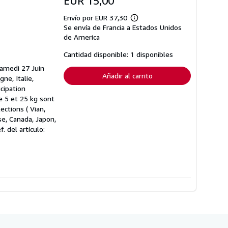
EUR 15,00
Envío por EUR 37,30
Más
Se envía de Francia a Estados Unidos
información
sobre
de America
las
tarifas
Cantidad disponible: 1 disponibles
de
envío
Samedi 27 Juin
Añadir al carrito
ne, Italie,
cipation
e 5 et 25 kg sont
ections ( Vian,
se, Canada, Japon,
f. del artículo: