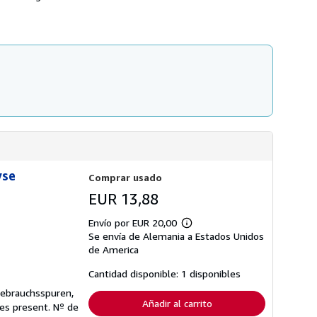
s
d
e
e
n
v
í
o
yse
Comprar usado
EUR 13,88
Envío por EUR 20,00
Más
Se envía de Alemania a Estados Unidos
información
sobre
de America
las
tarifas
Cantidad disponible: 1 disponibles
de
envío
Gebrauchsspuren,
Añadir al carrito
ges present.
Nº de