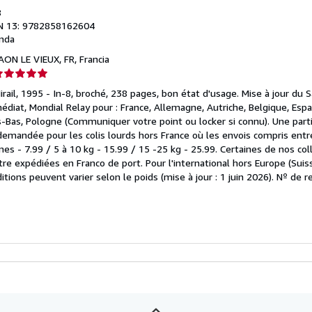
8
N 13: 9782858162604
nda
AON LE VIEUX, FR, Francia
lificación
el
irail, 1995 - In-8, broché, 238 pages, bon état d'usage. Mise à jour du 
endedor:
iat, Mondial Relay pour : France, Allemagne, Autriche, Belgique, Espag
-Bas, Pologne (Communiquer votre point ou locker si connu). Une parti
e
emandée pour les colis lourds hors France où les envois compris entr
es - 7.99 / 5 à 10 kg - 15.99 / 15 -25 kg - 25.99. Certaines de nos coll
strellas
tre expédiées en Franco de port. Pour l'international hors Europe (Suis
ditions peuvent varier selon le poids (mise à jour : 1 juin 2026).
Nº de re