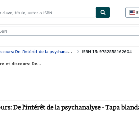
E
P
d
c
ionismo
Vendedores
Comenzar a vender
d
s
cours: De l'intérêt de la psychanalyse
ISBN 13: 9782858162604
e et discours: De...
ours: De l'intérêt de la psychanalyse - Tapa bland