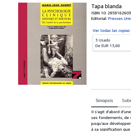
Tapa blanda
ISBN 10: 2858162603
Editorial:
Presses Univ
Ver todas las
copias
3 Usado
De
EUR 13,88
Sinopsis
Sobr
Sinopsis
II s'agit d'abord d'u
ses fondements, de se
jusqu'aux développeme
à sa signification que