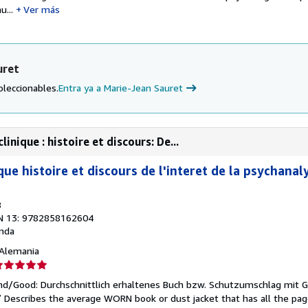
u...
Ver más
uret
oleccionables.
Entra ya a Marie-Jean Sauret
nique : histoire et discours: De...
que histoire et discours de l'interet de la psychanal
8
N 13: 9782858162604
nda
, Alemania
lificación
el
end/Good: Durchschnittlich erhaltenes Buch bzw. Schutzumschlag mit 
endedor:
 / Describes the average WORN book or dust jacket that has all the pa