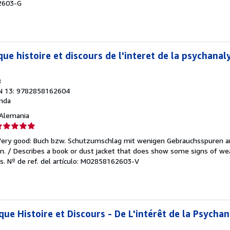
62603-G
e
strellas
que histoire et discours de l'interet de la psychanal
8
N 13: 9782858162604
nda
, Alemania
lificación
el
/Very good: Buch bzw. Schutzumschlag mit wenigen Gebrauchsspuren a
endedor:
. / Describes a book or dust jacket that does show some signs of wea
es.
Nº de ref. del artículo: M02858162603-V
e
strellas
que Histoire et Discours - De L'intérêt de la Psychan