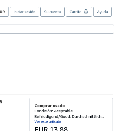
UR
Iniciar sesión
Su cuenta
Carrito
Ayuda
referencias
e
ompra
el
itio.
a
Comprar usado
Condición: Aceptable
Befriedigend/Good: Durchschnittlich...
Ver este artículo
EUR 13,88