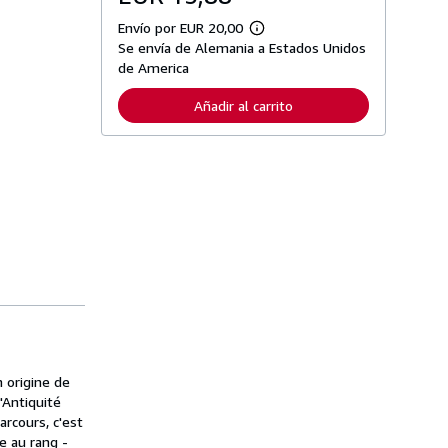
Envío por EUR 20,00
M
Se envía de Alemania a Estados Unidos
á
s
de America
i
n
Añadir al carrito
f
o
r
m
a
c
i
ó
n
s
o
b
r
e
l
a
s
t
a
n origine de
r
'Antiquité
i
rcours, c'est
f
a
ue au rang -