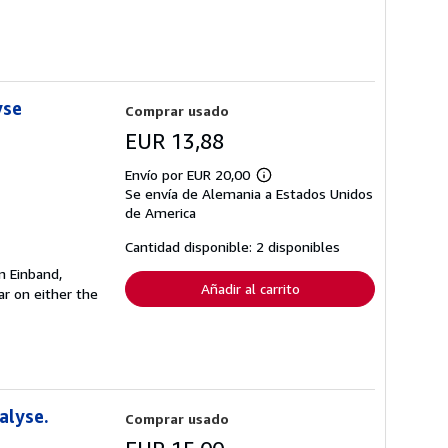
yse
Comprar usado
EUR 13,88
Envío por EUR 20,00
Más
Se envía de Alemania a Estados Unidos
información
sobre
de America
las
tarifas
Cantidad disponible: 2 disponibles
de
envío
n Einband,
Añadir al carrito
r on either the
alyse.
Comprar usado