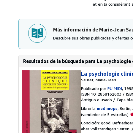
et en la considérant a
Más información de Marie-Jean Sa
Descubre sus obras publicadas y ofertas c
Resultados de la búsqueda para La psychologie cli
La psychologie clini
Sauret, Marie-Jean
Publicado por
PU MIDI
, 199
ISBN 10: 2858162603
/
ISB
Antiguo o usado
/
Tapa bla
Librería:
medimops
, Berlin
Ca
(vendedor de 5 estrellas)
d
Condición: good. Befriedig
v
aber vollständigen Seiten.
5