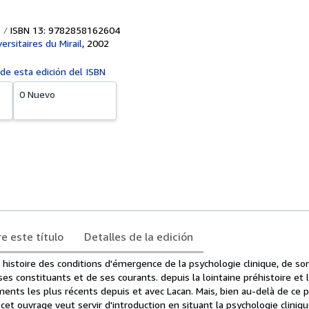
ISBN 13: 9782858162604
ersitaires du Mirail
,
2002
 de esta edición del ISBN
0 Nuevo
e este título
Detalles de la edición
ne histoire des conditions d'émergence de la psychologie clinique, de so
s constituants et de ses courants. depuis la lointaine préhistoire et l
nts les plus récents depuis et avec Lacan. Mais, bien au-delà de ce pa
 cet ouvrage veut servir d'introduction en situant la psychologie cliniq