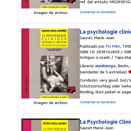
ref. del artículo: M028581
d
5
Contactar al vendedor
Imagen de archivo
e
La psychologie clini
Sauret, Marie-Jean
Publicado por
PU MIDI
, 199
ISBN 10: 2858162603
/
ISB
Antiguo o usado
/
Tapa bla
Librería:
medimops
, Berlin
Ca
(vendedor de 5 estrellas)
d
Condición: very good. Gut
v
Schutzumschlag oder Seiten
5
binding, dust jacket or pag
d
5
Contactar al vendedor
Imagen de archivo
e
La Psychologie Clini
Sauret Marie-Jean