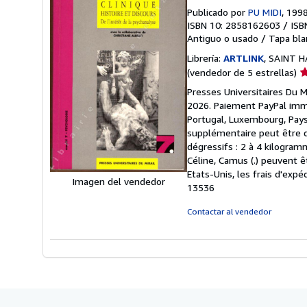
Publicado por
PU MIDI
, 199
ISBN 10: 2858162603
/
ISB
Antiguo o usado
/
Tapa bla
Librería:
ARTLINK
, SAINT H
Ca
(vendedor de 5 estrellas)
d
Presses Universitaires Du M
v
2026. Paiement PayPal imméd
5
Portugal, Luxembourg, Pays
d
supplémentaire peut être d
5
dégressifs : 2 à 4 kilogramm
e
Céline, Camus (.) peuvent ê
Etats-Unis, les frais d'expé
Imagen del vendedor
13536
Contactar al vendedor