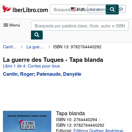
Pasar al contenido principal
IberLibro.com
EUR
Iniciar sesión
Preferencias
de
compra
Menú
del
sitio.
Cantin, Roger
La guerre des Tuques
ISBN 13: 9782764440292
Mi cuenta
Consultar mis pedidos
La guerre des Tuques - Tapa blanda
Libro 1 de 4: Contes pour tous
Búsqueda avanzada
Cantin, Roger
;
Patenaude, Danyèle
Colecciones
Libros antiguos
Arte y coleccionismo
Vendedores
Tapa blanda
Comenzar a vender
ISBN 10: 2764440294
ISBN 13: 9782764440292
Ayuda
Editorial:
Editions Québec Amérique
,