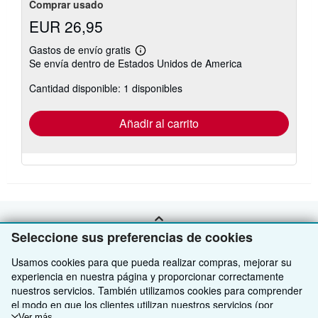
Comprar usado
EUR 26,95
Gastos de envío gratis
Más
Se envía dentro de Estados Unidos de America
información
sobre
Cantidad disponible: 1 disponibles
las
tarifas
de
envío
Añadir al carrito
VOLVER AL INICIO
Seleccione sus preferencias de cookies
Usamos cookies para que pueda realizar compras, mejorar su
Compre con nosotros
experiencia en nuestra página y proporcionar correctamente
nuestros servicios. También utilizamos cookies para comprender
Venda con nosotros
Búsqueda avanzada
el modo en que los clientes utilizan nuestros servicios (por
Ver más