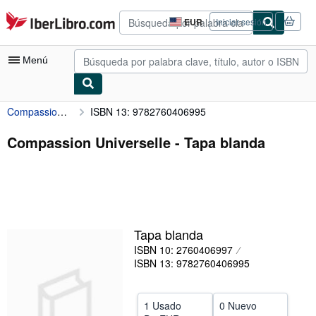
Pasar al contenido principal
IberLibro.com
EUR
Iniciar sesión
Preferencias
de
compra
Menú
del
sitio.
Compassion Universelle
ISBN 13: 9782760406995
Mi cuenta
Consultar mis pedidos
Compassion Universelle - Tapa blanda
Búsqueda avanzada
Colecciones
Libros antiguos
Tapa blanda
Arte y coleccionismo
ISBN 10: 2760406997
Vendedores
ISBN 13: 9782760406995
Comenzar a vender
1 Usado
0 Nuevo
Ayuda