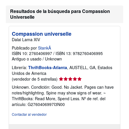
o
Resultados de la búsqueda para Compassion
Universelle
Compassion universelle
Dalai Lama XIV
Publicado por
StankÃ
ISBN 10: 2760406997
/
ISBN 13: 9782760406995
Antiguo o usado
/
Unknown
Librería:
ThriftBooks-Atlanta
, AUSTELL, GA, Estados
Unidos de America
Calificación
(vendedor de 5 estrellas)
del
Unknown. Condición: Good. No Jacket. Pages can have
vendedor:
notes/highlighting. Spine may show signs of wear. ~
5
ThriftBooks: Read More, Spend Less.
Nº de ref. del
de
artículo: G2760406997I3N00
5
estrellas
Contactar al vendedor