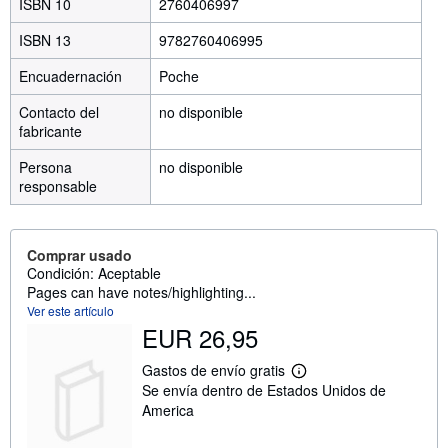
ISBN 10
2760406997
ISBN 13
9782760406995
Encuadernación
Poche
Contacto del
no disponible
fabricante
Persona
no disponible
responsable
Comprar usado
Condición: Aceptable
Pages can have notes/highlighting...
Ver este artículo
EUR 26,95
Gastos de envío gratis
M
Se envía dentro de Estados Unidos de
á
s
America
i
n