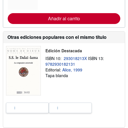
f
o
r
m
Añadir al carrito
a
c
i
ó
n
Otras ediciones populares con el mismo título
s
o
b
Edición Destacada
r
e
ISBN 10:
293018213X
ISBN 13:
l
9782930182131
a
Editorial:
Alice, 1999
s
t
Tapa blanda
a
r
i
f
a
s
d
e
e
n
v
í