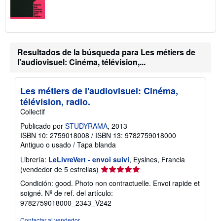
Resultados de la búsqueda para Les métiers de
l'audiovisuel: Cinéma, télévision,...
Les métiers de l'audiovisuel: Cinéma,
télévision, radio.
Collectif
Publicado por
STUDYRAMA
, 2013
ISBN 10: 2759018008
/
ISBN 13: 9782759018000
Antiguo o usado
/
Tapa blanda
Librería:
LeLivreVert - envoi suivi
, Eysines, Francia
Calificación
(vendedor de 5 estrellas)
del
Condición: good. Photo non contractuelle. Envoi rapide et
vendedor:
soigné.
Nº de ref. del artículo:
5
9782759018000_2343_V242
de
5
Contactar al vendedor