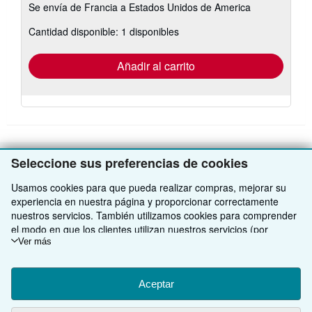
Se envía de Francia a Estados Unidos de America
información
sobre
Cantidad disponible: 1 disponibles
las
tarifas
de
envío
Añadir al carrito
Seleccione sus preferencias de cookies
VOLVER AL INICIO
Usamos cookies para que pueda realizar compras, mejorar su
experiencia en nuestra página y proporcionar correctamente
Compre con nosotros
nuestros servicios. También utilizamos cookies para comprender
el modo en que los clientes utilizan nuestros servicios (por
Venda con nosotros
Búsqueda avanzada
ejemplo, midiendo las visitas al sitio) y así poder realizar mejoras.
Ver más
Si está de acuerdo, también utilizaremos cookies de terceros
Sobre nosotros
Colecciones
Comenzar a vender
para mostrar contenido relevante en los anuncios y medir el
rendimiento de los mismos. Elija Rechazar si noestá de acuerdo
Aceptar
Obtener Ayuda
Mi cuenta
Únase a nuestro programa de afiliados
Sobre IberLibro
o Personalizar para obtener más información. Puede cambiar sus