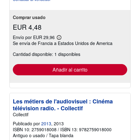
estrellas
Comprar usado
EUR 4,48
Envío por EUR 29,96
Más
Se envía de Francia a Estados Unidos de America
información
sobre
Cantidad disponible: 1 disponibles
las
tarifas
de
envío
Añadir al carrito
Les métiers de l'audiovisuel : Cinéma
télévision radio. - Collectif
Collectif
Publicado por
2013
, 2013
ISBN 10: 2759018008
/
ISBN 13: 9782759018000
Antiguo o usado
/
Tapa blanda