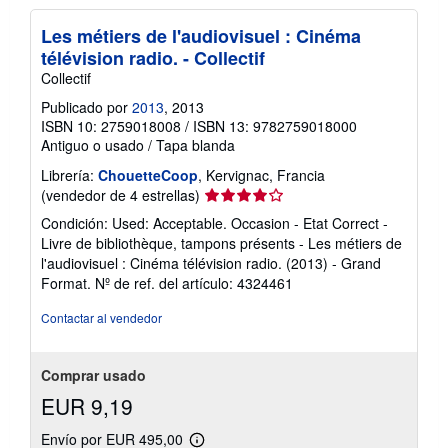
Les métiers de l'audiovisuel : Cinéma
télévision radio. - Collectif
Collectif
Publicado por
2013
, 2013
ISBN 10: 2759018008
/
ISBN 13: 9782759018000
Antiguo o usado
/
Tapa blanda
Librería:
ChouetteCoop
, Kervignac, Francia
Calificación
(vendedor de 4 estrellas)
del
Condición: Used: Acceptable. Occasion - Etat Correct -
vendedor:
Livre de bibliothèque, tampons présents - Les métiers de
4
l'audiovisuel : Cinéma télévision radio. (2013) - Grand
de
Format.
Nº de ref. del artículo: 4324461
5
estrellas
Contactar al vendedor
Comprar usado
EUR 9,19
Envío por EUR 495,00
Más