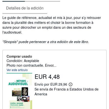
Detalles de la edición
Sinopsis
Le guide de référence, actualisé et mis à jour, pour s'y retrouver
dans la pluralité des métiers et choisir la bonne formation à
suivre pour décrocher un emploi dans un des secteurs de
l'audiovisuel.
"Sinopsis" puede pertenecer a otra edición de este libro.
Comprar usado
Condición: Aceptable
Photo non contractuelle. Envoi...
Ver este artículo
EUR 4,48
Envío por EUR 29,96
M
Se envía de Francia a Estados Unidos de
á
s
America
i
n
f
o