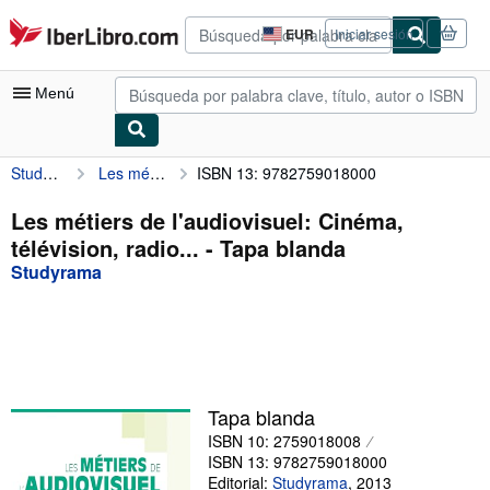
Pasar al contenido principal
IberLibro.com
EUR
Iniciar sesión
Preferencias
de
compra
Menú
del
sitio.
Studyrama
Les métiers de l'audiovisuel: Cinéma, télévision, radio...
ISBN 13: 9782759018000
Mi cuenta
Consultar mis pedidos
Les métiers de l'audiovisuel: Cinéma,
télévision, radio... - Tapa blanda
Búsqueda avanzada
Studyrama
Colecciones
Libros antiguos
Arte y coleccionismo
Vendedores
Tapa blanda
ISBN 10: 2759018008
Comenzar a vender
ISBN 13: 9782759018000
Ayuda
Editorial:
Studyrama
,
2013