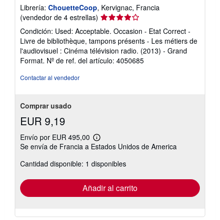
Librería:
ChouetteCoop
, Kervignac, Francia
Calificación
(vendedor de 4 estrellas)
del
Condición: Used: Acceptable. Occasion - Etat Correct -
vendedor:
Livre de bibliothèque, tampons présents - Les métiers de
4
l'audiovisuel : Cinéma télévision radio. (2013) - Grand
de
Format.
Nº de ref. del artículo: 4050685
5
estrellas
Contactar al vendedor
Comprar usado
EUR 9,19
Envío por EUR 495,00
Más
Se envía de Francia a Estados Unidos de America
información
sobre
Cantidad disponible: 1 disponibles
las
tarifas
de
envío
Añadir al carrito