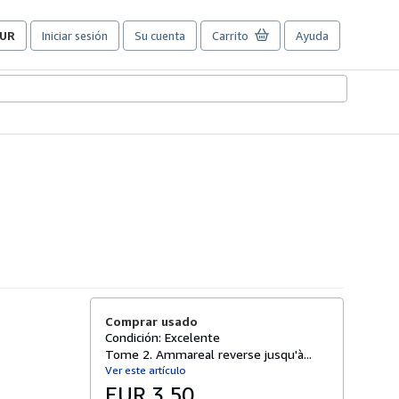
UR
Iniciar sesión
Su cuenta
Carrito
Ayuda
referencias
e
ompra
el
itio.
Comprar usado
Condición: Excelente
Tome 2. Ammareal reverse jusqu'à...
Ver este artículo
EUR 3,50