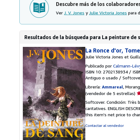
Descubre más de los colaboradore
Ver
J. V. Jones
y
Julie Victoria Jones
para d
Resultados de la búsqueda para La peinture de 
La Ronce d'or, Tome
Julie Victoria Jones et Gui
Publicado por
Calmann-Lév
ISBN 10: 2702138934
/
ISB
Antiguo o usado
/
Softcove
Librería:
Ammareal
, Morangi
Ca
(vendedor de 5 estrellas)
d
Softcover. Condición: Très 
v
caritatives. ENGLISH DESCR
5
this item's net price to cha
d
5
Contactar al vendedor
e