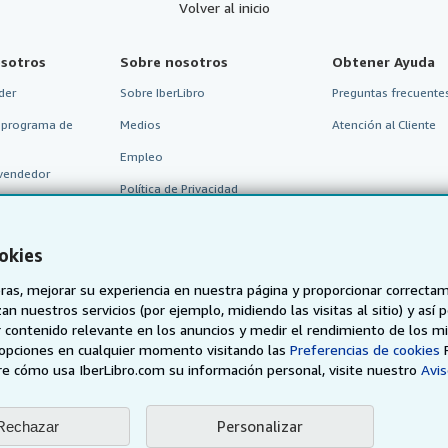
Volver al inicio
sotros
Sobre nosotros
Obtener Ayuda
der
Sobre IberLibro
Preguntas frecuentes
 programa de
Medios
Atención al Cliente
Empleo
vendedor
Política de Privacidad
Preferencias de cookies
okies
Aviso de cookies
Accesibilidad
as, mejorar su experiencia en nuestra página y proporcionar correcta
n nuestros servicios (por ejemplo, midiendo las visitas al sitio) y así 
 contenido relevante en los anuncios y medir el rendimiento de los mi
opciones en cualquier momento visitando las
Preferencias de cookies
e cómo usa IberLibro.com su información personal, visite nuestro
Avis
Personalizar
Rechazar