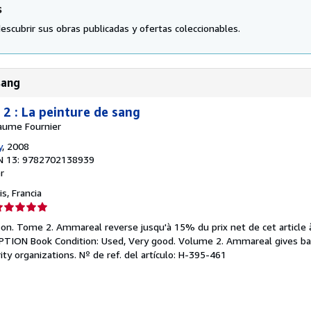
s
escubrir sus obras publicadas y ofertas coleccionables.
sang
 2 : La peinture de sang
llaume Fournier
y
, 2008
N 13: 9782702138939
r
s, Francia
lificación
el
bon. Tome 2. Ammareal reverse jusqu'à 15% du prix net de cet article 
endedor:
IPTION Book Condition: Used, Very good. Volume 2. Ammareal gives b
rity organizations.
Nº de ref. del artículo: H-395-461
e
strellas