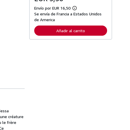
Envío por EUR 16,50
M
Se envía de Francia a Estados Unidos
á
s
de America
i
n
Añadir al carrito
f
o
r
m
a
c
i
ó
n
s
o
b
r
e
l
a
s
t
a
Tessa
r
 une créature
i
 le frère
f
a
 Ce