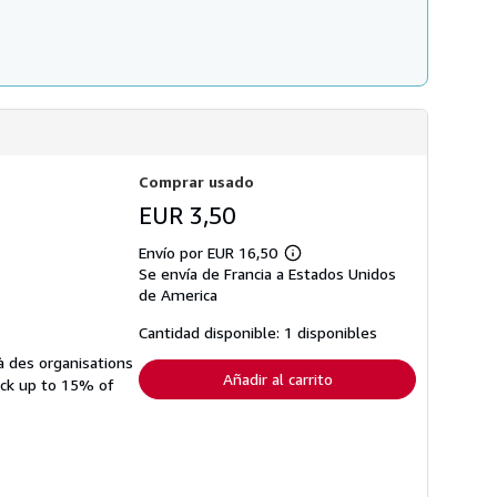
Comprar usado
EUR 3,50
Envío por EUR 16,50
Más
Se envía de Francia a Estados Unidos
información
sobre
de America
las
tarifas
Cantidad disponible: 1 disponibles
de
envío
à des organisations
Añadir al carrito
ack up to 15% of