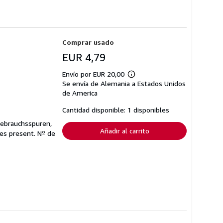
Comprar usado
EUR 4,79
Envío por EUR 20,00
Más
Se envía de Alemania a Estados Unidos
información
sobre
de America
las
tarifas
Cantidad disponible: 1 disponibles
de
envío
Gebrauchsspuren,
Añadir al carrito
ges present.
Nº de