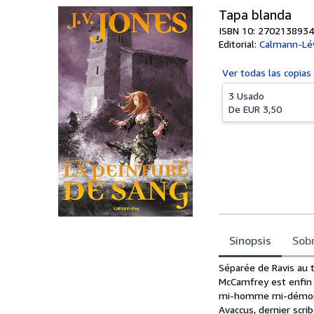
Tapa blanda
ISBN 10: 2702138934
Editorial:
Calmann-Lé
Ver todas las
copias
3 Usado
De
EUR 3,50
Sinopsis
Sobr
Sinopsis
Séparée de Ravis au 
McCamfrey est enfin p
mi-homme mi-démon, l
Avaccus, dernier scrib