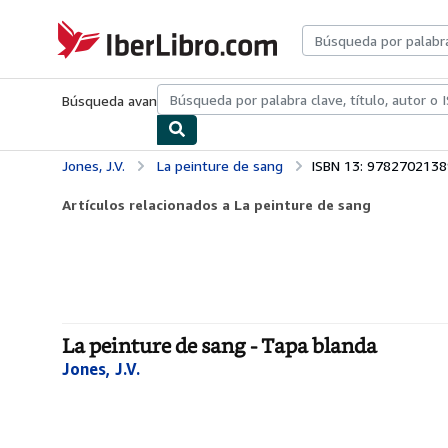
Pasar al contenido principal
IberLibro.com
Búsqueda avanzada
Colecciones
Libros antiguos
Arte y colecc
Jones, J.V.
La peinture de sang
ISBN 13: 978270213
Artículos relacionados a La peinture de sang
La peinture de sang - Tapa blanda
Jones, J.V.