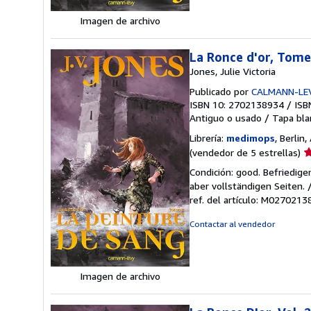
Imagen de archivo
La Ronce d'or, Tome
Jones, Julie Victoria
Publicado por
CALMANN-LE
ISBN 10: 2702138934
/
ISB
Antiguo o usado
/
Tapa bla
Librería:
medimops
, Berlin
Ca
(vendedor de 5 estrellas)
d
Condición: good. Befriedig
v
aber vollständigen Seiten.
5
ref. del artículo: M027021
d
5
Contactar al vendedor
e
Imagen de archivo