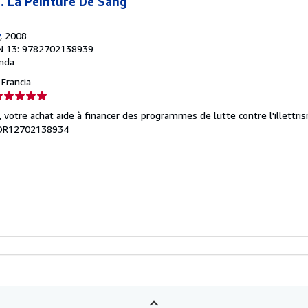
2. La Peinture De Sang
, 2008
N 13: 9782702138939
nda
, Francia
lificación
el
, votre achat aide à financer des programmes de lutte contre l'illettri
endedor:
TOR12702138934
e
strellas