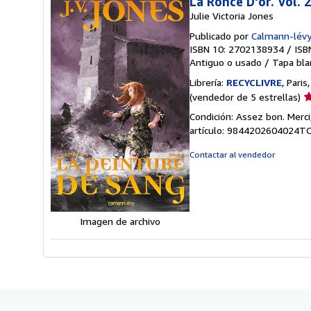
La Ronce D'or. Vol. 
Julie Victoria Jones
Publicado por
Calmann-lévy
ISBN 10: 2702138934
/
ISB
Antiguo o usado
/
Tapa bla
Librería:
RECYCLIVRE
, Paris
Ca
(vendedor de 5 estrellas)
d
Condición: Assez bon. Merci
v
artículo: 9844202604024
5
d
Contactar al vendedor
5
e
Imagen de archivo