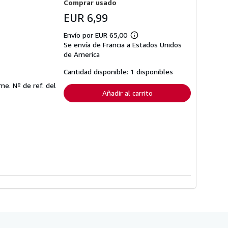
Comprar usado
EUR 6,99
Envío por EUR 65,00
Más
Se envía de Francia a Estados Unidos
información
sobre
de America
las
tarifas
Cantidad disponible: 1 disponibles
de
envío
sme.
Nº de ref. del
Añadir al carrito