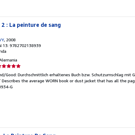
 2 : La peinture de sang
VY
, 2008
N 13: 9782702138939
nda
, Alemania
lificación
el
end/Good: Durchschnittlich erhaltenes Buch bzw. Schutzumschlag mit 
endedor:
 / Describes the average WORN book or dust jacket that has all the pa
38934-G
e
strellas