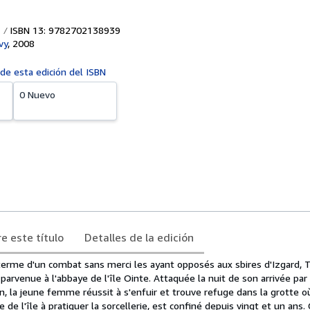
ISBN 13: 9782702138939
vy
,
2008
 de esta edición del ISBN
0 Nuevo
e este título
Detalles de la edición
terme d'un combat sans merci les ayant opposés aux sbires d'Izgard, 
arvenue à l'abbaye de l'île Ointe. Attaquée la nuit de son arrivée par
a jeune femme réussit à s'enfuir et trouve refuge dans la grotte où
e de l'île à pratiquer la sorcellerie, est confiné depuis vingt et un ans.