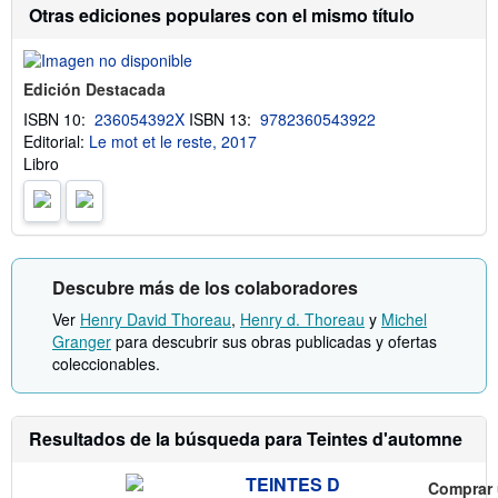
m
Otras ediciones populares con el mismo título
a
c
i
ó
Edición Destacada
n
s
ISBN 10:
236054392X
ISBN 13:
9782360543922
o
Editorial:
Le mot et le reste, 2017
b
r
Libro
e
l
a
s
t
a
r
Descubre más de los colaboradores
i
f
Ver
Henry David Thoreau
,
Henry d. Thoreau
y
Michel
a
Granger
para descubrir sus obras publicadas y ofertas
s
d
coleccionables.
e
e
n
v
Resultados de la búsqueda para Teintes d'automne
í
o
TEINTES D
Comprar