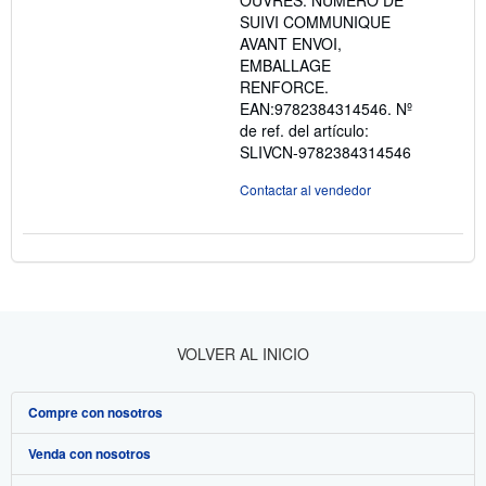
OUVRES. NUMERO DE
SUIVI COMMUNIQUE
AVANT ENVOI,
EMBALLAGE
RENFORCE.
EAN:9782384314546.
Nº
de ref. del artículo:
SLIVCN-9782384314546
Contactar al vendedor
VOLVER AL INICIO
Compre con nosotros
Venda con nosotros
Búsqueda avanzada