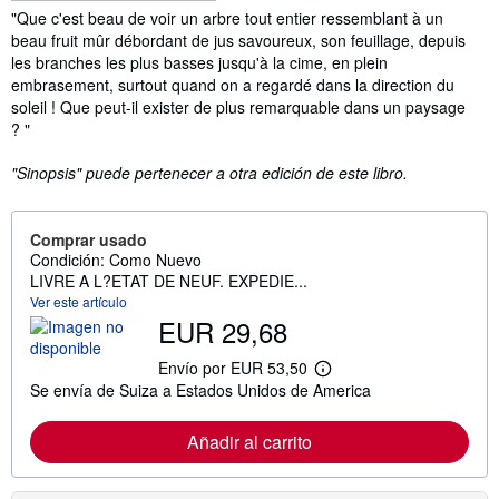
Sinopsis
"Que c'est beau de voir un arbre tout entier ressemblant à un
beau fruit mûr débordant de jus savoureux, son feuillage, depuis
les branches les plus basses jusqu'à la cime, en plein
embrasement, surtout quand on a regardé dans la direction du
soleil ! Que peut-il exister de plus remarquable dans un paysage
? "
"Sinopsis" puede pertenecer a otra edición de este libro.
Comprar usado
Condición: Como Nuevo
LIVRE A L?ETAT DE NEUF. EXPEDIE...
Ver este artículo
EUR 29,68
Envío por EUR 53,50
M
Se envía de Suiza a Estados Unidos de America
á
s
i
Añadir al carrito
n
f
o
r