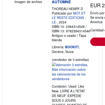
AUTOMNE
Imagen de archivo
EUR 2
THOREAU HENRY D
Envío po
Publicado por
MOT ET
Se envía 
LE RESTE EDITIONS -
America
LE-
, 2024
ISBN 10: 2384314548
/
Cantidad 
ISBN 13: 9782384314546
Antiguo o usado
/
Tapa
blanda
Librería:
BOOKIT!
,
Genève, Suiza
Calificació
(vendedor de 3 estrellas)
del
vendedor:
3
de
5
Condición: Used: Like
estrellas
New. LIVRE A L?ETAT
DE NEUF. EXPEDIE
SOUS 3 JOURS