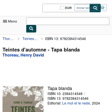
Pasar al contenido principal
IberLibro.com
EUR
Iniciar sesión
Preferencias
de
compra
Menú
del
sitio.
Thoreau, Henry David
Teintes d'automne
ISBN 13: 9782384314546
Mi cuenta
Consultar mis pedidos
Teintes d'automne - Tapa blanda
Thoreau, Henry David
Cerrar sesión
Búsqueda avanzada
Colecciones
Libros antiguos
Tapa blanda
Arte y coleccionismo
ISBN 10: 2384314548
ISBN 13: 9782384314546
Vendedores
Editorial:
Le mot et le reste
,
2024
Comenzar a vender