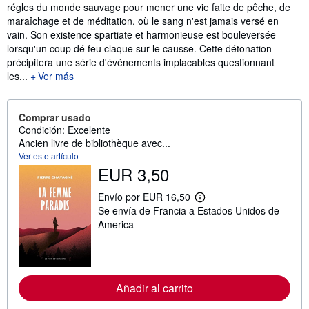
régles du monde sauvage pour mener une vie faite de pêche, de
maraîchage et de méditation, où le sang n'est jamais versé en
vain. Son existence spartiate et harmonieuse est bouleversée
lorsqu'un coup dé feu claque sur le causse. Cette détonation
précipitera une série d'événements implacables questionnant
les...
Ver más
Comprar usado
Condición: Excelente
Ancien livre de bibliothèque avec...
Ver este artículo
EUR 3,50
Envío por EUR 16,50
M
Se envía de Francia a Estados Unidos de
á
s
America
i
n
f
o
r
m
Añadir al carrito
a
c