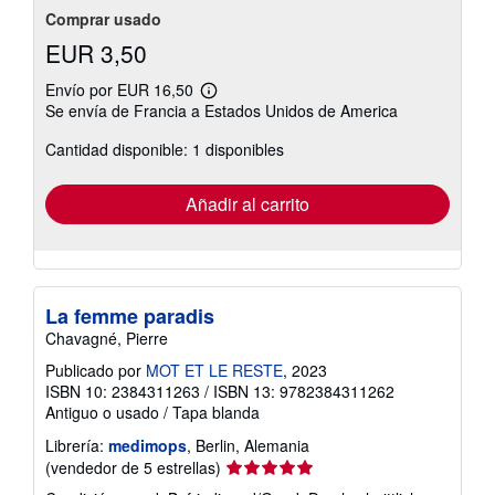
Comprar usado
EUR 3,50
Envío por EUR 16,50
Más
Se envía de Francia a Estados Unidos de America
información
sobre
Cantidad disponible: 1 disponibles
las
tarifas
de
envío
Añadir al carrito
La femme paradis
Chavagné, Pierre
Publicado por
MOT ET LE RESTE
, 2023
ISBN 10: 2384311263
/
ISBN 13: 9782384311262
Antiguo o usado
/
Tapa blanda
Librería:
medimops
, Berlin, Alemania
Calificación
(vendedor de 5 estrellas)
del