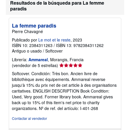
t
Resultados de la búsqueda para La femme
a
paradis
r
i
f
a
La femme paradis
s
Pierre Chavagné
d
e
Publicado por
Le mot et le reste
, 2023
e
n
ISBN 10: 2384311263
/
ISBN 13: 9782384311262
v
Antiguo o usado
/
Softcover
í
o
Librería:
Ammareal
, Morangis, Francia
Calificación
(vendedor de 5 estrellas)
del
Softcover. Condición: Très bon. Ancien livre de
vendedor:
bibliothèque avec équipements. Ammareal reverse
5
jusqu'à 15% du prix net de cet article à des organisations
de
caritatives. ENGLISH DESCRIPTION Book Condition:
5
Used, Very good. Former library book. Ammareal gives
estrellas
back up to 15% of this item's net price to charity
organizations.
Nº de ref. del artículo: I-401-268
Contactar al vendedor