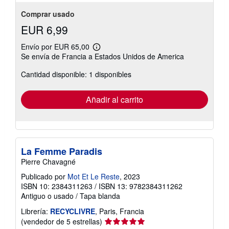
Comprar usado
EUR 6,99
Envío por EUR 65,00
Más
Se envía de Francia a Estados Unidos de America
información
sobre
Cantidad disponible: 1 disponibles
las
tarifas
de
envío
Añadir al carrito
La Femme Paradis
Pierre Chavagné
Publicado por
Mot Et Le Reste
, 2023
ISBN 10: 2384311263
/
ISBN 13: 9782384311262
Antiguo o usado
/
Tapa blanda
Librería:
RECYCLIVRE
, Paris, Francia
Calificación
(vendedor de 5 estrellas)