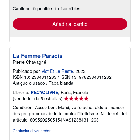
sobre
Cantidad disponible: 1 disponibles
las
tarifas
de
envío
Añadir al carrito
La Femme Paradis
Pierre Chavagné
Publicado por
Mot Et Le Reste
, 2023
ISBN 10: 2384311263
/
ISBN 13: 9782384311262
Antiguo o usado
/
Tapa blanda
Librería:
RECYCLIVRE
, Paris, Francia
Calificación
(vendedor de 5 estrellas)
del
Condición: Assez bon. Merci, votre achat aide à financer
vendedor:
des programmes de lutte contre l'illettrisme.
Nº de ref. del
5
artículo: 8095202505154NAS12384311263
de
5
Contactar al vendedor
estrellas