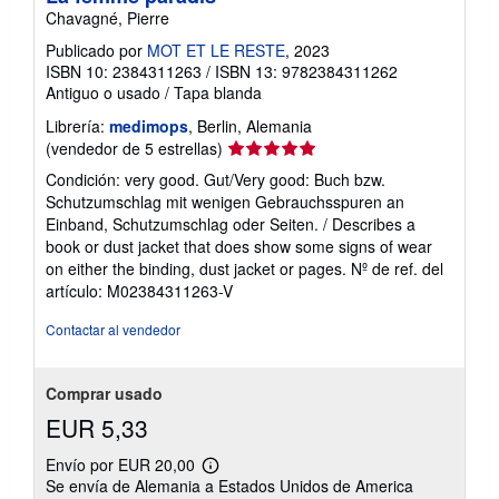
Chavagné, Pierre
Publicado por
MOT ET LE RESTE
, 2023
ISBN 10: 2384311263
/
ISBN 13: 9782384311262
Antiguo o usado
/
Tapa blanda
Librería:
medimops
, Berlin, Alemania
Calificación
(vendedor de 5 estrellas)
del
Condición: very good. Gut/Very good: Buch bzw.
vendedor:
Schutzumschlag mit wenigen Gebrauchsspuren an
5
Einband, Schutzumschlag oder Seiten. / Describes a
de
book or dust jacket that does show some signs of wear
5
on either the binding, dust jacket or pages.
Nº de ref. del
estrellas
artículo: M02384311263-V
Contactar al vendedor
Comprar usado
EUR 5,33
Envío por EUR 20,00
Más
Se envía de Alemania a Estados Unidos de America
información