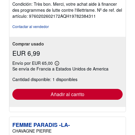
del
Condición: Très bon. Merci, votre achat aide à financer
vendedor:
des programmes de lutte contre l'illettrisme.
Nº de ref. del
5
artículo: 9760202602172AQH19782384311
de
5
Contactar al vendedor
estrellas
Comprar usado
EUR 6,99
Envío por EUR 65,00
Más
Se envía de Francia a Estados Unidos de America
información
sobre
Cantidad disponible: 1 disponibles
las
tarifas
de
envío
Añadir al carrito
FEMME PARADIS -LA-
CHAVAGNE PIERRE