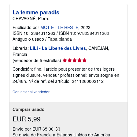
La femme paradis
CHAVAGNÉ, Pierre
Publicado por
MOT ET LE RESTE
, 2023
ISBN 10: 2384311263
/
ISBN 13: 9782384311262
Antiguo o usado
/
Tapa blanda
Librería:
LiLi - La Liberté des Livres
, CANEJAN,
Francia
Calificación
(vendedor de 5 estrellas)
del
Condición: fine. l'article peut presenter de tres legers
vendedor:
signes d'usure. vendeur professionnel; envoi soigne en
5
24/48h.
Nº de ref. del artículo: 2411260002112
de
5
Contactar al vendedor
estrellas
Comprar usado
EUR 5,99
Envío por EUR 65,00
Más
Se envía de Francia a Estados Unidos de America
información