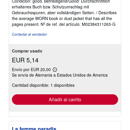
Condición: good. Befriedigend/Good: Durchschnittlich
vendedor:
erhaltenes Buch bzw. Schutzumschlag mit
5
Gebrauchsspuren, aber vollständigen Seiten. / Describes
de
the average WORN book or dust jacket that has all the
5
pages present.
Nº de ref. del artículo: M02384311263-G
estrellas
Contactar al vendedor
Comprar usado
EUR 5,14
Envío por EUR 20,00
Más
Se envía de Alemania a Estados Unidos de America
información
sobre
Cantidad disponible: 1 disponibles
las
tarifas
de
envío
Añadir al carrito
La femme paradis