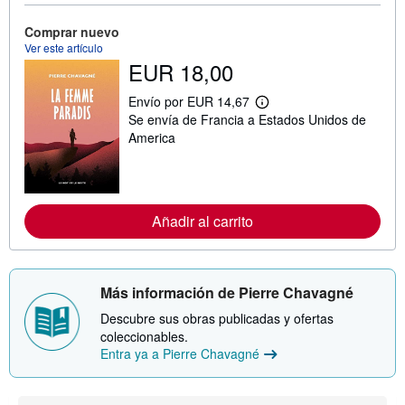
i
ó
Comprar nuevo
n
Ver este artículo
s
o
EUR 18,00
b
r
Envío por EUR 14,67
e
M
l
Se envía de Francia a Estados Unidos de
á
a
s
America
s
i
t
n
a
f
r
o
i
r
f
m
Añadir al carrito
a
a
s
c
d
i
e
ó
e
n
Más información de Pierre Chavagné
n
s
v
o
Descubre sus obras publicadas y ofertas
í
b
o
coleccionables.
r
Entra ya a Pierre Chavagné
e
l
a
s