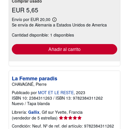
Comprar usado
EUR 5,65
Envío por EUR 20,00
Más
Se envía de Alemania a Estados Unidos de America
información
sobre
Cantidad disponible: 1 disponibles
las
tarifas
de
envío
Añadir al carrito
La Femme paradis
CHAVAGNÉ, Pierre
Publicado por
MOT ET LE RESTE
, 2023
ISBN 10: 2384311263
/
ISBN 13: 9782384311262
Nuevo
/
Tapa blanda
Librería:
Gallix
, Gif sur Yvette, Francia
Calificación
(vendedor de 5 estrellas)
del
Condición: Neuf.
Nº de ref. del artículo: 9782384311262