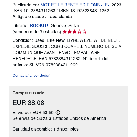
Publicado por
MOT ET LE RESTE EDITIONS -LE-
, 2023
ISBN 10: 2384311263
/
ISBN 13: 9782384311262
Antiguo o usado
/
Tapa blanda
Librería:
BOOKIT!
, Genève, Suiza
Calificación
(vendedor de 3 estrellas)
del
Condición: Used: Like New. LIVRE A L?ETAT DE NEUF.
vendedor:
EXPEDIE SOUS 3 JOURS OUVRES. NUMERO DE SUIVI
3
COMMUNIQUE AVANT ENVOI, EMBALLAGE
de
RENFORCE. EAN:9782384311262.
Nº de ref. del
5
artículo: SLIVCN-9782384311262
estrellas
Contactar al vendedor
Comprar usado
EUR 38,08
Envío por EUR 53,50
Más
Se envía de Suiza a Estados Unidos de America
información
sobre
Cantidad disponible: 1 disponibles
las
tarifas