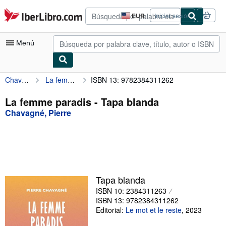
Pasar al contenido principal
IberLibro.com
EUR
Iniciar sesión
Preferencias
de
compra
Menú
del
sitio.
Chavagné, Pierre
La femme paradis
ISBN 13: 9782384311262
Mi cuenta
Consultar mis pedidos
La femme paradis - Tapa blanda
Chavagné, Pierre
Búsqueda avanzada
Colecciones
Libros antiguos
Arte y coleccionismo
Tapa blanda
Vendedores
ISBN 10: 2384311263
ISBN 13: 9782384311262
Comenzar a vender
Editorial:
Le mot et le reste
,
2023
Ayuda