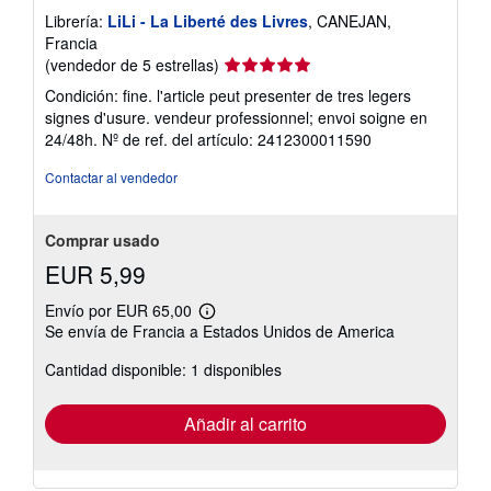
Librería:
LiLi - La Liberté des Livres
, CANEJAN,
Francia
Calificación
(vendedor de 5 estrellas)
del
Condición: fine. l'article peut presenter de tres legers
vendedor:
signes d'usure. vendeur professionnel; envoi soigne en
5
24/48h.
Nº de ref. del artículo: 2412300011590
de
5
Contactar al vendedor
estrellas
Comprar usado
EUR 5,99
Envío por EUR 65,00
Más
Se envía de Francia a Estados Unidos de America
información
sobre
Cantidad disponible: 1 disponibles
las
tarifas
de
envío
Añadir al carrito