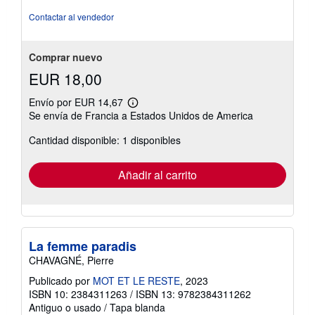
vendedor:
5
Contactar al vendedor
de
5
estrellas
Comprar nuevo
EUR 18,00
Envío por EUR 14,67
Más
Se envía de Francia a Estados Unidos de America
información
sobre
Cantidad disponible: 1 disponibles
las
tarifas
de
envío
Añadir al carrito
La femme paradis
CHAVAGNÉ, Pierre
Publicado por
MOT ET LE RESTE
, 2023
ISBN 10: 2384311263
/
ISBN 13: 9782384311262
Antiguo o usado
/
Tapa blanda