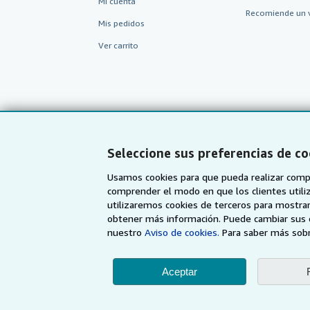
Mi cuenta
Recomiende un 
Mis pedidos
Ver carrito
Seleccione sus preferencias de co
Usamos cookies para que pueda realizar compr
comprender el modo en que los clientes utiliza
utilizaremos cookies de terceros para mostrar
AbeBooks.com
AbeBooks.co.uk
obtener más información. Puede cambiar sus 
nuestro
Aviso de cookies.
Para saber más sobr
Aceptar
Utilizando la página w
© 19