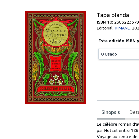
Tapa blanda
ISBN 10: 2383223379
Editorial:
KIMANE
,
20
Esta edición ISBN 
0 Usado
Sinopsis
Deta
Sinopsis
Le célèbre roman d'av
par Hetzel entre 186
Voyage au centre de 