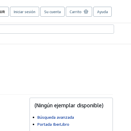
UR
Iniciar sesión
Su cuenta
Carrito
Ayuda
referencias
e
ompra
el
itio.
(Ningún ejemplar disponible)
Búsqueda avanzada
Portada IberLibro