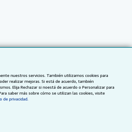
mente nuestros servicios. También utilizamos cookies para
poder realizar mejoras. Si está de acuerdo, también
smos. Elija Rechazar si noestá de acuerdo o Personalizar para
NZ
AbeBooks.ca
ZVAB.com
Para saber más sobre cómo se utilizan las cookies, visite
o de privacidad.
enerales de utilización
.
ados.