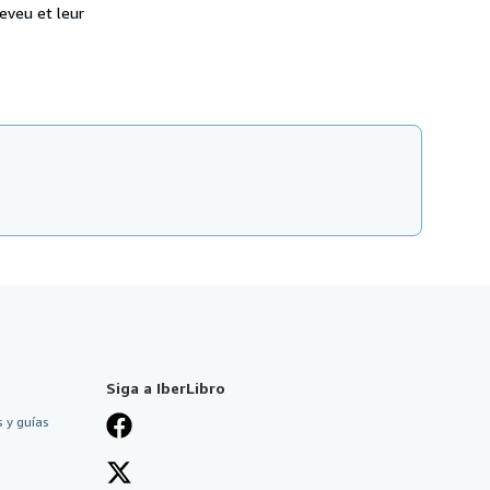
eveu et leur
Siga a IberLibro
 y guías