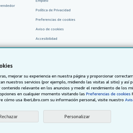
Empleo
vendedor
Política de Privacidad
Preferencias de cookies
Aviso de cookies
Accesibilidad
okies
as, mejorar su experiencia en nuestra página y proporcionar correcta
n nuestros servicios (por ejemplo, midiendo las visitas al sitio) y así 
 contenido relevante en los anuncios y medir el rendimiento de los mi
AbeBooks.de
AbeBooks.fr
AbeBooks.it
AbeBooks Aus/
opciones en cualquier momento visitando las
Preferencias de cookies
e cómo usa IberLibro.com su información personal, visite nuestro
Avis
BookFinder.com
Encuentre cualquier libro al mejor precio
Personalizar
Rechazar
eb, usted confirma que ha leído, entendido y acepta
los términos y condiciones g
96 - 2026 AbeBooks Inc. & AbeBooks Europe GmbH. Todos los derechos reserv