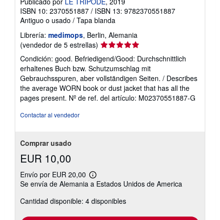
Publicado por
LE TRIPODE
, 2019
ISBN 10: 2370551887
/
ISBN 13: 9782370551887
Antiguo o usado
/
Tapa blanda
Librería:
medimops
, Berlin, Alemania
Calificación
(vendedor de 5 estrellas)
del
Condición: good. Befriedigend/Good: Durchschnittlich
vendedor:
erhaltenes Buch bzw. Schutzumschlag mit
5
Gebrauchsspuren, aber vollständigen Seiten. / Describes
de
the average WORN book or dust jacket that has all the
5
pages present.
Nº de ref. del artículo: M02370551887-G
estrellas
Contactar al vendedor
Comprar usado
EUR 10,00
Envío por EUR 20,00
Más
Se envía de Alemania a Estados Unidos de America
información
sobre
Cantidad disponible: 4 disponibles
las
tarifas
de