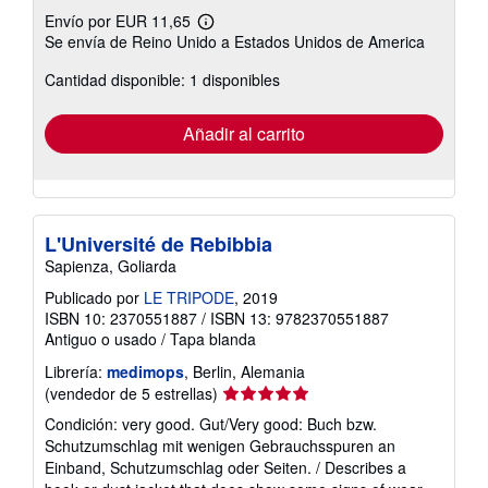
Envío por EUR 11,65
Más
Se envía de Reino Unido a Estados Unidos de America
información
sobre
Cantidad disponible: 1 disponibles
las
tarifas
de
envío
Añadir al carrito
L'Université de Rebibbia
Sapienza, Goliarda
Publicado por
LE TRIPODE
, 2019
ISBN 10: 2370551887
/
ISBN 13: 9782370551887
Antiguo o usado
/
Tapa blanda
Librería:
medimops
, Berlin, Alemania
Calificación
(vendedor de 5 estrellas)
del
Condición: very good. Gut/Very good: Buch bzw.
vendedor:
Schutzumschlag mit wenigen Gebrauchsspuren an
5
Einband, Schutzumschlag oder Seiten. / Describes a
de