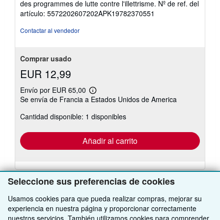
des programmes de lutte contre l'illettrisme.
Nº de ref. del
5
artículo: 5572202607202APK19782370551
de
5
Contactar al vendedor
estrellas
Comprar usado
EUR 12,99
Envío por EUR 65,00
Más
Se envía de Francia a Estados Unidos de America
información
sobre
Cantidad disponible: 1 disponibles
las
tarifas
de
envío
Añadir al carrito
Seleccione sus preferencias de cookies
Usamos cookies para que pueda realizar compras, mejorar su
experiencia en nuestra página y proporcionar correctamente
VOLVER AL INICIO
nuestros servicios. También utilizamos cookies para comprender