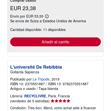
Comprar usado
EUR 23,38
Envío por EUR 53,50
Más
Se envía de Suiza a Estados Unidos de America
información
sobre
Cantidad disponible: 11 disponibles
las
tarifas
de
envío
Añadir al carrito
L'université De Rebibbia
Goliarda Sapienza
Publicado por
Le Tripode
, 2019
ISBN 10: 2370551887
/
ISBN 13: 9782370551887
Antiguo o usado
/
Tapa blanda
Librería:
RECYCLIVRE
, Paris, Francia
Calificación
(vendedor de 5 estrellas)
del
Condición: Très bon. Merci, votre achat aide à financer
vendedor: