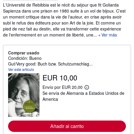
Sinopsis
L'Université de Rebibbia est le récit du séjour que fit Goliarda
Sapienza dans une prison en 1980 suite à un vol de bijoux. C'est
un moment critique dans la vie de l'auteur, en crise après avoir
subi le refus des éditeurs pour son Art de la joie. Et comme un
pied de nez fait au destin, elle va transformer cette expérience
de l'enfermement en un moment de liberté, une...
Ver más
Comprar usado
Condición: Bueno
Gut/Very good: Buch bzw. Schutzumschlag...
Ver este artículo
EUR 10,00
Envío por EUR 20,00
M
Se envía de Alemania a Estados Unidos de
á
s
America
i
n
f
o
r
Añadir al carrito
m
a
c