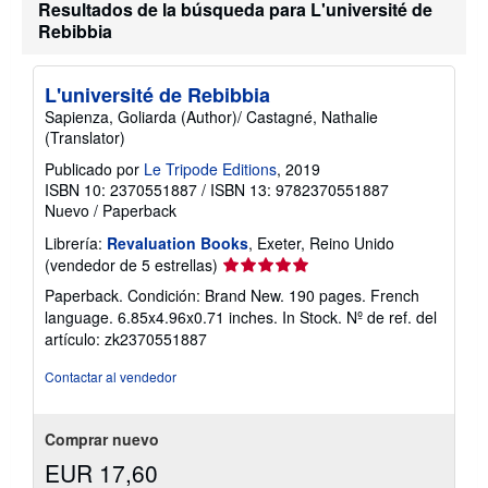
Resultados de la búsqueda para L'université de
Rebibbia
L'université de Rebibbia
Sapienza, Goliarda (Author)/ Castagné, Nathalie
(Translator)
Publicado por
Le Tripode Editions
, 2019
ISBN 10: 2370551887
/
ISBN 13: 9782370551887
Nuevo
/
Paperback
Librería:
Revaluation Books
, Exeter, Reino Unido
Calificación
(vendedor de 5 estrellas)
del
Paperback. Condición: Brand New. 190 pages. French
vendedor:
language. 6.85x4.96x0.71 inches. In Stock.
Nº de ref. del
5
artículo: zk2370551887
de
5
Contactar al vendedor
estrellas
Comprar nuevo
EUR 17,60