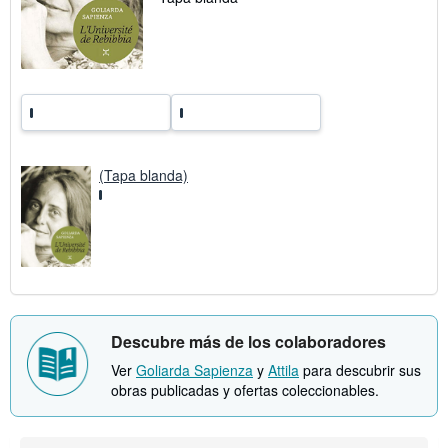
t
a
r
i
f
a
s
d
e
e
n
v
(Tapa blanda)
í
o
Descubre más de los colaboradores
Ver
Goliarda Sapienza
y
Attila
para descubrir sus
obras publicadas y ofertas coleccionables.