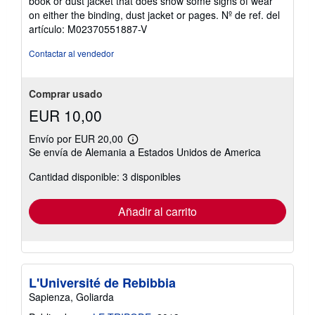
book or dust jacket that does show some signs of wear
5
on either the binding, dust jacket or pages.
Nº de ref. del
estrellas
artículo: M02370551887-V
Contactar al vendedor
Comprar usado
EUR 10,00
Envío por EUR 20,00
Más
Se envía de Alemania a Estados Unidos de America
información
sobre
Cantidad disponible: 3 disponibles
las
tarifas
de
envío
Añadir al carrito
L'Université de Rebibbia
Sapienza, Goliarda