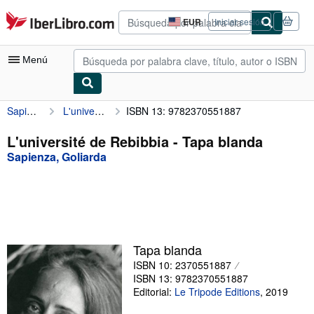
Pasar al contenido principal
IberLibro.com
EUR
Iniciar sesión
Preferencias
de
compra
Menú
del
sitio.
Sapienza, Goliarda
L'université de Rebibbia
ISBN 13: 9782370551887
Mi cuenta
Consultar mis pedidos
L'université de Rebibbia - Tapa blanda
Sapienza, Goliarda
Búsqueda avanzada
Colecciones
Libros antiguos
Arte y coleccionismo
Tapa blanda
Vendedores
ISBN 10: 2370551887
ISBN 13: 9782370551887
Comenzar a vender
Editorial:
Le Tripode Editions
,
2019
Ayuda