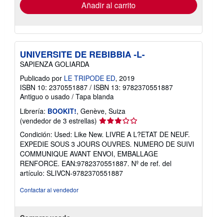
envío
Añadir al carrito
UNIVERSITE DE REBIBBIA -L-
SAPIENZA GOLIARDA
Publicado por
LE TRIPODE ED
, 2019
ISBN 10: 2370551887
/
ISBN 13: 9782370551887
Antiguo o usado
/
Tapa blanda
Librería:
BOOKIT!
, Genève, Suiza
Calificación
(vendedor de 3 estrellas)
del
Condición: Used: Like New. LIVRE A L?ETAT DE NEUF.
vendedor:
EXPEDIE SOUS 3 JOURS OUVRES. NUMERO DE SUIVI
3
COMMUNIQUE AVANT ENVOI, EMBALLAGE
de
RENFORCE. EAN:9782370551887.
Nº de ref. del
5
artículo: SLIVCN-9782370551887
estrellas
Contactar al vendedor