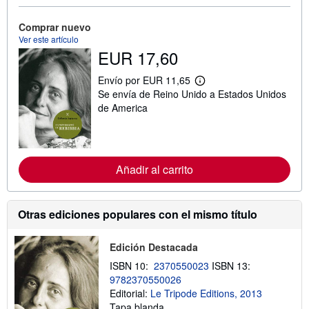
i
ó
Comprar nuevo
n
Ver este artículo
s
EUR 17,60
o
b
r
Envío por EUR 11,65
e
M
Se envía de Reino Unido a Estados Unidos
l
á
a
s
de America
s
i
t
n
a
f
r
o
i
r
f
Añadir al carrito
m
a
a
s
c
d
i
e
ó
Otras ediciones populares con el mismo título
e
n
n
s
v
o
Edición Destacada
í
b
o
r
ISBN 10:
2370550023
ISBN 13:
e
9782370550026
l
a
Editorial:
Le Tripode Editions, 2013
s
Tapa blanda