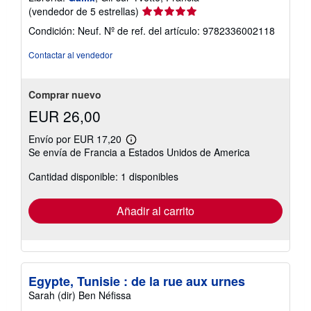
Calificación
(vendedor de 5 estrellas)
del
Condición: Neuf.
Nº de ref. del artículo: 9782336002118
vendedor:
5
Contactar al vendedor
de
5
estrellas
Comprar nuevo
EUR 26,00
Envío por EUR 17,20
Más
Se envía de Francia a Estados Unidos de America
información
sobre
Cantidad disponible: 1 disponibles
las
tarifas
de
envío
Añadir al carrito
Egypte, Tunisie : de la rue aux urnes
Sarah (dir) Ben Néfissa