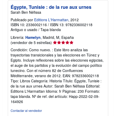
r
e
Égypte, Tunisie : de la rue aux urnes
l
Sarah Ben Néfissa
a
s
Publicado por
Editions L'Harmattan
, 2012
t
ISBN 10: 2336002116
/
ISBN 13: 9782336002118
a
r
Antiguo o usado
/
Tapa blanda
i
f
Librería:
Hamelyn
, Madrid, M, España
a
Calificación
(vendedor de 5 estrellas)
s
del
d
Condición: Como nuevo. : Este libro analiza las
e
vendedor:
trayectorias transicionales y las elecciones en Túnez y
e
5
n
Egipto. Incluye reflexiones sobre las elecciones egipcias,
de
v
el auge de los partidos y la evolución del campo político
í
5
tunecino. Con el número 82 de Confluences
o
estrellas
Méditerranée, verano de 2012. EAN: 9782336002118
Tipo: Libros Categoría: Historia Título: Égypte, Tunisie :
de la rue aux urnes Autor: Sarah Ben Néfissa Editorial:
Editions L'Harmattan Idioma: fr Páginas: 230 Formato:
tapa blanda.
Nº de ref. del artículo: Happ-2022-02-09-
164926
Contactar al vendedor