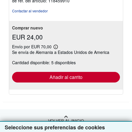
de ref. del artículo: 118459910
Contactar al vendedor
Comprar nuevo
EUR 24,00
Envío por EUR 70,00
Más
Se envía de Alemania a Estados Unidos de America
información
sobre
Cantidad disponible: 5 disponibles
las
tarifas
de
envío
Añadir al carrito
VOLVER AL INICIO
Seleccione sus preferencias de cookies