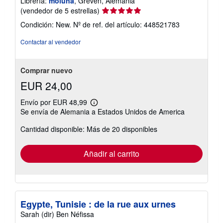
Librería:
moluna
, Greven, Alemania
Calificación
(vendedor de 5 estrellas)
del
Condición: New.
Nº de ref. del artículo: 448521783
vendedor:
5
Contactar al vendedor
de
5
estrellas
Comprar nuevo
EUR 24,00
Envío por EUR 48,99
Más
Se envía de Alemania a Estados Unidos de America
información
sobre
Cantidad disponible: Más de 20 disponibles
las
tarifas
de
envío
Añadir al carrito
Egypte, Tunisie : de la rue aux urnes
Sarah (dir) Ben Néfissa