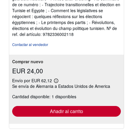
5
de ce numéro : - Trajectoire transitionnelles et élection en
de
Tunisie et Egypte ; - Comment les législatives se
5
négocient : quelques réflexions sur les élections
estrellas
égyptiennes ; - Le printemps des partis ; - Révolutions,
élections et évolution du champ politique tunisien.
Nº de
ref. del artículo: 9782336002118
Contactar al vendedor
Comprar nuevo
EUR 24,00
Envío por EUR 62,12
Más
Se envía de Alemania a Estados Unidos de America
información
sobre
Cantidad disponible: 1 disponibles
las
tarifas
de
envío
Añadir al carrito