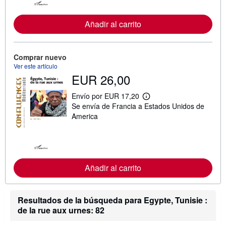
o
r
m
Añadir al carrito
a
c
i
ó
n
Comprar nuevo
s
Ver este artículo
o
EUR 26,00
b
r
e
Envío por EUR 17,20
M
l
Se envía de Francia a Estados Unidos de
á
a
s
s
America
i
t
n
a
f
r
o
i
r
f
m
a
Añadir al carrito
a
s
c
d
i
e
ó
e
n
Resultados de la búsqueda para Egypte, Tunisie :
n
s
v
de la rue aux urnes: 82
o
í
b
o