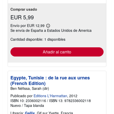
Comprar usado
EUR 5,99
Envío por EUR 12,99
Más
Se envía de España a Estados Unidos de America
información
sobre
Cantidad disponible: 1 disponibles
las
tarifas
de
envío
Añadir al carrito
Egypte, Tunisie : de la rue aux urnes
(French Edition)
Ben Néfissa, Sarah (dir)
Publicado por
Editions L'Harmattan
, 2012
ISBN 10: 2336002116
/
ISBN 13: 9782336002118
Nuevo
/
Tapa blanda
Librería:
Gallix
, Gif sur Yvette, Francia