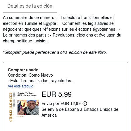
Detalles de la edición
Sinopsis
Au sommaire de ce numéro : - Trajectoire transitionnelles et
élection en Tunisie et Egypte ; - Comment les législatives se
négocient : quelques réflexions sur les élections égyptiennes ; -
Le printemps des partis ; - Révolutions, élections et évolution du
champ politique tunisien.
"Sinopsis" puede pertenecer a otra edición de este libro.
Comprar usado
Condición: Como Nuevo
: Este libro analiza las trayectorias...
Ver este artículo
EUR 5,99
Envío por EUR 12,99
M
Se envía de España a Estados Unidos de
á
s
America
i
n
f