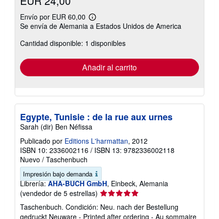
EUR 24,00
Envío por EUR 60,00
Más
Se envía de Alemania a Estados Unidos de America
información
sobre
Cantidad disponible: 1 disponibles
las
tarifas
de
envío
Añadir al carrito
Egypte, Tunisie : de la rue aux urnes
Sarah (dir) Ben Néfissa
Publicado por
Editions L'harmattan
, 2012
ISBN 10: 2336002116
/
ISBN 13: 9782336002118
Nuevo
/
Taschenbuch
Impresión bajo demanda
Librería:
AHA-BUCH GmbH
, Einbeck, Alemania
Calificación
(vendedor de 5 estrellas)
del
Taschenbuch. Condición: Neu. nach der Bestellung
vendedor:
gedruckt Neuware - Printed after ordering - Au sommaire