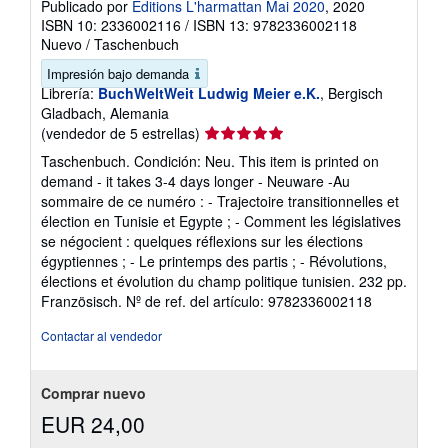
Publicado por
Editions L'harmattan Mai 2020
, 2020
ISBN 10: 2336002116
/
ISBN 13: 9782336002118
Nuevo
/
Taschenbuch
Impresión bajo demanda
Librería:
BuchWeltWeit Ludwig Meier e.K.
, Bergisch
Gladbach, Alemania
Calificación
(vendedor de 5 estrellas)
del
Taschenbuch. Condición: Neu. This item is printed on
vendedor:
demand - it takes 3-4 days longer - Neuware -Au
5
sommaire de ce numéro : - Trajectoire transitionnelles et
de
élection en Tunisie et Egypte ; - Comment les législatives
5
se négocient : quelques réflexions sur les élections
estrellas
égyptiennes ; - Le printemps des partis ; - Révolutions,
élections et évolution du champ politique tunisien. 232 pp.
Französisch.
Nº de ref. del artículo: 9782336002118
Contactar al vendedor
Comprar nuevo
EUR 24,00