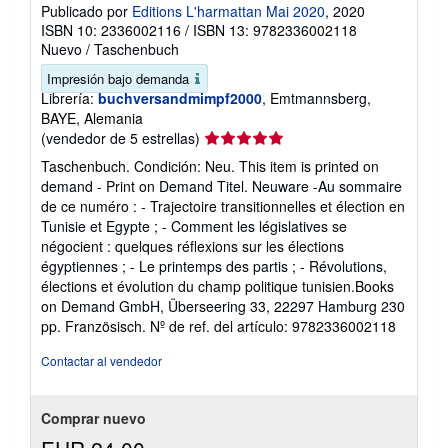
Publicado por
Editions L'harmattan Mai 2020
, 2020
ISBN 10: 2336002116
/
ISBN 13: 9782336002118
Nuevo
/
Taschenbuch
Impresión bajo demanda
Librería:
buchversandmimpf2000
, Emtmannsberg,
BAYE, Alemania
Calificación
(vendedor de 5 estrellas)
del
Taschenbuch. Condición: Neu. This item is printed on
vendedor:
demand - Print on Demand Titel. Neuware -Au sommaire
5
de ce numéro : - Trajectoire transitionnelles et élection en
de
Tunisie et Egypte ; - Comment les législatives se
5
négocient : quelques réflexions sur les élections
estrellas
égyptiennes ; - Le printemps des partis ; - Révolutions,
élections et évolution du champ politique tunisien.Books
on Demand GmbH, Überseering 33, 22297 Hamburg 230
pp. Französisch.
Nº de ref. del artículo: 9782336002118
Contactar al vendedor
Comprar nuevo