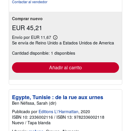
5
Contactar al vendedor
estrellas
Comprar nuevo
EUR 45,21
Envío por EUR 11,67
Más
Se envía de Reino Unido a Estados Unidos de America
información
sobre
Cantidad disponible: 1 disponibles
las
tarifas
de
envío
Añadir al carrito
Egypte, Tunisie : de la rue aux urnes
Ben Néfissa, Sarah (dir)
Publicado por
Editions L\'Harmattan
, 2020
ISBN 10: 2336002116
/
ISBN 13: 9782336002118
Nuevo
/
Tapa blanda