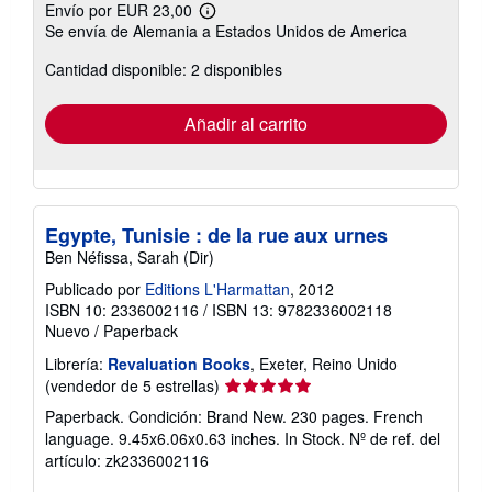
Envío por EUR 23,00
Más
Se envía de Alemania a Estados Unidos de America
información
sobre
Cantidad disponible: 2 disponibles
las
tarifas
de
envío
Añadir al carrito
Egypte, Tunisie : de la rue aux urnes
Ben Néfissa, Sarah (Dir)
Publicado por
Editions L'Harmattan
, 2012
ISBN 10: 2336002116
/
ISBN 13: 9782336002118
Nuevo
/
Paperback
Librería:
Revaluation Books
, Exeter, Reino Unido
Calificación
(vendedor de 5 estrellas)
del
Paperback. Condición: Brand New. 230 pages. French
vendedor:
language. 9.45x6.06x0.63 inches. In Stock.
Nº de ref. del
5
artículo: zk2336002116
de