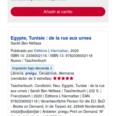
tarifas
de
envío
Añadir al carrito
Egypte, Tunisie : de la rue aux urnes
Sarah Ben Néfissa
Publicado por
Editions L'Harmattan
, 2020
ISBN 10: 2336002116
/
ISBN 13: 9782336002118
Nuevo
/
Taschenbuch
Impresión bajo demanda
Librería:
preigu
, Osnabrück, Alemania
Calificación
(vendedor de 5 estrellas)
del
Taschenbuch. Condición: Neu. Egypte, Tunisie : de la rue
vendedor:
aux urnes | Sarah Ben Néfissa | Taschenbuch | 232 S. |
5
Französisch | 2020 | Editions L'Harmattan | EAN
de
9782336002118 | Verantwortliche Person für die EU: BoD
5
- Books on Demand, In de Tarpen 42, 22848 Norderstedt,
estrellas
info[at]bod[dot]de | Anbieter: preigu Print on Demand.
Nº