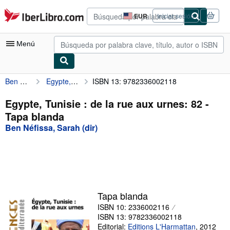
Pasar al contenido principal
IberLibro.com
EUR
Iniciar sesión
Preferencias
de
compra
Menú
del
sitio.
Ben Néfissa, Sarah (dir)
Egypte, Tunisie : de la rue aux urnes: 82
ISBN 13: 9782336002118
Mi cuenta
Consultar mis pedidos
Egypte, Tunisie : de la rue aux urnes: 82 -
Tapa blanda
Búsqueda avanzada
Ben Néfissa, Sarah (dir)
Colecciones
Libros antiguos
Arte y coleccionismo
Vendedores
Tapa blanda
ISBN 10: 2336002116
Comenzar a vender
ISBN 13: 9782336002118
Ayuda
Editorial:
Editions L'Harmattan
,
2012