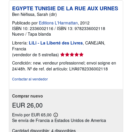
EGYPTE TUNISIE DE LA RUE AUX URNES
Ben Néfissa, Sarah (dir)
Publicado por
Editions L'Harmattan
, 2012
ISBN 10: 2336002116
/
ISBN 13: 9782336002118
Nuevo
/
Tapa blanda
Librería:
LiLi - La Liberté des Livres
, CANEJAN,
Francia
Calificación
(vendedor de 5 estrellas)
del
Condición: new. vendeur professionnel; envoi soigne en
vendedor:
24/48h.
Nº de ref. del artículo: LHA9782336002118
5
de
Contactar al vendedor
5
estrellas
Comprar nuevo
EUR 26,00
Envío por EUR 65,00
Más
Se envía de Francia a Estados Unidos de America
información
sobre
Cantidad disponible: 4 disponibles
las