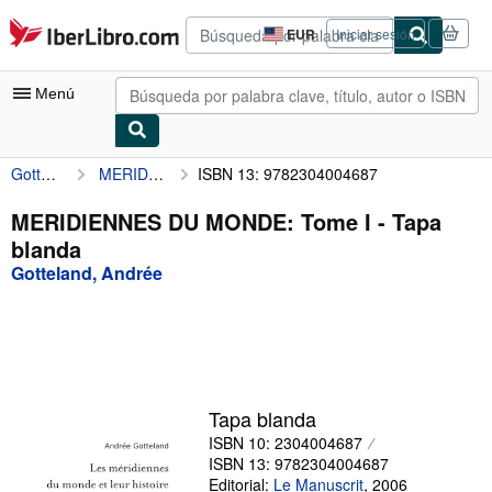
Pasar al contenido principal
IberLibro.com
EUR
Iniciar sesión
Preferencias
de
compra
Menú
del
sitio.
Gotteland, Andrée
MERIDIENNES DU MONDE: Tome I
ISBN 13: 9782304004687
Mi cuenta
Consultar mis pedidos
MERIDIENNES DU MONDE: Tome I - Tapa
blanda
Búsqueda avanzada
Gotteland, Andrée
Colecciones
Libros antiguos
Arte y coleccionismo
Vendedores
Tapa blanda
ISBN 10: 2304004687
Comenzar a vender
ISBN 13: 9782304004687
Ayuda
Editorial:
Le Manuscrit
,
2006