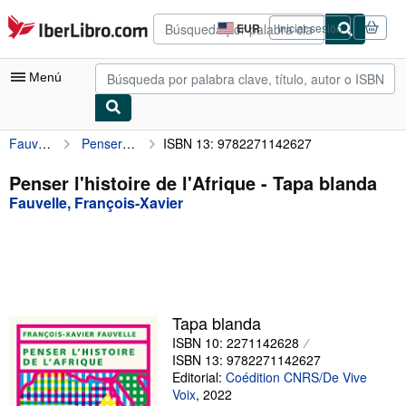
Pasar al contenido principal
IberLibro.com
EUR
Iniciar sesión
Preferencias
de
compra
Menú
del
sitio.
Fauvelle, François-Xavier
Penser l'histoire de l'Afrique
ISBN 13: 9782271142627
Mi cuenta
Consultar mis pedidos
Penser l'histoire de l'Afrique - Tapa blanda
Fauvelle, François-Xavier
Búsqueda avanzada
Colecciones
Libros antiguos
Arte y coleccionismo
Tapa blanda
Vendedores
ISBN 10: 2271142628
ISBN 13: 9782271142627
Comenzar a vender
Editorial:
Coédition CNRS/De Vive
Voix
,
2022
Ayuda