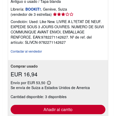
Antiguo o usado
/
Tapa blanda
Librería:
BOOKIT!
, Genève, Suiza
Calificación
(vendedor de 3 estrellas)
del
Condición: Used: Like New. LIVRE A L?ETAT DE NEUF.
vendedor:
EXPEDIE SOUS 3 JOURS OUVRES. NUMERO DE SUIVI
3
COMMUNIQUE AVANT ENVOI, EMBALLAGE
de
RENFORCE. EAN:9782271142627.
Nº de ref. del
5
artículo: SLIVCN-9782271142627
estrellas
Contactar al vendedor
Comprar usado
EUR 16,94
Envío por EUR 53,50
Más
Se envía de Suiza a Estados Unidos de America
información
sobre
Cantidad disponible: 3 disponibles
las
tarifas
de
envío
Añadir al carrito