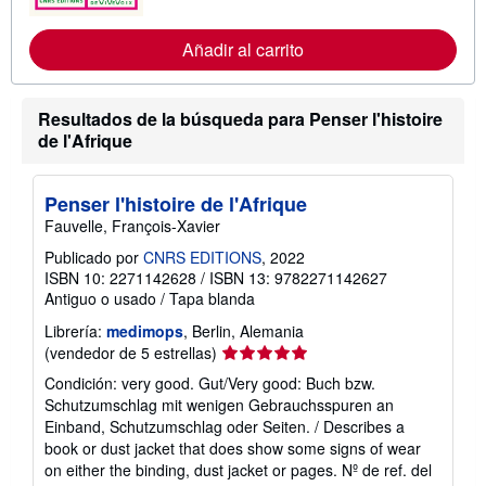
r
m
Añadir al carrito
a
c
i
ó
n
Resultados de la búsqueda para Penser l'histoire
s
de l'Afrique
o
b
r
e
Penser l'histoire de l'Afrique
l
Fauvelle, François-Xavier
a
s
Publicado por
CNRS EDITIONS
, 2022
t
ISBN 10: 2271142628
/
ISBN 13: 9782271142627
a
r
Antiguo o usado
/
Tapa blanda
i
f
Librería:
medimops
, Berlin, Alemania
a
Calificación
(vendedor de 5 estrellas)
s
del
d
Condición: very good. Gut/Very good: Buch bzw.
e
vendedor:
Schutzumschlag mit wenigen Gebrauchsspuren an
e
5
n
Einband, Schutzumschlag oder Seiten. / Describes a
de
v
book or dust jacket that does show some signs of wear
í
5
on either the binding, dust jacket or pages.
Nº de ref. del
o
estrellas