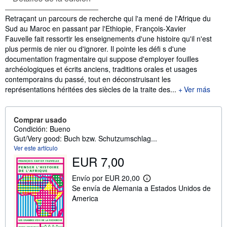
Sinopsis
Retraçant un parcours de recherche qui l'a mené de l'Afrique du
Sud au Maroc en passant par l'Ethiopie, François-Xavier
Fauvelle fait ressortir les enseignements d'une histoire qu'il n'est
plus permis de nier ou d'ignorer. Il pointe les défi s d'une
documentation fragmentaire qui suppose d'employer fouilles
archéologiques et écrits anciens, traditions orales et usages
contemporains du passé, tout en déconstruisant les
représentations héritées des siècles de la traite des...
Ver más
Comprar usado
Condición: Bueno
Gut/Very good: Buch bzw. Schutzumschlag...
Ver este artículo
EUR 7,00
Envío por EUR 20,00
M
Se envía de Alemania a Estados Unidos de
á
s
America
i
n
f
o