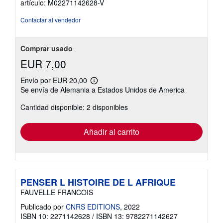
artículo: M02271142628-V
Contactar al vendedor
Comprar usado
EUR 7,00
Envío por EUR 20,00
Más
Se envía de Alemania a Estados Unidos de America
información
sobre
Cantidad disponible: 2 disponibles
las
tarifas
de
envío
Añadir al carrito
PENSER L HISTOIRE DE L AFRIQUE
FAUVELLE FRANCOIS
Publicado por
CNRS EDITIONS
, 2022
ISBN 10: 2271142628
/
ISBN 13: 9782271142627