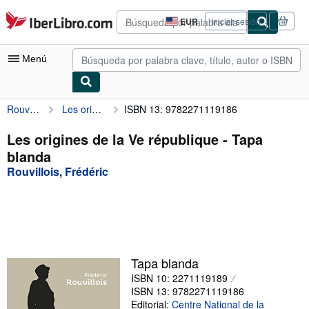
Pasar al contenido principal
IberLibro.com
EUR
Iniciar sesión
Preferencias
de
compra
Menú
del
sitio.
Rouvillois, Frédéric
Les origines de la Ve république
ISBN 13: 9782271119186
Mi cuenta
Consultar mis pedidos
Les origines de la Ve république - Tapa
blanda
Búsqueda avanzada
Rouvillois, Frédéric
Colecciones
Libros antiguos
Arte y coleccionismo
Vendedores
Tapa blanda
ISBN 10: 2271119189
Comenzar a vender
ISBN 13: 9782271119186
Ayuda
Editorial:
Centre National de la