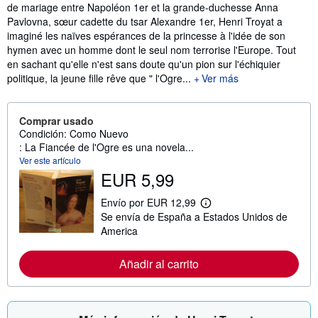
de mariage entre Napoléon 1er et la grande-duchesse Anna
Pavlovna, sœur cadette du tsar Alexandre 1er, Henri Troyat a
imaginé les naïves espérances de la princesse à l'idée de son
hymen avec un homme dont le seul nom terrorise l'Europe. Tout
en sachant qu'elle n'est sans doute qu'un pion sur l'échiquier
politique, la jeune fille rêve que " l'Ogre...
Ver más
Comprar usado
Condición: Como Nuevo
: La Fiancée de l'Ogre es una novela...
Ver este artículo
EUR 5,99
Envío por EUR 12,99
M
Se envía de España a Estados Unidos de
á
s
America
i
n
f
Añadir al carrito
o
r
m
a
c