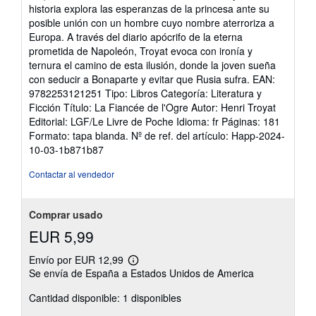
5
historia explora las esperanzas de la princesa ante su
estrellas
posible unión con un hombre cuyo nombre aterroriza a
Europa. A través del diario apócrifo de la eterna
prometida de Napoleón, Troyat evoca con ironía y
ternura el camino de esta ilusión, donde la joven sueña
con seducir a Bonaparte y evitar que Rusia sufra. EAN:
9782253121251 Tipo: Libros Categoría: Literatura y
Ficción Título: La Fiancée de l'Ogre Autor: Henri Troyat
Editorial: LGF/Le Livre de Poche Idioma: fr Páginas: 181
Formato: tapa blanda.
Nº de ref. del artículo: Happ-2024-
10-03-1b871b87
Contactar al vendedor
Comprar usado
EUR 5,99
Envío por EUR 12,99
Más
Se envía de España a Estados Unidos de America
información
sobre
Cantidad disponible: 1 disponibles
las
tarifas