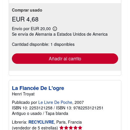
Comprar usado
EUR 4,68
Envío por EUR 20,00
Más
Se envía de Alemania a Estados Unidos de America
información
sobre
Cantidad disponible: 1 disponibles
las
tarifas
de
envío
Añadir al carrito
La Fiancée De L'ogre
Henri Troyat
Publicado por
Le Livre De Poche
, 2007
ISBN 10: 2253121258
/
ISBN 13: 9782253121251
Antiguo o usado
/
Tapa blanda
Librería:
RECYCLIVRE
, Paris, Francia
Calificación
(vendedor de 5 estrellas)