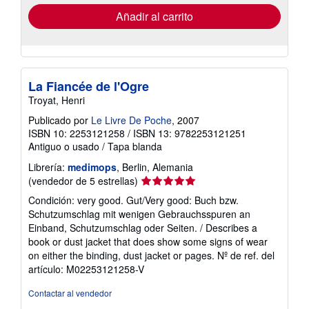
de
envío
Añadir al carrito
La Fiancée de l'Ogre
Troyat, Henri
Publicado por
Le Livre De Poche
, 2007
ISBN 10: 2253121258
/
ISBN 13: 9782253121251
Antiguo o usado
/
Tapa blanda
Librería:
medimops
, Berlin, Alemania
Calificación
(vendedor de 5 estrellas)
del
Condición: very good. Gut/Very good: Buch bzw.
vendedor:
Schutzumschlag mit wenigen Gebrauchsspuren an
5
Einband, Schutzumschlag oder Seiten. / Describes a
de
book or dust jacket that does show some signs of wear
5
on either the binding, dust jacket or pages.
Nº de ref. del
estrellas
artículo: M02253121258-V
Contactar al vendedor