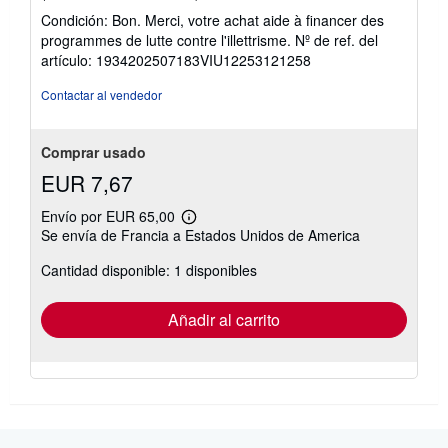
del
Condición: Bon. Merci, votre achat aide à financer des
vendedor:
programmes de lutte contre l'illettrisme.
Nº de ref. del
5
artículo: 1934202507183VIU12253121258
de
5
Contactar al vendedor
estrellas
Comprar usado
EUR 7,67
Envío por EUR 65,00
Más
Se envía de Francia a Estados Unidos de America
información
sobre
Cantidad disponible: 1 disponibles
las
tarifas
de
envío
Añadir al carrito