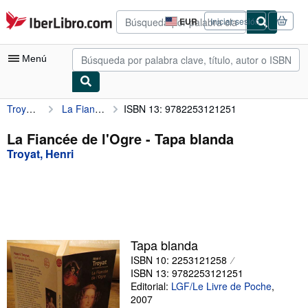
Pasar al contenido principal
IberLibro.com
EUR
Iniciar sesión
Preferencias
de
compra
Menú
del
sitio.
Troyat, Henri
La Fiancée de l'Ogre
ISBN 13: 9782253121251
Mi cuenta
Consultar mis pedidos
La Fiancée de l'Ogre - Tapa blanda
Troyat, Henri
Búsqueda avanzada
Colecciones
Libros antiguos
Arte y coleccionismo
Tapa blanda
Vendedores
ISBN 10: 2253121258
ISBN 13: 9782253121251
Comenzar a vender
Editorial:
LGF/Le Livre de Poche
,
2007
Ayuda