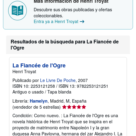
Más información de Henri Troyat
i
ó
Descubre sus obras publicadas y ofertas
n
coleccionables.
s
Entra ya a Henri Troyat
o
b
r
e
l
Resultados de la búsqueda para La Fiancée de
a
l'Ogre
s
t
a
r
La Fiancée de l'Ogre
i
Henri Troyat
f
a
Publicado por
Le Livre De Poche
, 2007
s
d
ISBN 10: 2253121258
/
ISBN 13: 9782253121251
e
Antiguo o usado
/
Tapa blanda
e
n
Librería:
Hamelyn
, Madrid, M, España
v
Calificación
(vendedor de 5 estrellas)
í
del
o
Condición: Como nuevo. : La Fiancée de l'Ogre es una
vendedor:
novela histórica de Henri Troyat que se inspira en el
5
proyecto de matrimonio entre Napoleón I y la gran
de
duquesa Anna Pavlovna, hermana del zar Alejandro I. La