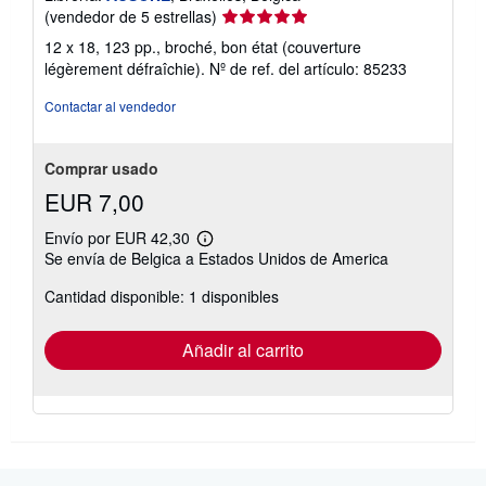
s
Calificación
(vendedor de 5 estrellas)
d
e
del
12 x 18, 123 pp., broché, bon état (couverture
e
vendedor:
n
légèrement défraîchie).
Nº de ref. del artículo: 85233
5
v
í
de
Contactar al vendedor
o
5
estrellas
Comprar usado
EUR 7,00
Envío por EUR 42,30
Más
Se envía de Belgica a Estados Unidos de America
información
sobre
Cantidad disponible: 1 disponibles
las
tarifas
de
envío
Añadir al carrito