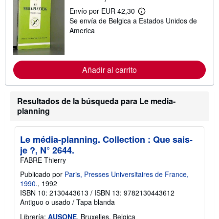
Envío por EUR 42,30
M
Se envía de Belgica a Estados Unidos de
á
s
America
i
n
f
o
r
Añadir al carrito
m
a
c
i
Resultados de la búsqueda para Le media-
ó
planning
n
s
o
b
Le média-planning. Collection : Que sais-
r
e
je ?, N° 2644.
l
FABRE Thierry
a
s
Publicado por
Paris, Presses Universitaires de France,
t
1990.
, 1992
a
r
ISBN 10: 2130443613
/
ISBN 13: 9782130443612
i
Antiguo o usado
/
Tapa blanda
f
a
Librería:
AUSONE
, Bruxelles, Belgica