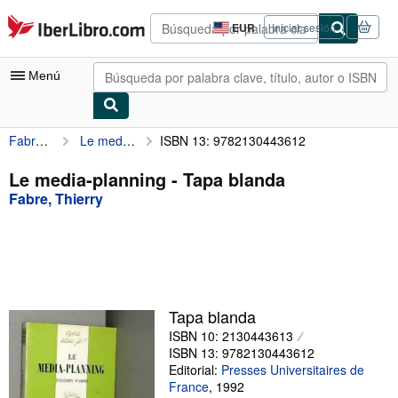
Pasar al contenido principal
IberLibro.com
EUR
Iniciar sesión
Preferencias
de
compra
Menú
del
sitio.
Fabre, Thierry
Le media-planning
ISBN 13: 9782130443612
Mi cuenta
Consultar mis pedidos
Le media-planning - Tapa blanda
Fabre, Thierry
Búsqueda avanzada
Colecciones
Libros antiguos
Arte y coleccionismo
Tapa blanda
Vendedores
ISBN 10: 2130443613
ISBN 13: 9782130443612
Comenzar a vender
Editorial:
Presses Universitaires de
France
,
1992
Ayuda