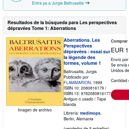
Entra ya a Jurgis Baltrusaitis
r
e
l
a
Resultados de la búsqueda para Les perspectives
s
t
dépravées Tome 1: Aberrations
a
r
Aberrations. Les
i
Comprar
f
Perspectives
a
EUR 1
dépravées : essai sur
s
la légende des
d
Envío po
e
formes, volume 1
Se envía 
e
n
Unidos d
Baltrusaitis, Jurgis
v
Publicado por
í
Cantidad 
FLAMMARION
, 1999
o
ISBN 10: 2080816179
/
ISBN 13: 9782080816177
Antiguo o usado
/
Tapa
blanda
Imagen de archivo
Librería:
medimops
,
Berlin, Alemania
Calificació
(vendedor de 5 estrellas)