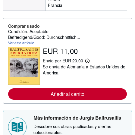
Francia
Comprar usado
Condición: Aceptable
Befriedigend/Good: Durchschnittlich...
Ver este artículo
EUR 11,00
Envío por EUR 20,00
M
Se envía de Alemania a Estados Unidos de
á
s
America
i
n
f
o
Añadir al carrito
r
m
a
c
i
Más información de Jurgis Baltrusaitis
ó
n
Descubre sus obras publicadas y ofertas
s
o
coleccionables.
b