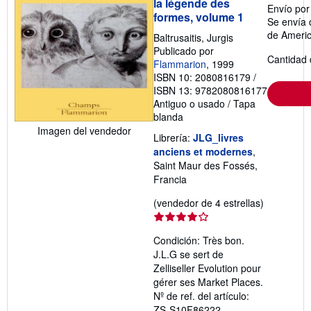
la légende des
Envío po
formes, volume 1
Se envía 
de Ameri
Baltrusaitis, Jurgis
Publicado por
Cantidad 
Flammarion
, 1999
ISBN 10: 2080816179
/
ISBN 13: 9782080816177
Antiguo o usado
/
Tapa
blanda
Imagen del vendedor
Librería:
JLG_livres
anciens et modernes
,
Saint Maur des Fossés,
Francia
Calificació
(vendedor de 4 estrellas)
del
vendedor:
Condición: Très bon.
4
J.L.G se sert de
de
Zelliseller Evolution pour
5
gérer ses Market Places.
estrellas
Nº de ref. del artículo:
ZS-S10F86222