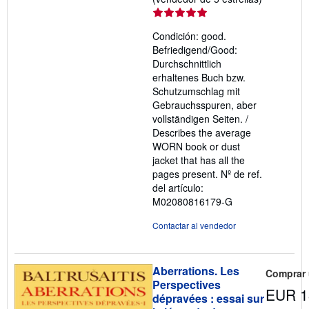
del
vendedor:
Condición: good.
5
Befriedigend/Good:
de
Durchschnittlich
5
erhaltenes Buch bzw.
estrellas
Schutzumschlag mit
Gebrauchsspuren, aber
vollständigen Seiten. /
Describes the average
WORN book or dust
jacket that has all the
pages present.
Nº de ref.
del artículo:
M02080816179-G
Contactar al vendedor
Aberrations. Les
Comprar
Perspectives
EUR 1
dépravées : essai sur