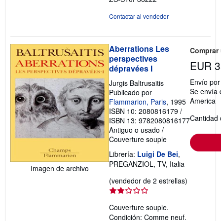
Contactar al vendedor
Aberrations Les
Comprar
perspectives
EUR 3
dépravées I
Envío po
Jurgis Baltrusaitis
Se envía 
Publicado por
America
Flammarion, Paris
, 1995
ISBN 10: 2080816179
/
Cantidad 
ISBN 13: 9782080816177
Antiguo o usado
/
Couverture souple
Librería:
Luigi De Bei
,
PREGANZIOL, TV, Italia
Imagen de archivo
Calificació
(vendedor de 2 estrellas)
del
vendedor:
Couverture souple.
2
Condición: Comme neuf.
de