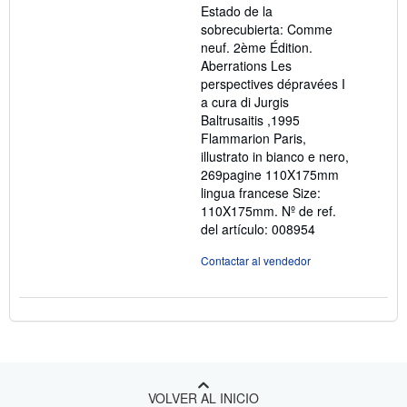
Estado de la
5
sobrecubierta: Comme
estrellas
neuf. 2ème Édition.
Aberrations Les
perspectives dépravées I
a cura di Jurgis
Baltrusaitis ,1995
Flammarion Paris,
illustrato in bianco e nero,
269pagine 110X175mm
lingua francese Size:
110X175mm.
Nº de ref.
del artículo: 008954
Contactar al vendedor
VOLVER AL INICIO