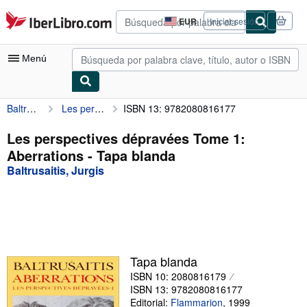
Pasar al contenido principal
IberLibro.com
EUR
Iniciar sesión
Preferencias
de
compra
Menú
del
sitio.
Baltrusaitis, Jurgis
Les perspectives dépravées Tome 1: Aberrations
ISBN 13: 9782080816177
Mi cuenta
Consultar mis pedidos
Les perspectives dépravées Tome 1:
Aberrations - Tapa blanda
Búsqueda avanzada
Baltrusaitis, Jurgis
Colecciones
Libros antiguos
Arte y coleccionismo
Vendedores
Tapa blanda
ISBN 10: 2080816179
Comenzar a vender
ISBN 13: 9782080816177
Ayuda
Editorial:
Flammarion
,
1999