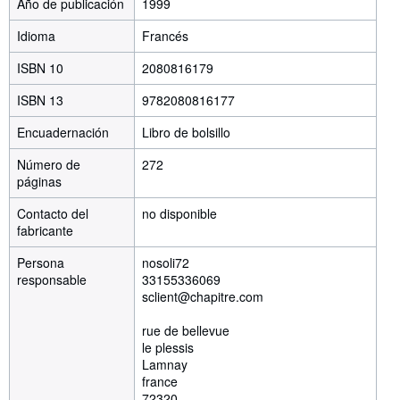
Año de publicación
1999
Idioma
Francés
ISBN 10
2080816179
ISBN 13
9782080816177
Encuadernación
Libro de bolsillo
Número de
272
páginas
Contacto del
no disponible
fabricante
Persona
nosoli72
responsable
33155336069
sclient@chapitre.com
rue de bellevue
le plessis
Lamnay
france
72320