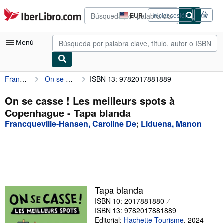
Pasar al contenido principal
IberLibro.com
EUR
Iniciar sesión
Preferencias
de
compra
Menú
del
sitio.
Francqueville-Hansen, Caroline De
On se casse ! Les meilleurs spots à Copenhague
ISBN 13: 9782017881889
Mi cuenta
Consultar mis pedidos
On se casse ! Les meilleurs spots à
Copenhague - Tapa blanda
Búsqueda avanzada
Francqueville-Hansen, Caroline De
;
Liduena, Manon
Colecciones
Libros antiguos
Arte y coleccionismo
Vendedores
Tapa blanda
ISBN 10: 2017881880
Comenzar a vender
ISBN 13: 9782017881889
Ayuda
Editorial:
Hachette Tourisme
,
2024