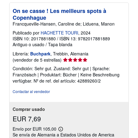
On se casse ! Les meilleurs spots à
Copenhague
Francqueville-Hansen, Caroline de; Liduena, Manon
Publicado por
HACHETTE TOURI
, 2024
ISBN 10: 2017881880
/
ISBN 13: 9782017881889
Antiguo o usado
/
Tapa blanda
Librería:
Buchpark
, Trebbin, Alemania
Calificación
(vendedor de 5 estrellas)
del
Condición: Sehr gut. Zustand: Sehr gut | Sprache:
vendedor:
Französisch | Produktart: Bücher | Keine Beschreibung
5
verfügbar.
Nº de ref. del artículo: 42889260/2
de
5
Contactar al vendedor
estrellas
Comprar usado
EUR 7,69
Envío por EUR 105,00
Más
Se envía de Alemania a Estados Unidos de America
información