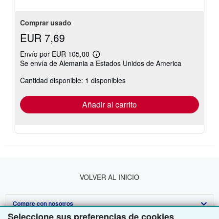
estrellas
Comprar usado
EUR 7,69
Envío por EUR 105,00
Más
Se envía de Alemania a Estados Unidos de America
información
sobre
Cantidad disponible: 1 disponibles
las
tarifas
de
envío
Añadir al carrito
VOLVER AL INICIO
Compre con nosotros
Seleccione sus preferencias de cookies