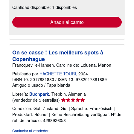
sobre
Cantidad disponible: 1 disponibles
las
tarifas
de
envío
Añadir al carrito
On se casse ! Les meilleurs spots à
Copenhague
Francqueville-Hansen, Caroline de; Liduena, Manon
Publicado por
HACHETTE TOURI
, 2024
ISBN 10: 2017881880
/
ISBN 13: 9782017881889
Antiguo o usado
/
Tapa blanda
Librería:
Buchpark
, Trebbin, Alemania
Calificación
(vendedor de 5 estrellas)
del
Condición: Gut. Zustand: Gut | Sprache: Französisch |
vendedor:
Produktart: Bücher | Keine Beschreibung verfügbar.
Nº de
5
ref. del artículo: 42889260/3
de
5
Contactar al vendedor