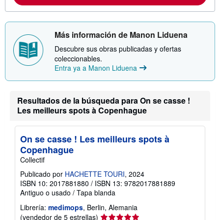
c
i
ó
n
Más información de Manon Liduena
s
o
Descubre sus obras publicadas y ofertas
b
r
coleccionables.
e
Entra ya a Manon Liduena
l
a
s
t
Resultados de la búsqueda para On se casse !
a
r
Les meilleurs spots à Copenhague
i
f
a
On se casse ! Les meilleurs spots à
s
d
Copenhague
e
Collectif
e
n
Publicado por
HACHETTE TOURI
, 2024
v
í
ISBN 10: 2017881880
/
ISBN 13: 9782017881889
o
Antiguo o usado
/
Tapa blanda
Librería:
medimops
, Berlin, Alemania
Calificación
(vendedor de 5 estrellas)