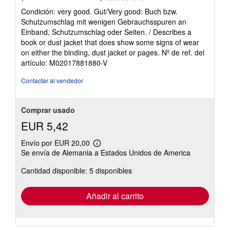
del
Condición: very good. Gut/Very good: Buch bzw.
vendedor:
Schutzumschlag mit wenigen Gebrauchsspuren an
5
Einband, Schutzumschlag oder Seiten. / Describes a
de
book or dust jacket that does show some signs of wear
5
on either the binding, dust jacket or pages.
Nº de ref. del
estrellas
artículo: M02017881880-V
Contactar al vendedor
Comprar usado
EUR 5,42
Envío por EUR 20,00
Más
Se envía de Alemania a Estados Unidos de America
información
sobre
Cantidad disponible: 5 disponibles
las
tarifas
de
envío
Añadir al carrito