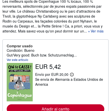
Sinopsis
Les meilleurs spots de Copenhague 100 % locaux, 100 %
renversants, sélectionnés par de jeunes expats passionnés par
leur ville. Le château Christiansborg ou le parc d'attractions de
Tivoli, la glyptothèque Ny Carlsberg avec ses sculptures de
Rodin ou Carpeaux, les façades colorées du port Nyhavn, le
musée du Design et... la Petite Sirène ! Ca, a priori, vous vous y
attendez. Mais savez-vous qu'on peut dormir sur un...
Ver más
Comprar usado
Condición: Bueno
Gut/Very good: Buch bzw. Schutzumschlag...
Ver este artículo
EUR 5,42
Envío por EUR 20,00
M
Se envía de Alemania a Estados Unidos de
á
s
America
i
n
f
o
r
m
Añadir al carrito
a