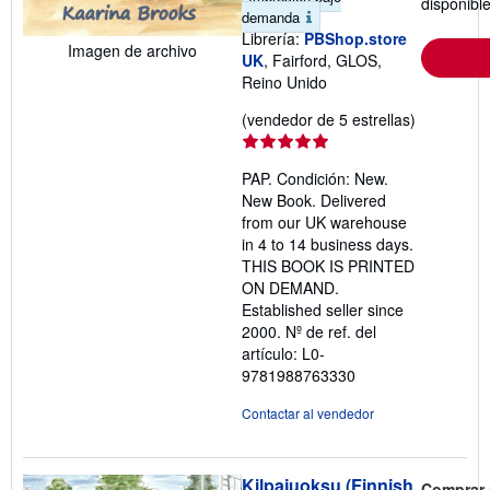
disponibl
demanda
Librería:
PBShop.store
Imagen de archivo
UK
, Fairford, GLOS,
Reino Unido
Calificació
(vendedor de 5 estrellas)
del
vendedor:
PAP. Condición: New.
5
New Book. Delivered
de
from our UK warehouse
5
in 4 to 14 business days.
estrellas
THIS BOOK IS PRINTED
ON DEMAND.
Established seller since
2000.
Nº de ref. del
artículo: L0-
9781988763330
Contactar al vendedor
Kilpajuoksu (Finnish
Comprar