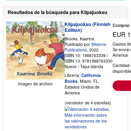
r
e
l
Resultados de la búsqueda para Kilpajuoksu
a
s
t
Kilpajuoksu (Finnish
Comprar
a
Edition)
r
EUR 1
i
Brooks, Kaarina
f
Gastos de
Publicado por
Wisteria
a
s
Se envía 
Publications
, 2022
d
America
ISBN 10: 1988763339
/
e
ISBN 13: 9781988763330
e
Cantidad 
Nuevo
/
Tapa blanda
n
v
disponibl
Librería:
California
í
o
Books
, Miami, FL,
Imagen de archivo
Estados Unidos de
America
Calificació
(vendedor de 4 estrellas)
del
vendedor:
4
de