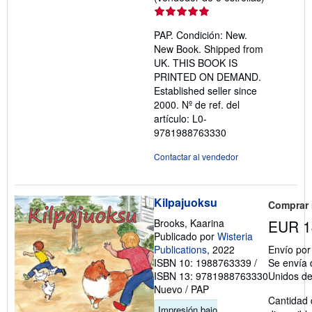
del
vendedor:
PAP. Condición: New.
5
New Book. Shipped from
de
UK. THIS BOOK IS
5
PRINTED ON DEMAND.
estrellas
Established seller since
2000.
Nº de ref. del
artículo: L0-
9781988763330
Contactar al vendedor
Kilpajuoksu
Comprar
Brooks, Kaarina
EUR 1
Publicado por
Wisteria
Publications
, 2022
Envío po
ISBN 10: 1988763339
/
Se envía 
ISBN 13: 9781988763330
Unidos d
Nuevo
/
PAP
Cantidad 
Impresión bajo