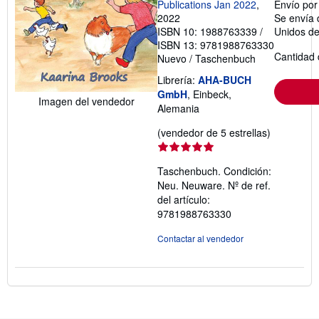
Publications Jan 2022
,
Envío po
2022
Se envía 
ISBN 10: 1988763339
/
Unidos d
ISBN 13: 9781988763330
Cantidad 
Nuevo
/
Taschenbuch
Librería:
AHA-BUCH
GmbH
, Einbeck,
Imagen del vendedor
Alemania
Calificació
(vendedor de 5 estrellas)
del
vendedor:
Taschenbuch. Condición:
5
Neu. Neuware.
Nº de ref.
de
del artículo:
5
9781988763330
estrellas
Contactar al vendedor