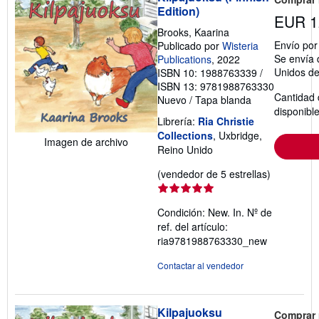
Edition)
EUR 1
Brooks, Kaarina
Envío po
Publicado por
Wisteria
Se envía 
Publications
, 2022
Unidos d
ISBN 10: 1988763339
/
ISBN 13: 9781988763330
Cantidad 
Nuevo
/
Tapa blanda
disponibl
Librería:
Ria Christie
Collections
, Uxbridge,
Imagen de archivo
Reino Unido
Calificació
(vendedor de 5 estrellas)
del
vendedor:
Condición: New. In.
Nº de
5
ref. del artículo:
de
ria9781988763330_new
5
estrellas
Contactar al vendedor
Kilpajuoksu
Comprar