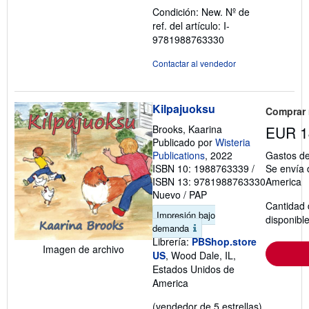
5
Condición: New.
Nº de
estrellas
ref. del artículo: I-
9781988763330
Contactar al vendedor
Kilpajuoksu
Comprar
Brooks, Kaarina
EUR 1
Publicado por
Wisteria
Publications
, 2022
Gastos de
ISBN 10: 1988763339
/
Se envía 
ISBN 13: 9781988763330
America
Nuevo
/
PAP
Cantidad 
Impresión bajo
disponibl
demanda
Librería:
PBShop.store
Imagen de archivo
US
, Wood Dale, IL,
Estados Unidos de
America
Calificació
(vendedor de 5 estrellas)