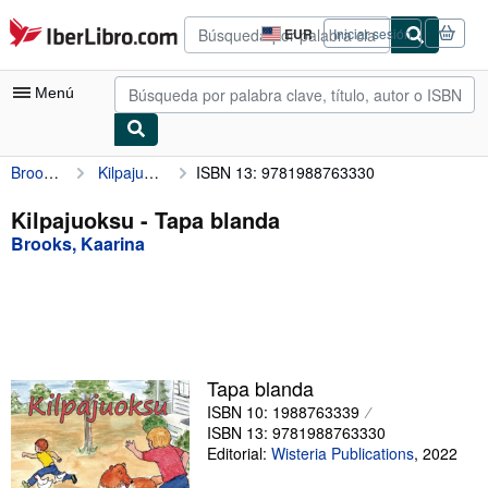
Pasar al contenido principal
IberLibro.com
EUR
Iniciar sesión
Preferencias
de
compra
Menú
del
sitio.
Brooks, Kaarina
Kilpajuoksu
ISBN 13: 9781988763330
Mi cuenta
Consultar mis pedidos
Kilpajuoksu - Tapa blanda
Brooks, Kaarina
Búsqueda avanzada
Colecciones
Libros antiguos
Arte y coleccionismo
Tapa blanda
Vendedores
ISBN 10: 1988763339
ISBN 13: 9781988763330
Comenzar a vender
Editorial:
Wisteria Publications
,
2022
Ayuda