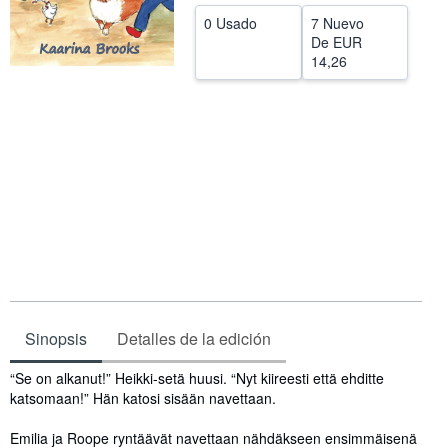
0 Usado
7 Nuevo
CERRAR
De
EUR
14,26
Sinopsis
Detalles de la edición
Sinopsis
“Se on alkanut!” Heikki-setä huusi. “Nyt kiireesti että ehditte
katsomaan!” Hän katosi sisään navettaan.
Emilia ja Roope ryntäävät navettaan nähdäkseen ensimmäisenä