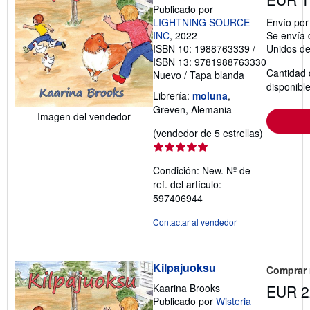
Publicado por
LIGHTNING SOURCE
Envío po
INC
, 2022
Se envía 
ISBN 10: 1988763339
/
Unidos d
ISBN 13: 9781988763330
Cantidad 
Nuevo
/
Tapa blanda
disponibl
Librería:
moluna
,
Greven, Alemania
Imagen del vendedor
Calificació
(vendedor de 5 estrellas)
del
vendedor:
Condición: New.
Nº de
5
ref. del artículo:
de
597406944
5
estrellas
Contactar al vendedor
Kilpajuoksu
Comprar
Kaarina Brooks
EUR 2
Publicado por
Wisteria