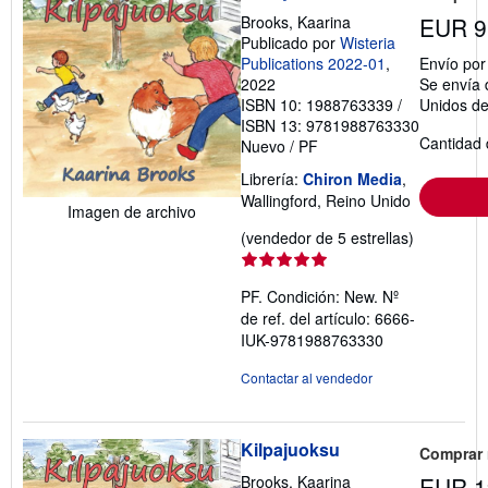
Brooks, Kaarina
EUR 9
Publicado por
Wisteria
Publications 2022-01
,
Envío po
2022
Se envía 
ISBN 10: 1988763339
/
Unidos d
ISBN 13: 9781988763330
Cantidad 
Nuevo
/
PF
Librería:
Chiron Media
,
Wallingford, Reino Unido
Imagen de archivo
Calificació
(vendedor de 5 estrellas)
del
vendedor:
PF. Condición: New.
Nº
5
de ref. del artículo: 6666-
de
IUK-9781988763330
5
estrellas
Contactar al vendedor
Kilpajuoksu
Comprar
Brooks, Kaarina
EUR 1