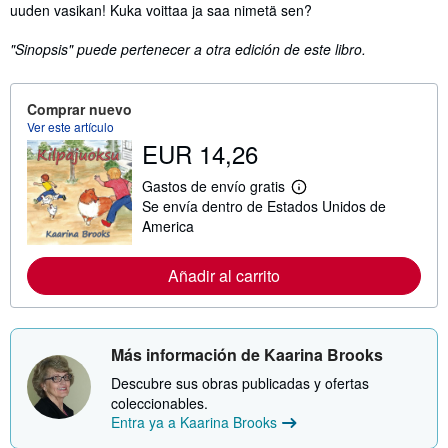
uuden vasikan! Kuka voittaa ja saa nimetä sen?
"Sinopsis" puede pertenecer a otra edición de este libro.
Comprar nuevo
Ver este artículo
EUR 14,26
Gastos de envío gratis
M
Se envía dentro de Estados Unidos de
á
s
America
i
n
f
Añadir al carrito
o
r
m
a
c
Más información de Kaarina Brooks
i
ó
Descubre sus obras publicadas y ofertas
n
coleccionables.
s
o
Entra ya a Kaarina Brooks
b