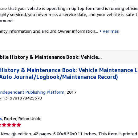
ure that your vehicle is operating in tip top form and is running efficien
ughly serviced, you never miss a service date, and your vehicle is safe t
around.
anty information
2nd and 3rd Owner information
...
Ver más
le History & Maintenance Book: Vehicle...
istory & Maintenance Book: Vehicle Maintenance 
(Auto Journal/Logbook/Maintenance Record)
Independent Publishing Platform
, 2017
N 13: 9781978425378
s
, Exeter, Reino Unido
lificación
el
 New. gjr edition. 42 pages. 6.00x8.50x0.11 inches. This item is print
endedor: