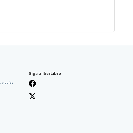
Siga a IberLibro
 y guías