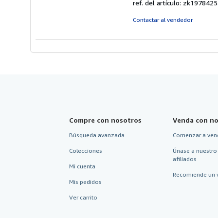
ref. del artículo: zk197842
5
d
Contactar al vendedor
5
e
Compre con nosotros
Venda con no
Búsqueda avanzada
Comenzar a ven
Colecciones
Únase a nuestro
afiliados
Mi cuenta
Recomiende un 
Mis pedidos
Ver carrito