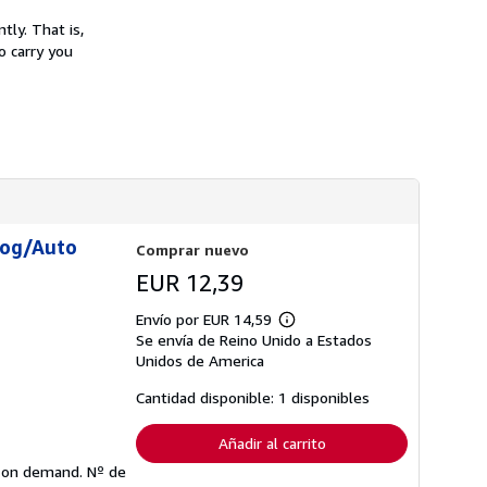
e
tly. That is,
n
v
o carry you
í
o
Log/Auto
Comprar nuevo
EUR 12,39
Envío por EUR 14,59
Más
Se envía de Reino Unido a Estados
información
sobre
Unidos de America
las
tarifas
Cantidad disponible: 1 disponibles
de
envío
Añadir al carrito
ed on demand.
Nº de