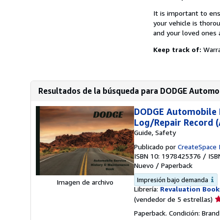
It is important to ens
your vehicle is thoro
and your loved ones 
Keep track of:
Warr
Resultados de la búsqueda para DODGE Automobi
DODGE Automobile H
Log/Repair Record 
Guide, Safety
Publicado por
CreateSpace 
ISBN 10: 1978425376
/
ISB
Nuevo
/
Paperback
Impresión bajo demanda
Imagen de archivo
Librería:
Revaluation Book
Ca
(vendedor de 5 estrellas)
d
Paperback. Condición: Brand
v