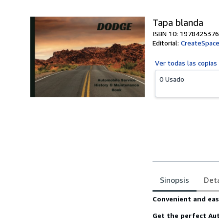
Tapa blanda
ISBN 10: 1978425376
Editorial:
CreateSpace
Ver todas las
copias
0 Usado
Sinopsis
Deta
Sinopsis
Convenient and eas
Get the perfect Au