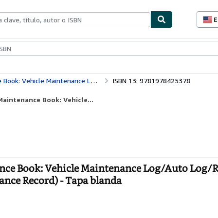
E
P
d
c
ionismo
Vendedores
Comenzar a vender
d
s
Repair Record (Auto Journal/Logbook/Maintenance Record)
ISBN 13: 9781978425378
aintenance Book: Vehicle...
ce Book: Vehicle Maintenance Log/Auto Log/R
nce Record) - Tapa blanda