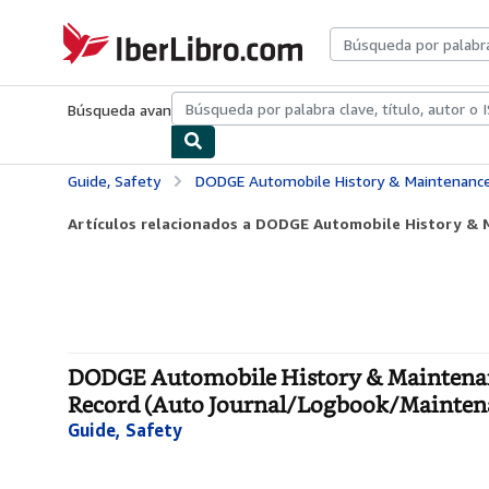
Pasar al contenido principal
IberLibro.com
Búsqueda avanzada
Colecciones
Libros antiguos
Arte y colecc
Guide, Safety
DODGE Automobile History & Maintenance Book: Vehicle Maintenance Log/Auto Log/
Artículos relacionados a DODGE Automobile History & M
DODGE Automobile History & Maintenan
Record (Auto Journal/Logbook/Maintena
Guide, Safety