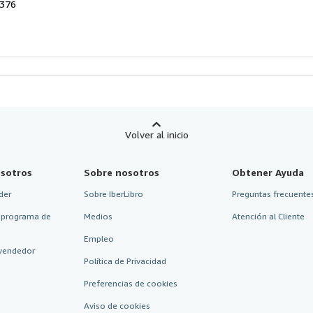
5376
e
strellas
Volver al inicio
sotros
Sobre nosotros
Obtener Ayuda
der
Sobre IberLibro
Preguntas frecuentes
 programa de
Medios
Atención al Cliente
Empleo
vendedor
Política de Privacidad
Preferencias de cookies
Aviso de cookies