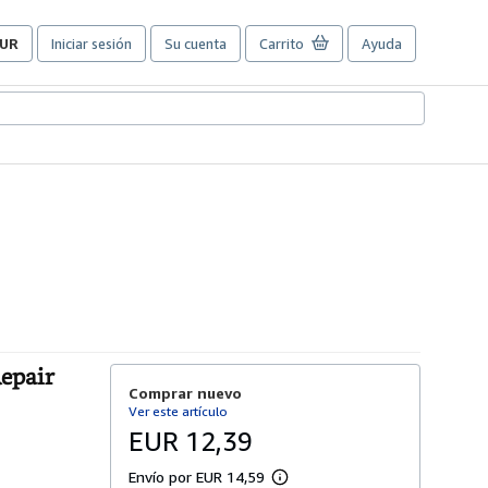
UR
Iniciar sesión
Su cuenta
Carrito
Ayuda
referencias
e
ompra
el
itio.
epair
Comprar nuevo
Ver este artículo
EUR 12,39
Envío por EUR 14,59
M