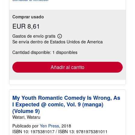
Comprar usado
EUR 8,61
Gastos de envío gratis
Más
Se envía dentro de Estados Unidos de America
información
sobre
Cantidad disponible: 1 disponibles
las
tarifas
de
envío
Añadir al carrito
My Youth Romantic Comedy Is Wrong, As
I Expected @ comic, Vol. 9 (manga)
(Volume 9)
Watari, Wataru
Publicado por
Yen Press
, 2018
ISBN 10: 1975381017
/
ISBN 13: 9781975381011