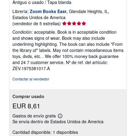
Antiguo o usado
/
Tapa blanda
Librería:
Zoom Books East
, Glendale Heights, IL,
Estados Unidos de America
Calificación
(vendedor de 5 estrellas)
del
Condición: acceptable. Book is in acceptable condition
vendedor:
and shows signs of wear. Book may also include
5
underlining highlighting. The book can also include "From
de
the library of" labels. May not contain miscellaneous items
5
toys, dvds, etc. . We offer 100% money back guarantee
estrellas
and 24 7 customer service.
Nº de ref. del artículo:
ZEV.1975381017.A
Contactar al vendedor
Comprar usado
EUR 8,61
Gastos de envío gratis
Más
Se envía dentro de Estados Unidos de America
información
sobre
Cantidad disponible: 1 disponibles
las
tarifas