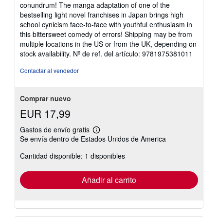
5
conundrum! The manga adaptation of one of the
estrellas
bestselling light novel franchises in Japan brings high
school cynicism face-to-face with youthful enthusiasm in
this bittersweet comedy of errors! Shipping may be from
multiple locations in the US or from the UK, depending on
stock availability.
Nº de ref. del artículo: 9781975381011
Contactar al vendedor
Comprar nuevo
EUR 17,99
Gastos de envío gratis
Más
Se envía dentro de Estados Unidos de America
información
sobre
Cantidad disponible: 1 disponibles
las
tarifas
de
envío
Añadir al carrito