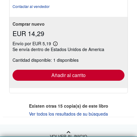
de
Contactar al vendedor
5
estrellas
Comprar nuevo
EUR 14,29
Envío por EUR 5,19
Más
Se envía dentro de Estados Unidos de America
información
sobre
Cantidad disponible: 1 disponibles
las
tarifas
de
envío
Añadir al carrito
Existen otras
15
copia(s) de este libro
Ver todos los resultados de su búsqueda
VOLVER AL INICIO