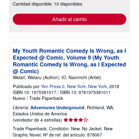
Cantidad disponible: 10 disponibles
las
tarifas
de
envío
Añadir al carrito
My Youth Romantic Comedy Is Wrong, as I
Expected @ Comic, Volume 9 (My Youth
Romantic Comedy Is Wrong, as I Expected
@ Comic)
Watari, Wataru (Author); IO, Naomichi (Artist)
Publicado por
Yen Press 0, New York, New York
, 2018
ISBN 10: 1975381017
/
ISBN 13: 9781975381011
Nuevo
/
Trade Paperback
Librería:
Adventures Underground
, Richland, WA,
Estados Unidos de America
Calificación
(vendedor de 4 estrellas)
del
Trade Paperback. Condición: New. No Jacket. New
vendedor:
Graphic Novel.
Nº de ref. del artículo: 878067
4