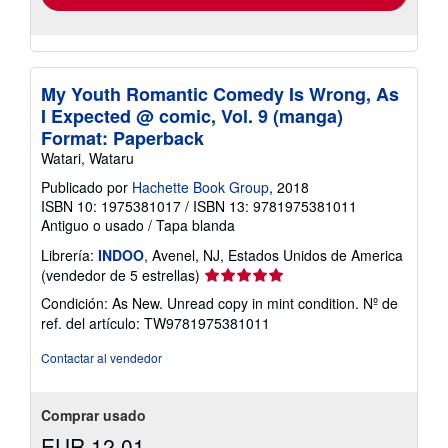
My Youth Romantic Comedy Is Wrong, As
I Expected @ comic, Vol. 9 (manga)
Format: Paperback
Watari, Wataru
Publicado por
Hachette Book Group
, 2018
ISBN 10: 1975381017
/
ISBN 13: 9781975381011
Antiguo o usado
/
Tapa blanda
Librería:
INDOO
, Avenel, NJ, Estados Unidos de America
Calificación
(vendedor de 5 estrellas)
del
Condición: As New. Unread copy in mint condition.
Nº de
vendedor:
ref. del artículo: TW9781975381011
5
de
Contactar al vendedor
5
estrellas
Comprar usado
EUR 12,01