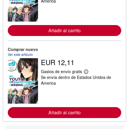
s
America
i
n
f
o
r
m
Añadir al carrito
a
c
i
ó
n
Comprar nuevo
s
Ver este artículo
o
EUR 12,11
b
r
e
Gastos de envío gratis
M
l
Se envía dentro de Estados Unidos de
á
a
s
s
America
i
t
n
a
f
r
o
i
r
f
m
a
Añadir al carrito
a
s
c
d
i
e
ó
e