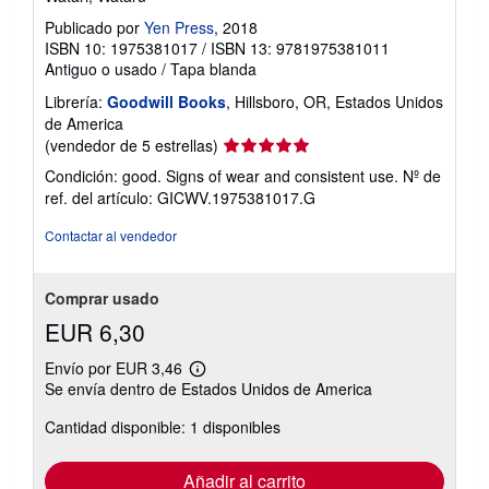
Publicado por
Yen Press
, 2018
ISBN 10: 1975381017
/
ISBN 13: 9781975381011
Antiguo o usado
/
Tapa blanda
Librería:
Goodwill Books
, Hillsboro, OR, Estados Unidos
de America
Calificación
(vendedor de 5 estrellas)
del
Condición: good. Signs of wear and consistent use.
Nº de
vendedor:
ref. del artículo: GICWV.1975381017.G
5
de
Contactar al vendedor
5
estrellas
Comprar usado
EUR 6,30
Envío por EUR 3,46
Más
Se envía dentro de Estados Unidos de America
información
sobre
Cantidad disponible: 1 disponibles
las
tarifas
de
envío
Añadir al carrito