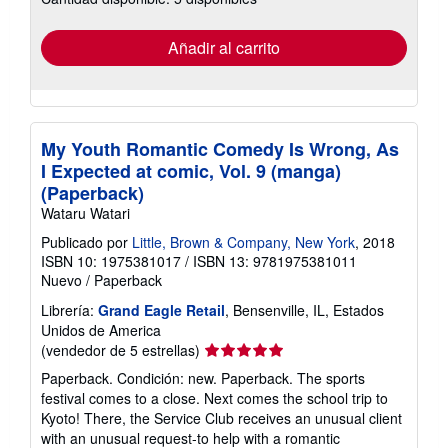
tarifas
de
envío
Añadir al carrito
My Youth Romantic Comedy Is Wrong, As
I Expected at comic, Vol. 9 (manga)
(Paperback)
Wataru Watari
Publicado por
Little, Brown & Company, New York
, 2018
ISBN 10: 1975381017
/
ISBN 13: 9781975381011
Nuevo
/
Paperback
Librería:
Grand Eagle Retail
, Bensenville, IL, Estados
Unidos de America
Calificación
(vendedor de 5 estrellas)
del
Paperback. Condición: new. Paperback. The sports
vendedor:
festival comes to a close. Next comes the school trip to
5
Kyoto! There, the Service Club receives an unusual client
de
with an unusual request-to help with a romantic