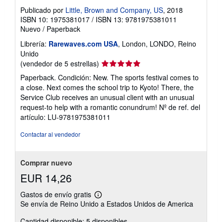
Publicado por
Little, Brown and Company, US
, 2018
ISBN 10: 1975381017
/
ISBN 13: 9781975381011
Nuevo
/
Paperback
Librería:
Rarewaves.com USA
, London, LONDO, Reino
Unido
Calificación
(vendedor de 5 estrellas)
del
Paperback. Condición: New. The sports festival comes to
vendedor:
a close. Next comes the school trip to Kyoto! There, the
5
Service Club receives an unusual client with an unusual
de
request-to help with a romantic conundrum!
Nº de ref. del
5
artículo: LU-9781975381011
estrellas
Contactar al vendedor
Comprar nuevo
EUR 14,26
Gastos de envío gratis
Más
Se envía de Reino Unido a Estados Unidos de America
información
sobre
Cantidad disponible: 5 disponibles
las