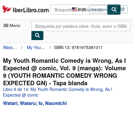
Pasar al contenido principal
IberLibro.com
EUR
Iniciar sesión
Preferencias
de
compra
Menú
del
sitio.
Watari, Wataru
My Youth Romantic Comedy is Wrong, As I Expected @ comic, Vol. 9 (manga): Volume 9 (YOUTH ROMANTIC COMEDY WRONG EXPECTED GN)
ISBN 13: 9781975381011
Mi cuenta
Consultar mis pedidos
My Youth Romantic Comedy is Wrong, As I
Expected @ comic, Vol. 9 (manga): Volume
Búsqueda avanzada
9 (YOUTH ROMANTIC COMEDY WRONG
Colecciones
EXPECTED GN) - Tapa blanda
Libro 9 de 14: My Youth Romantic Comedy Is Wrong, As I
Libros antiguos
Expected @ comic
Arte y coleccionismo
Watari, Wataru
;
Io, Naomichi
Vendedores
Comenzar a vender
Ayuda