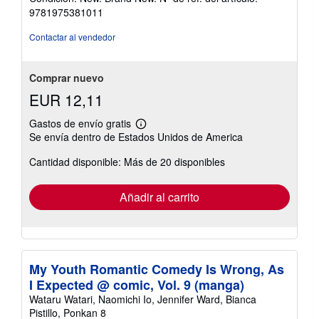
vendedor:
9781975381011
5
de
Contactar al vendedor
5
estrellas
Comprar nuevo
EUR 12,11
Gastos de envío gratis
Más
Se envía dentro de Estados Unidos de America
información
sobre
Cantidad disponible: Más de 20 disponibles
las
tarifas
de
envío
Añadir al carrito
My Youth Romantic Comedy Is Wrong, As
I Expected @ comic, Vol. 9 (manga)
Wataru Watari, Naomichi Io, Jennifer Ward, Bianca
Pistillo, Ponkan 8