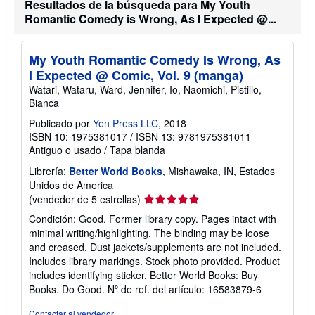
n
Resultados de la búsqueda para My Youth
n
s
v
Romantic Comedy is Wrong, As I Expected @...
o
í
b
o
r
e
My Youth Romantic Comedy Is Wrong, As
l
I Expected @ Comic, Vol. 9 (manga)
a
s
Watari, Wataru, Ward, Jennifer, Io, Naomichi, Pistillo,
t
Bianca
a
r
Publicado por
Yen Press LLC
, 2018
i
ISBN 10: 1975381017
/
ISBN 13: 9781975381011
f
Antiguo o usado
/
Tapa blanda
a
s
Librería:
Better World Books
, Mishawaka, IN, Estados
d
e
Unidos de America
e
Calificación
(vendedor de 5 estrellas)
n
del
v
Condición: Good. Former library copy. Pages intact with
í
vendedor:
minimal writing/highlighting. The binding may be loose
o
5
and creased. Dust jackets/supplements are not included.
de
Includes library markings. Stock photo provided. Product
5
includes identifying sticker. Better World Books: Buy
estrellas
Books. Do Good.
Nº de ref. del artículo: 16583879-6
Contactar al vendedor