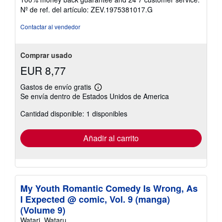
estrellas
Nº de ref. del artículo: ZEV.1975381017.G
Contactar al vendedor
Comprar usado
EUR 8,77
Gastos de envío gratis
Más
Se envía dentro de Estados Unidos de America
información
sobre
Cantidad disponible: 1 disponibles
las
tarifas
de
envío
Añadir al carrito
My Youth Romantic Comedy Is Wrong, As
I Expected @ comic, Vol. 9 (manga)
(Volume 9)
Watari, Wataru