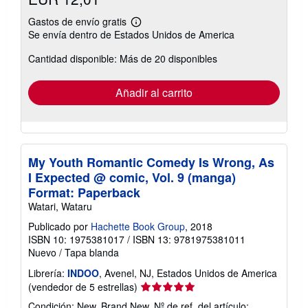
Gastos de envío gratis
Más
Se envía dentro de Estados Unidos de America
información
sobre
Cantidad disponible: Más de 20 disponibles
las
tarifas
de
envío
Añadir al carrito
My Youth Romantic Comedy Is Wrong, As
I Expected @ comic, Vol. 9 (manga)
Format: Paperback
Watari, Wataru
Publicado por
Hachette Book Group
, 2018
ISBN 10: 1975381017
/
ISBN 13: 9781975381011
Nuevo
/
Tapa blanda
Librería:
INDOO
, Avenel, NJ, Estados Unidos de America
Calificación
(vendedor de 5 estrellas)
del
Condición: New. Brand New.
Nº de ref. del artículo: