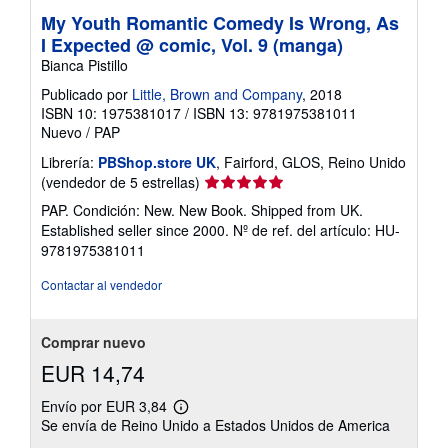
My Youth Romantic Comedy Is Wrong, As
I Expected @ comic, Vol. 9 (manga)
Bianca Pistillo
Publicado por
Little, Brown and Company
, 2018
ISBN 10: 1975381017
/
ISBN 13: 9781975381011
Nuevo
/
PAP
Librería:
PBShop.store UK
, Fairford, GLOS, Reino Unido
Calificación
(vendedor de 5 estrellas)
del
PAP. Condición: New. New Book. Shipped from UK.
vendedor:
Established seller since 2000.
Nº de ref. del artículo: HU-
5
9781975381011
de
5
Contactar al vendedor
estrellas
Comprar nuevo
EUR 14,74
Envío por EUR 3,84
Más
Se envía de Reino Unido a Estados Unidos de America
información
sobre