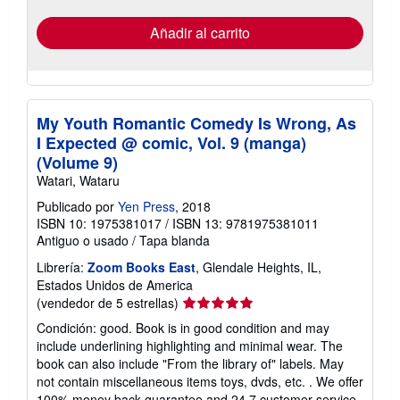
de
envío
Añadir al carrito
My Youth Romantic Comedy Is Wrong, As
I Expected @ comic, Vol. 9 (manga)
(Volume 9)
Watari, Wataru
Publicado por
Yen Press
, 2018
ISBN 10: 1975381017
/
ISBN 13: 9781975381011
Antiguo o usado
/
Tapa blanda
Librería:
Zoom Books East
, Glendale Heights, IL,
Estados Unidos de America
Calificación
(vendedor de 5 estrellas)
del
Condición: good. Book is in good condition and may
vendedor:
include underlining highlighting and minimal wear. The
5
book can also include "From the library of" labels. May
de
not contain miscellaneous items toys, dvds, etc. . We offer
5
100% money back guarantee and 24 7 customer service.