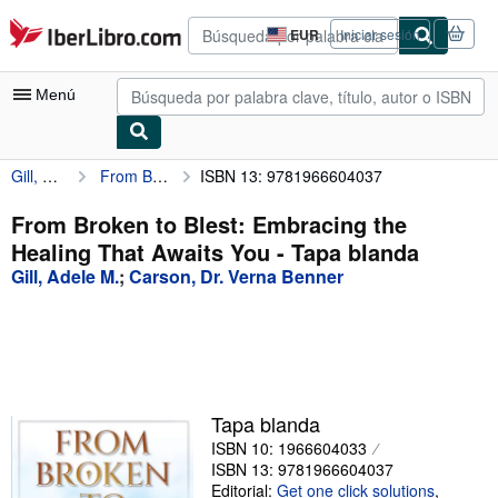
Pasar al contenido principal
IberLibro.com
EUR
Iniciar sesión
Preferencias
de
compra
Menú
del
sitio.
Gill, Adele M.
From Broken to Blest: Embracing the Healing That Awaits You
ISBN 13: 9781966604037
Mi cuenta
Consultar mis pedidos
From Broken to Blest: Embracing the
Healing That Awaits You - Tapa blanda
Búsqueda avanzada
Gill, Adele M.
;
Carson, Dr. Verna Benner
Colecciones
Libros antiguos
Arte y coleccionismo
Vendedores
Tapa blanda
ISBN 10: 1966604033
Comenzar a vender
ISBN 13: 9781966604037
Ayuda
Editorial:
Get one click solutions
,