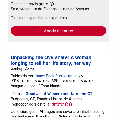
Gastos de envío gratis
Más
Se envía dentro de Estados Unidos de America
información
sobre
Cantidad disponible: 2 disponibles
las
tarifas
de
envío
Añadir al carrito
Unpacking the Overshare: A woman
longing to tell her life story, her way
Banksy, Dawn
Publicado por
Native Book Publishing
, 2025
ISBN 10: 1966534167
/
ISBN 13: 9781966534167
Antiguo o usado
/
Tapa blanda
Librería:
Goodwill of Western and Northern CT
,
Bridgeport, CT, Estados Unidos de America
Calificación
(Vendedor de 1 estrella)
del
Condición: good. All pages and cover are intact including
vendedor:
the dust cover, if applicable . Spine may show signs of