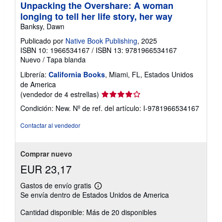
Unpacking the Overshare: A woman
longing to tell her life story, her way
Banksy, Dawn
Publicado por
Native Book Publishing
, 2025
ISBN 10: 1966534167
/
ISBN 13: 9781966534167
Nuevo
/
Tapa blanda
Librería:
California Books
, Miami, FL, Estados Unidos
de America
Calificación
(vendedor de 4 estrellas)
del
Condición: New.
Nº de ref. del artículo: I-9781966534167
vendedor:
4
Contactar al vendedor
de
5
estrellas
Comprar nuevo
EUR 23,17
Gastos de envío gratis
Más
Se envía dentro de Estados Unidos de America
información
sobre
Cantidad disponible: Más de 20 disponibles
las
tarifas