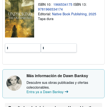
e
ISBN 10:
1966534175
ISBN 13:
l
9781966534174
a
Editorial:
Native Book Publishing, 2025
s
t
Tapa dura
a
r
i
f
a
s
d
e
e
n
v
í
o
Más información de Dawn Banksy
Descubre sus obras publicadas y ofertas
coleccionables.
Entra ya a Dawn Banksy