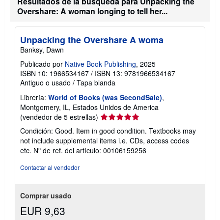
Resultados de la búsqueda para Unpacking the
Overshare: A woman longing to tell her...
Unpacking the Overshare A woma
Banksy, Dawn
Publicado por
Native Book Publishing
, 2025
ISBN 10: 1966534167
/
ISBN 13: 9781966534167
Antiguo o usado
/
Tapa blanda
Librería:
World of Books (was SecondSale)
,
Montgomery, IL, Estados Unidos de America
Calificación
(vendedor de 5 estrellas)
del
Condición: Good. Item in good condition. Textbooks may
vendedor:
not include supplemental items i.e. CDs, access codes
5
etc.
Nº de ref. del artículo: 00106159256
de
5
Contactar al vendedor
estrellas
Comprar usado
EUR 9,63