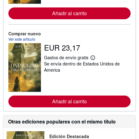
r
m
Añadir al carrito
a
c
i
ó
n
Comprar nuevo
s
Ver este artículo
o
EUR 23,17
b
r
e
Gastos de envío gratis
M
l
Se envía dentro de Estados Unidos de
á
a
s
America
s
i
t
n
a
f
r
o
i
r
f
m
a
Añadir al carrito
a
s
c
d
i
e
ó
e
n
Otras ediciones populares con el mismo título
n
s
v
o
í
b
o
Edición Destacada
r