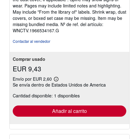
1
wear. Pages may include limited notes and highlighting.
de
May include "From the library of" labels. Shrink wrap, dust
5
covers, or boxed set case may be missing. Item may be
estrellas
missing bundled media.
Nº de ref. del artículo:
WNCTV.1966534167.G
Contactar al vendedor
Comprar usado
EUR 9,43
Envío por EUR 2,60
Más
Se envía dentro de Estados Unidos de America
información
sobre
Cantidad disponible: 1 disponibles
las
tarifas
de
envío
Añadir al carrito