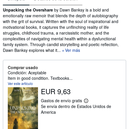
Sinopsis
Unpacking the Overshare
by Dawn Banksy is a bold and
emotionally raw memoir that blends the depth of autobiography
with the grit of survival. Written with the soul of inspirational and
motivational books, it captures the unflinching reality of life
struggles, childhood trauma, a narcissistic mother, and the
complexities of navigating mental health within a dysfunctional
family system. Through candid storytelling and poetic reflection,
Dawn Banksy explores what it...
Ver más
Comprar usado
Condición: Aceptable
Item in good condition. Textbooks...
Ver este artículo
EUR 9,63
Gastos de envío gratis
M
Se envía dentro de Estados Unidos de
á
s
America
i
n
f
o