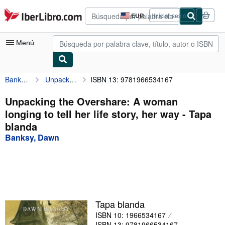
Pasar al contenido principal
IberLibro.com
EUR
Iniciar sesión
Preferencias
de
compra
Menú
del
sitio.
Banksy, Dawn
Unpacking the Overshare: A woman longing to tell her life story, her way
ISBN 13: 9781966534167
Mi cuenta
Consultar mis pedidos
Unpacking the Overshare: A woman
longing to tell her life story, her way - Tapa
Búsqueda avanzada
blanda
Colecciones
Banksy, Dawn
Libros antiguos
Arte y coleccionismo
Vendedores
Tapa blanda
Comenzar a vender
ISBN 10: 1966534167
Ayuda
ISBN 13: 9781966534167