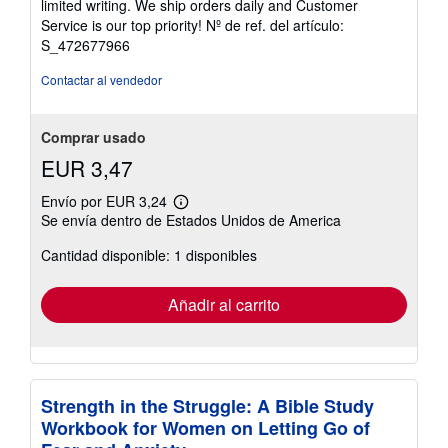
limited writing. We ship orders daily and Customer
5
Service is our top priority!
Nº de ref. del artículo:
estrellas
S_472677966
Contactar al vendedor
Comprar usado
EUR 3,47
Envío por EUR 3,24
Más
Se envía dentro de Estados Unidos de America
información
sobre
Cantidad disponible: 1 disponibles
las
tarifas
de
envío
Añadir al carrito
Strength in the Struggle: A Bible Study
Workbook for Women on Letting Go of