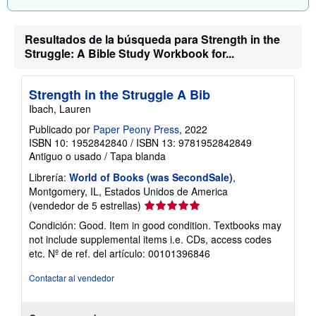
e
l
a
s
Resultados de la búsqueda para Strength in the
t
Struggle: A Bible Study Workbook for...
a
r
i
f
Strength in the Struggle A Bib
a
s
Ibach, Lauren
d
Publicado por
Paper Peony Press
, 2022
e
e
ISBN 10: 1952842840
/
ISBN 13: 9781952842849
n
Antiguo o usado
/
Tapa blanda
v
í
Librería:
World of Books (was SecondSale)
,
o
Montgomery, IL, Estados Unidos de America
Calificación
(vendedor de 5 estrellas)
del
Condición: Good. Item in good condition. Textbooks may
vendedor:
not include supplemental items i.e. CDs, access codes
5
etc.
Nº de ref. del artículo: 00101396846
de
5
Contactar al vendedor
estrellas