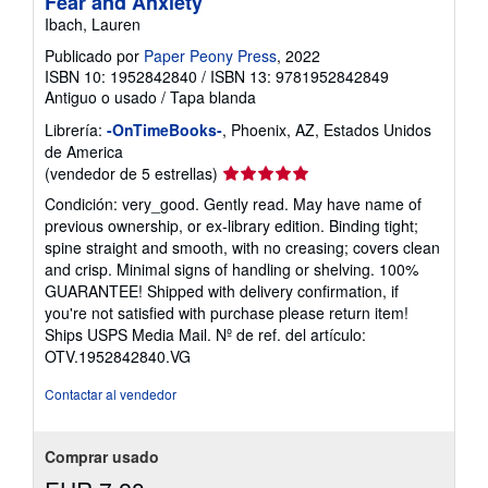
Fear and Anxiety
Ibach, Lauren
Publicado por
Paper Peony Press
, 2022
ISBN 10: 1952842840
/
ISBN 13: 9781952842849
Antiguo o usado
/
Tapa blanda
Librería:
-OnTimeBooks-
, Phoenix, AZ, Estados Unidos
de America
Calificación
(vendedor de 5 estrellas)
del
Condición: very_good. Gently read. May have name of
vendedor:
previous ownership, or ex-library edition. Binding tight;
5
spine straight and smooth, with no creasing; covers clean
de
and crisp. Minimal signs of handling or shelving. 100%
5
GUARANTEE! Shipped with delivery confirmation, if
estrellas
you're not satisfied with purchase please return item!
Ships USPS Media Mail.
Nº de ref. del artículo:
OTV.1952842840.VG
Contactar al vendedor
Comprar usado