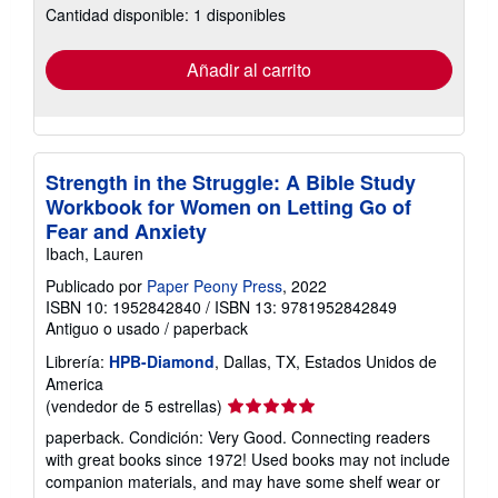
Cantidad disponible: 1 disponibles
las
tarifas
de
envío
Añadir al carrito
Strength in the Struggle: A Bible Study
Workbook for Women on Letting Go of
Fear and Anxiety
Ibach, Lauren
Publicado por
Paper Peony Press
, 2022
ISBN 10: 1952842840
/
ISBN 13: 9781952842849
Antiguo o usado
/
paperback
Librería:
HPB-Diamond
, Dallas, TX, Estados Unidos de
America
Calificación
(vendedor de 5 estrellas)
del
paperback. Condición: Very Good. Connecting readers
vendedor:
with great books since 1972! Used books may not include
5
companion materials, and may have some shelf wear or
de