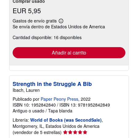
Comprar usado
EUR 5,95
Gastos de envío gratis
Más
Se envía dentro de Estados Unidos de America
información
sobre
Cantidad disponible: 16 disponibles
las
tarifas
de
envío
Añadir al carrito
Strength in the Struggle A Bib
Ibach, Lauren
Publicado por
Paper Peony Press
, 2022
ISBN 10: 1952842840
/
ISBN 13: 9781952842849
Antiguo o usado
/
Tapa blanda
Librería:
World of Books (was SecondSale)
,
Montgomery, IL, Estados Unidos de America
Calificación
(vendedor de 5 estrellas)