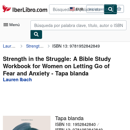
Pasar al contenido principal
IberLibro.com
EUR
Iniciar sesión
Preferencias
de
compra
Menú
del
sitio.
Lauren Ibach
Strength in the Struggle: A Bible Study Workbook for Women on Letting Go of Fear and Anxiety
ISBN 13: 9781952842849
Mi cuenta
Consultar mis pedidos
Strength in the Struggle: A Bible Study
Workbook for Women on Letting Go of
Búsqueda avanzada
Fear and Anxiety - Tapa blanda
Colecciones
Lauren Ibach
Libros antiguos
Arte y coleccionismo
Vendedores
Tapa blanda
Comenzar a vender
ISBN 10: 1952842840
Ayuda
ISBN 13: 9781952842849