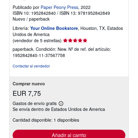
Publicado por
Paper Peony Press
, 2022
ISBN 10: 1952842840
/
ISBN 13: 9781952842849
Nuevo
/
paperback
Librería:
Your Online Bookstore
, Houston, TX, Estados
Unidos de America
Calificación
(vendedor de 5 estrellas)
del
paperback. Condición: New.
Nº de ref. del artículo:
vendedor:
1952842840-11-37567758
5
de
Contactar al vendedor
5
estrellas
Comprar nuevo
EUR 7,75
Gastos de envío gratis
Más
Se envía dentro de Estados Unidos de America
información
sobre
Cantidad disponible: 1 disponibles
las
tarifas
de
envío
Añadir al carrito