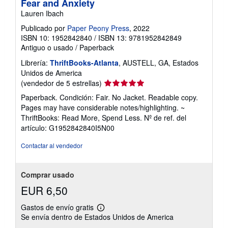
Fear and Anxiety
Lauren Ibach
Publicado por
Paper Peony Press
, 2022
ISBN 10: 1952842840
/
ISBN 13: 9781952842849
Antiguo o usado
/
Paperback
Librería:
ThriftBooks-Atlanta
, AUSTELL, GA, Estados
Unidos de America
Calificación
(vendedor de 5 estrellas)
del
Paperback. Condición: Fair. No Jacket. Readable copy.
vendedor:
Pages may have considerable notes/highlighting. ~
5
ThriftBooks: Read More, Spend Less.
Nº de ref. del
de
artículo: G1952842840I5N00
5
estrellas
Contactar al vendedor
Comprar usado
EUR 6,50
Gastos de envío gratis
Más
Se envía dentro de Estados Unidos de America
información
sobre