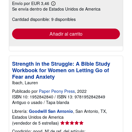
Envío por EUR 3,46
Más
Se envía dentro de Estados Unidos de America
información
sobre
Cantidad disponible: 9 disponibles
las
tarifas
de
envío
Añadir al carrito
Strength in the Struggle: A Bible Study
Workbook for Women on Letting Go of
Fear and Anxiety
Ibach, Lauren
Publicado por
Paper Peony Press
, 2022
ISBN 10: 1952842840
/
ISBN 13: 9781952842849
Antiguo o usado
/
Tapa blanda
Librería:
Goodwill San Antonio
, San Antonio, TX,
Estados Unidos de America
Calificación
(vendedor de 5 estrellas)
del
Condición: good.
Nº de ref. del artículo: