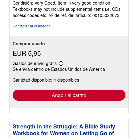
del
Condición: Very Good. Item in very good condition!
vendedor:
Textbooks may not include supplemental items i.e. CDs,
5
access codes etc.
Nº de ref. del artículo: 00105022073
de
5
Contactar al vendedor
estrellas
Comprar usado
EUR 5,95
Gastos de envío gratis
Más
Se envía dentro de Estados Unidos de America
información
sobre
Cantidad disponible: 4 disponibles
las
tarifas
de
envío
Añadir al carrito
Strength in the Struggle: A Bible Study
Workbook for Women on Letting Go of