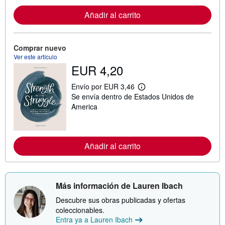
o
r
Añadir al carrito
m
a
c
i
Comprar nuevo
ó
Ver este artículo
n
s
EUR 4,20
o
b
Envío por EUR 3,46
r
M
e
Se envía dentro de Estados Unidos de
á
l
s
America
a
i
s
n
t
f
a
o
r
r
Añadir al carrito
i
m
f
a
a
c
s
i
d
ó
Más información de Lauren Ibach
e
n
e
s
Descubre sus obras publicadas y ofertas
n
o
v
coleccionables.
b
í
r
Entra ya a Lauren Ibach
o