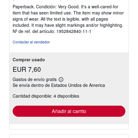
del
Paperback. Condición: Very Good. It's a well-cared-for
vendedor:
item that has seen limited use. The item may show minor
5
signs of wear. All the text is legible, with all pages
de
included. It may have slight markings and/or highlighting.
5
Nº de ref. del artículo: 1952842840-11-1
estrellas
Contactar al vendedor
Comprar usado
EUR 7,60
Gastos de envío gratis
Más
Se envía dentro de Estados Unidos de America
información
sobre
Cantidad disponible: 4 disponibles
las
tarifas
de
envío
Añadir al carrito