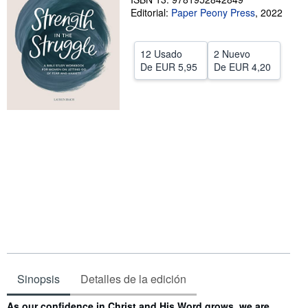
Editorial:
Paper Peony Press
,
2022
CERRAR
12 Usado
2 Nuevo
De
EUR 5,95
De
EUR 4,20
Sinopsis
Detalles de la edición
Sinopsis
As our confidence in Christ and His Word grows, we are