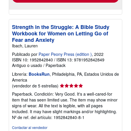
Strength in the Struggle: A Bible Study
Workbook for Women on Letting Go of
Fear and Anxiety
Ibach, Lauren
Publicado por
Paper Peony Press (edition )
, 2022
ISBN 10: 1952842840
/
ISBN 13: 9781952842849
Antiguo o usado
/
Paperback
Librería:
BooksRun
, Philadelphia, PA, Estados Unidos de
America
Calificación
(vendedor de 5 estrellas)
del
Paperback. Condición: Very Good. It's a well-cared-for
vendedor:
item that has seen limited use. The item may show minor
5
signs of wear. All the text is legible, with all pages
de
included. It may have slight markings and/or highlighting.
5
Nº de ref. del artículo: 1952842840-8-1
estrellas
Contactar al vendedor