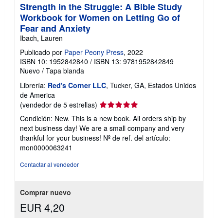
Strength in the Struggle: A Bible Study
Workbook for Women on Letting Go of
Fear and Anxiety
Ibach, Lauren
Publicado por
Paper Peony Press
, 2022
ISBN 10: 1952842840
/
ISBN 13: 9781952842849
Nuevo
/
Tapa blanda
Librería:
Red's Corner LLC
, Tucker, GA, Estados Unidos
de America
Calificación
(vendedor de 5 estrellas)
del
Condición: New. This is a new book. All orders ship by
vendedor:
next business day! We are a small company and very
5
thankful for your business!
Nº de ref. del artículo:
de
mon0000063241
5
estrellas
Contactar al vendedor
Comprar nuevo
EUR 4,20