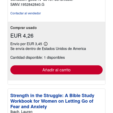
vendedor:
SANV.1952842840.G
5
de
Contactar al vendedor
5
estrellas
Comprar usado
EUR 4,26
Envío por EUR 3,45
Más
Se envía dentro de Estados Unidos de America
información
sobre
Cantidad disponible: 1 disponibles
las
tarifas
de
envío
Añadir al carrito
Strength in the Struggle: A Bible Study
Workbook for Women on Letting Go of
Fear and Anxiety
Ibach, Lauren