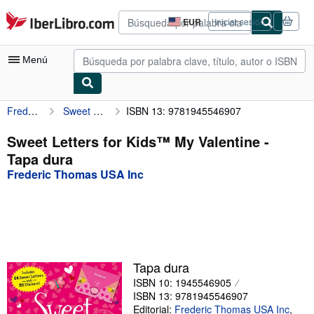
Pasar al contenido principal
IberLibro.com
EUR
Iniciar sesión
Preferencias
de
compra
Menú
del
sitio.
Frederic Thomas USA Inc
Sweet Letters for Kids™ My Valentine
ISBN 13: 9781945546907
Mi cuenta
Consultar mis pedidos
Sweet Letters for Kids™ My Valentine -
Tapa dura
Búsqueda avanzada
Frederic Thomas USA Inc
Colecciones
Libros antiguos
Arte y coleccionismo
Vendedores
Tapa dura
ISBN 10: 1945546905
Comenzar a vender
ISBN 13: 9781945546907
Ayuda
Editorial:
Frederic Thomas USA Inc
,