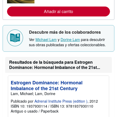
f
r
a
m
s
a
Añadir al carrito
d
c
e
i
e
ó
n
n
v
s
Descubre más de los colaboradores
í
o
o
b
Ver
Michael Lam
y
Dorine Lam
para descubrir
r
sus obras publicadas y ofertas coleccionables.
e
l
a
s
Resultados de la búsqueda para Estrogen
t
a
Dominance: Hormonal Imbalance of the 21st...
r
i
f
a
Estrogen Dominance: Hormonal
s
Imbalance of the 21st Century
d
e
Lam, Michael; Lam, Dorine
e
n
Publicado por
Adrenal Institute Press (edition )
, 2012
v
ISBN 10: 1937930114
/
ISBN 13: 9781937930110
í
Antiguo o usado
/
Paperback
o