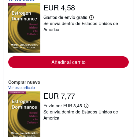
EUR 4,58
Gastos de envío gratis
M
Se envía dentro de Estados Unidos de
á
s
America
i
n
f
o
r
m
a
Añadir al carrito
c
i
ó
n
Comprar nuevo
s
Ver este artículo
o
EUR 7,77
b
r
e
Envío por EUR 3,45
l
M
Se envía dentro de Estados Unidos de
a
á
s
s
America
t
i
a
n
r
f
i
o