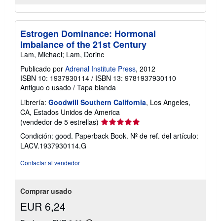
Estrogen Dominance: Hormonal
Imbalance of the 21st Century
Lam, Michael; Lam, Dorine
Publicado por
Adrenal Institute Press
, 2012
ISBN 10: 1937930114
/
ISBN 13: 9781937930110
Antiguo o usado
/
Tapa blanda
Librería:
Goodwill Southern California
, Los Angeles,
CA, Estados Unidos de America
Calificación
(vendedor de 5 estrellas)
del
Condición: good. Paperback Book.
Nº de ref. del artículo:
vendedor:
LACV.1937930114.G
5
de
Contactar al vendedor
5
estrellas
Comprar usado
EUR 6,24