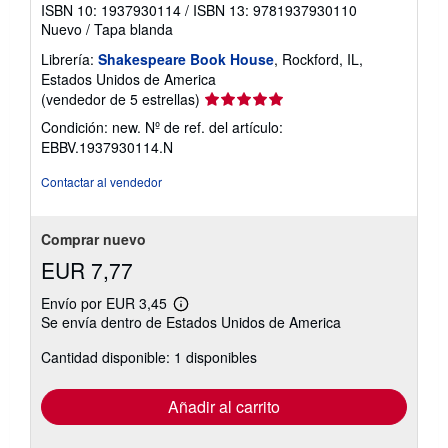
ISBN 10: 1937930114
/
ISBN 13: 9781937930110
Nuevo
/
Tapa blanda
Librería:
Shakespeare Book House
, Rockford, IL,
Estados Unidos de America
Calificación
(vendedor de 5 estrellas)
del
Condición: new.
Nº de ref. del artículo:
vendedor:
EBBV.1937930114.N
5
de
Contactar al vendedor
5
estrellas
Comprar nuevo
EUR 7,77
Envío por EUR 3,45
Más
Se envía dentro de Estados Unidos de America
información
sobre
Cantidad disponible: 1 disponibles
las
tarifas
de
envío
Añadir al carrito