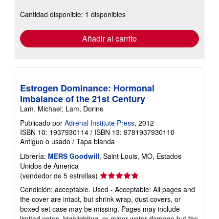
sobre
Cantidad disponible: 1 disponibles
las
tarifas
de
envío
Añadir al carrito
Estrogen Dominance: Hormonal
Imbalance of the 21st Century
Lam, Michael; Lam, Dorine
Publicado por
Adrenal Institute Press
, 2012
ISBN 10: 1937930114
/
ISBN 13: 9781937930110
Antiguo o usado
/
Tapa blanda
Librería:
MERS Goodwill
, Saint Louis, MO, Estados
Unidos de America
Calificación
(vendedor de 5 estrellas)
del
Condición: acceptable. Used - Acceptable: All pages and
vendedor:
the cover are intact, but shrink wrap, dust covers, or
5
boxed set case may be missing. Pages may include
de
limited notes, highlighting, or minor water damage but the