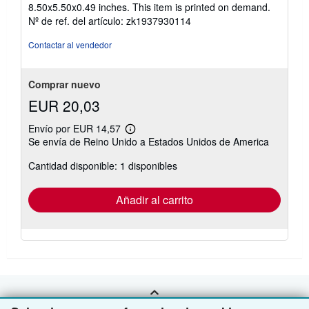
vendedor:
8.50x5.50x0.49 inches. This item is printed on demand.
5
Nº de ref. del artículo: zk1937930114
de
5
Contactar al vendedor
estrellas
Comprar nuevo
EUR 20,03
Envío por EUR 14,57
Más
Se envía de Reino Unido a Estados Unidos de America
información
sobre
Cantidad disponible: 1 disponibles
las
tarifas
de
envío
Añadir al carrito
VOLVER AL INICIO