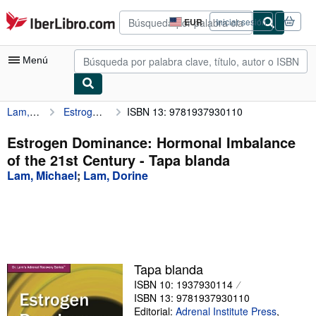
Pasar al contenido principal
IberLibro.com
EUR
Iniciar sesión
Preferencias
de
compra
Menú
del
sitio.
Lam, Michael
Estrogen Dominance: Hormonal Imbalance of the 21st Century
ISBN 13: 9781937930110
Mi cuenta
Consultar mis pedidos
Estrogen Dominance: Hormonal Imbalance
of the 21st Century - Tapa blanda
Búsqueda avanzada
Lam, Michael
;
Lam, Dorine
Colecciones
Libros antiguos
Arte y coleccionismo
Vendedores
Tapa blanda
ISBN 10: 1937930114
Comenzar a vender
ISBN 13: 9781937930110
Ayuda
Editorial:
Adrenal Institute Press
,