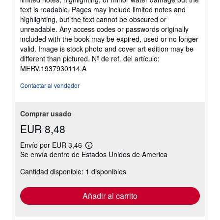
5
text is readable. Pages may include limited notes and
estrellas
highlighting, but the text cannot be obscured or
unreadable. Any access codes or passwords originally
included with the book may be expired, used or no longer
valid. Image is stock photo and cover art edition may be
different than pictured.
Nº de ref. del artículo:
MERV.1937930114.A
Contactar al vendedor
Comprar usado
EUR 8,48
Envío por EUR 3,46
Más
Se envía dentro de Estados Unidos de America
información
sobre
Cantidad disponible: 1 disponibles
las
tarifas
de
envío
Añadir al carrito