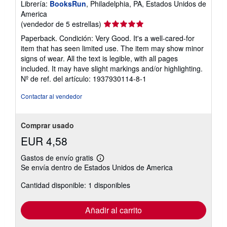
Librería:
BooksRun
, Philadelphia, PA, Estados Unidos de
America
Calificación
(vendedor de 5 estrellas)
del
Paperback. Condición: Very Good. It's a well-cared-for
vendedor:
item that has seen limited use. The item may show minor
5
signs of wear. All the text is legible, with all pages
de
included. It may have slight markings and/or highlighting.
5
Nº de ref. del artículo: 1937930114-8-1
estrellas
Contactar al vendedor
Comprar usado
EUR 4,58
Gastos de envío gratis
Más
Se envía dentro de Estados Unidos de America
información
sobre
Cantidad disponible: 1 disponibles
las
tarifas
de
envío
Añadir al carrito