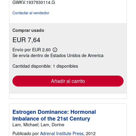
GWKV.1937930114.G
de
5
Contactar al vendedor
estrellas
Comprar usado
EUR 7,64
Envío por EUR 2,60
Más
Se envía dentro de Estados Unidos de America
información
sobre
Cantidad disponible: 1 disponibles
las
tarifas
de
envío
Añadir al carrito
Estrogen Dominance: Hormonal
Imbalance of the 21st Century
Lam, Michael; Lam, Dorine
Publicado por
Adrenal Institute Press
, 2012