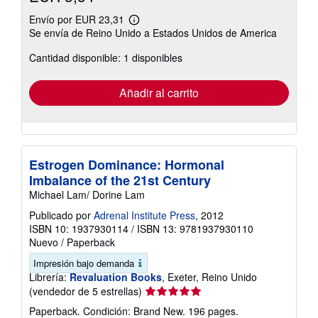
Envío por EUR 23,31
Más
Se envía de Reino Unido a Estados Unidos de America
información
sobre
Cantidad disponible: 1 disponibles
las
tarifas
de
envío
Añadir al carrito
Estrogen Dominance: Hormonal
Imbalance of the 21st Century
Michael Lam/ Dorine Lam
Publicado por
Adrenal Institute Press
, 2012
ISBN 10: 1937930114
/
ISBN 13: 9781937930110
Nuevo
/
Paperback
Impresión bajo demanda
Librería:
Revaluation Books
, Exeter, Reino Unido
Calificación
(vendedor de 5 estrellas)
del
Paperback. Condición: Brand New. 196 pages.