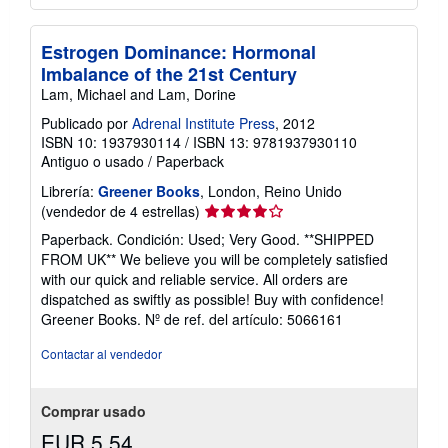
Estrogen Dominance: Hormonal
Imbalance of the 21st Century
Lam, Michael and Lam, Dorine
Publicado por
Adrenal Institute Press
, 2012
ISBN 10: 1937930114
/
ISBN 13: 9781937930110
Antiguo o usado
/
Paperback
Librería:
Greener Books
, London, Reino Unido
Calificación
(vendedor de 4 estrellas)
del
Paperback. Condición: Used; Very Good. **SHIPPED
vendedor:
FROM UK** We believe you will be completely satisfied
4
with our quick and reliable service. All orders are
de
dispatched as swiftly as possible! Buy with confidence!
5
Greener Books.
Nº de ref. del artículo: 5066161
estrellas
Contactar al vendedor
Comprar usado
EUR 5,54