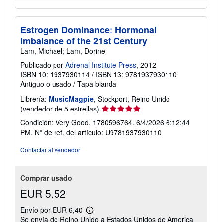
Estrogen Dominance: Hormonal
Imbalance of the 21st Century
Lam, Michael; Lam, Dorine
Publicado por
Adrenal Institute Press
, 2012
ISBN 10: 1937930114
/
ISBN 13: 9781937930110
Antiguo o usado
/
Tapa blanda
Librería:
MusicMagpie
, Stockport, Reino Unido
Calificación
(vendedor de 5 estrellas)
del
Condición: Very Good. 1780596764. 6/4/2026 6:12:44
vendedor:
PM.
Nº de ref. del artículo: U9781937930110
5
de
Contactar al vendedor
5
estrellas
Comprar usado
EUR 5,52
Envío por EUR 6,40
Más
Se envía de Reino Unido a Estados Unidos de America
información