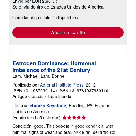
Envío por EUR 2,60
Más
Se envía dentro de Estados Unidos de America
información
sobre
Cantidad disponible: 1 disponibles
las
tarifas
de
envío
Añadir al carrito
Estrogen Dominance: Hormonal
Imbalance of the 21st Century
Lam, Michael; Lam, Dorine
Publicado por
Adrenal Institute Press
, 2012
ISBN 10: 1937930114
/
ISBN 13: 9781937930110
Antiguo o usado
/
Tapa blanda
Librería:
ebooks Keystone
, Reading, PA, Estados
Unidos de America
Calificación
(vendedor de 5 estrellas)
del
Condición: good. This book is in good condition, with
vendedor:
minimal signs of wear and tear.
Nº de ref. del artículo:
5