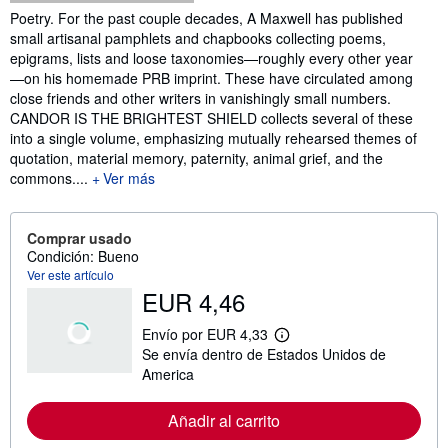
Sinopsis
Poetry. For the past couple decades, A Maxwell has published
small artisanal pamphlets and chapbooks collecting poems,
epigrams, lists and loose taxonomies—roughly every other year
—on his homemade PRB imprint. These have circulated among
close friends and other writers in vanishingly small numbers.
CANDOR IS THE BRIGHTEST SHIELD collects several of these
into a single volume, emphasizing mutually rehearsed themes of
quotation, material memory, paternity, animal grief, and the
commons.
...
Ver más
Comprar usado
Condición: Bueno
Ver este artículo
EUR 4,46
Envío por EUR 4,33
M
Se envía dentro de Estados Unidos de
á
s
America
i
n
f
Añadir al carrito
o
r