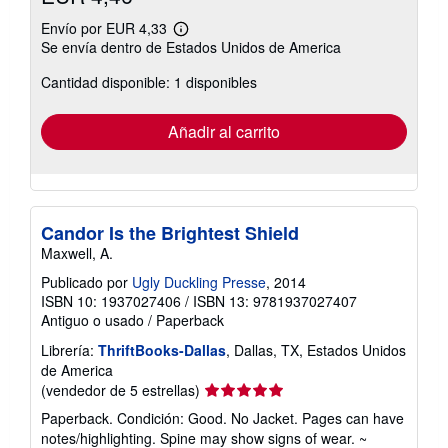
Envío por EUR 4,33
Más
Se envía dentro de Estados Unidos de America
información
sobre
Cantidad disponible: 1 disponibles
las
tarifas
de
envío
Añadir al carrito
Candor Is the Brightest Shield
Maxwell, A.
Publicado por
Ugly Duckling Presse
, 2014
ISBN 10: 1937027406
/
ISBN 13: 9781937027407
Antiguo o usado
/
Paperback
Librería:
ThriftBooks-Dallas
, Dallas, TX, Estados Unidos
de America
Calificación
(vendedor de 5 estrellas)
del
Paperback. Condición: Good. No Jacket. Pages can have
vendedor:
notes/highlighting. Spine may show signs of wear. ~