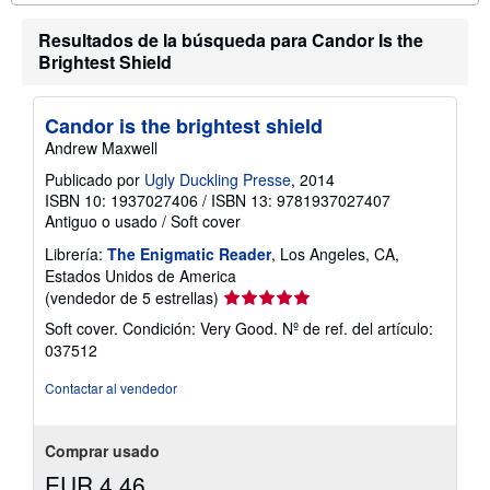
m
a
Resultados de la búsqueda para Candor Is the
c
Brightest Shield
i
ó
n
s
Candor is the brightest shield
o
Andrew Maxwell
b
r
Publicado por
Ugly Duckling Presse
, 2014
e
l
ISBN 10: 1937027406
/
ISBN 13: 9781937027407
a
Antiguo o usado
/
Soft cover
s
t
Librería:
The Enigmatic Reader
, Los Angeles, CA,
a
Estados Unidos de America
r
i
Calificación
(vendedor de 5 estrellas)
f
del
Soft cover. Condición: Very Good.
Nº de ref. del artículo:
a
vendedor:
s
037512
d
5
e
de
Contactar al vendedor
e
5
n
v
estrellas
í
Comprar usado
o
EUR 4,46