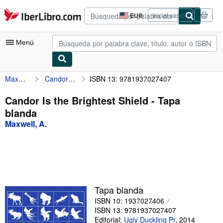
Pasar al contenido principal
IberLibro.com
EUR
Iniciar sesión
Preferencias
de
compra
Menú
del
sitio.
Maxwell, A.
Candor Is the Brightest Shield
ISBN 13: 9781937027407
Mi cuenta
Consultar mis pedidos
Candor Is the Brightest Shield - Tapa
blanda
Cerrar sesión
Maxwell, A.
Búsqueda avanzada
Colecciones
Libros antiguos
Arte y coleccionismo
Tapa blanda
ISBN 10: 1937027406
Vendedores
ISBN 13: 9781937027407
Comenzar a vender
Editorial:
Ugly Duckling Pr
,
2014