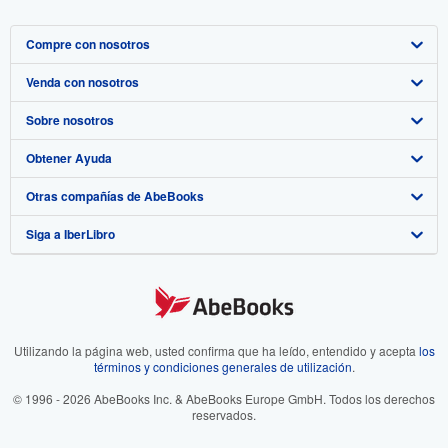
Compre con nosotros
Venda con nosotros
Búsqueda avanzada
Sobre nosotros
Colecciones
Comenzar a vender
Obtener Ayuda
Mi cuenta
Únase a nuestro programa de afiliados
Sobre IberLibro
Otras compañías de AbeBooks
Mis pedidos
Recomiende un vendedor
Medios
Preguntas frecuentes y guías
Siga a IberLibro
Ver carrito
Empleo
Atención al Cliente
AbeBooks.com
Política de Privacidad
AbeBooks.co.uk
Preferencias de cookies
AbeBooks.de
Aviso de cookies
AbeBooks.fr
Utilizando la página web, usted confirma que ha leído, entendido y acepta
los
términos y condiciones generales de utilización
.
Accesibilidad
AbeBooks.it
© 1996 - 2026 AbeBooks Inc. & AbeBooks Europe GmbH. Todos los derechos
reservados.
AbeBooks Aus/NZ