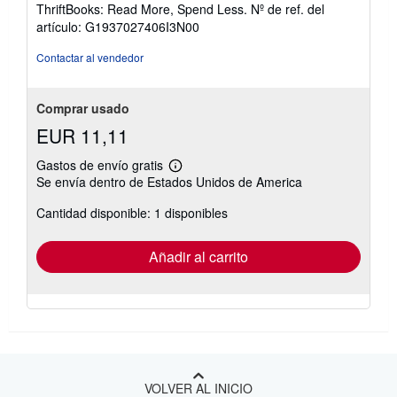
5
ThriftBooks: Read More, Spend Less.
Nº de ref. del
de
artículo: G1937027406I3N00
5
estrellas
Contactar al vendedor
Comprar usado
EUR 11,11
Gastos de envío gratis
Más
Se envía dentro de Estados Unidos de America
información
sobre
Cantidad disponible: 1 disponibles
las
tarifas
de
envío
Añadir al carrito
VOLVER AL INICIO