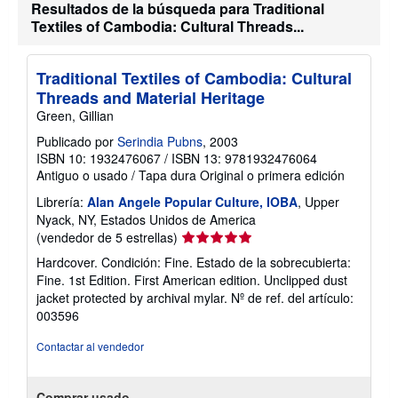
Resultados de la búsqueda para Traditional
Textiles of Cambodia: Cultural Threads...
Traditional Textiles of Cambodia: Cultural
Threads and Material Heritage
Green, Gillian
Publicado por
Serindia Pubns
, 2003
ISBN 10: 1932476067
/
ISBN 13: 9781932476064
Antiguo o usado
/
Tapa dura
Original o primera edición
Librería:
Alan Angele Popular Culture, IOBA
, Upper
Nyack, NY, Estados Unidos de America
Calificación
(vendedor de 5 estrellas)
del
Hardcover. Condición: Fine. Estado de la sobrecubierta:
vendedor:
Fine. 1st Edition. First American edition. Unclipped dust
5
jacket protected by archival mylar.
Nº de ref. del artículo:
de
003596
5
estrellas
Contactar al vendedor
Comprar usado