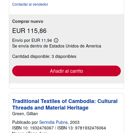
de
Contactar al vendedor
5
estrellas
Comprar nuevo
EUR 115,86
Envío por EUR 11,94
Más
Se envía dentro de Estados Unidos de America
información
sobre
Cantidad disponible: 3 disponibles
las
tarifas
de
envío
Añadir al carrito
Traditional Textiles of Cambodia: Cultural
Threads and Material Heritage
Green, Gillian
Publicado por
Serindia Pubns
, 2003
ISBN 10: 1932476067
/
ISBN 13: 9781932476064