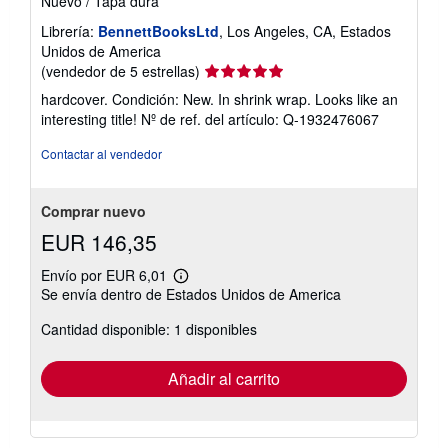
Nuevo
/
Tapa dura
Librería:
BennettBooksLtd
, Los Angeles, CA, Estados
Unidos de America
Calificación
(vendedor de 5 estrellas)
del
hardcover. Condición: New. In shrink wrap. Looks like an
vendedor:
interesting title!
Nº de ref. del artículo: Q-1932476067
5
de
Contactar al vendedor
5
estrellas
Comprar nuevo
EUR 146,35
Envío por EUR 6,01
Más
Se envía dentro de Estados Unidos de America
información
sobre
Cantidad disponible: 1 disponibles
las
tarifas
de
envío
Añadir al carrito