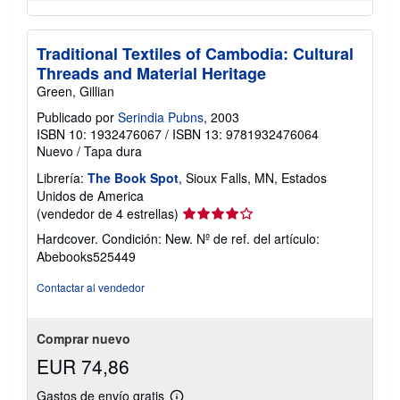
Traditional Textiles of Cambodia: Cultural
Threads and Material Heritage
Green, Gillian
Publicado por
Serindia Pubns
, 2003
ISBN 10: 1932476067
/
ISBN 13: 9781932476064
Nuevo
/
Tapa dura
Librería:
The Book Spot
, Sioux Falls, MN, Estados
Unidos de America
Calificación
(vendedor de 4 estrellas)
del
Hardcover. Condición: New.
Nº de ref. del artículo:
vendedor:
Abebooks525449
4
de
Contactar al vendedor
5
estrellas
Comprar nuevo
EUR 74,86
Gastos de envío gratis