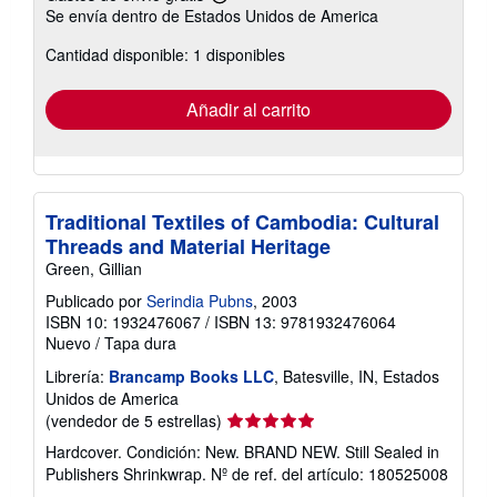
Más
Se envía dentro de Estados Unidos de America
información
sobre
Cantidad disponible: 1 disponibles
las
tarifas
de
envío
Añadir al carrito
Traditional Textiles of Cambodia: Cultural
Threads and Material Heritage
Green, Gillian
Publicado por
Serindia Pubns
, 2003
ISBN 10: 1932476067
/
ISBN 13: 9781932476064
Nuevo
/
Tapa dura
Librería:
Brancamp Books LLC
, Batesville, IN, Estados
Unidos de America
Calificación
(vendedor de 5 estrellas)
del
Hardcover. Condición: New. BRAND NEW. Still Sealed in
vendedor:
Publishers Shrinkwrap.
Nº de ref. del artículo: 180525008
5