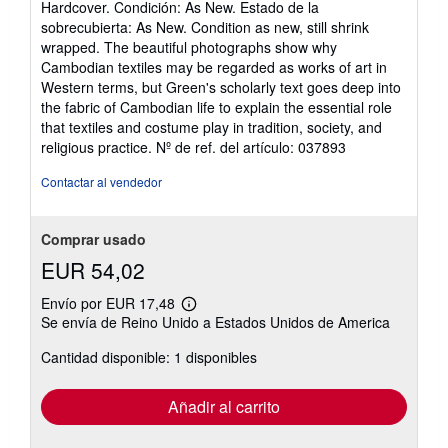
Hardcover. Condición: As New. Estado de la
vendedor:
sobrecubierta: As New. Condition as new, still shrink
5
wrapped. The beautiful photographs show why
de
Cambodian textiles may be regarded as works of art in
5
Western terms, but Green's scholarly text goes deep into
estrellas
the fabric of Cambodian life to explain the essential role
that textiles and costume play in tradition, society, and
religious practice.
Nº de ref. del artículo: 037893
Contactar al vendedor
Comprar usado
EUR 54,02
Envío por EUR 17,48
Más
Se envía de Reino Unido a Estados Unidos de America
información
sobre
Cantidad disponible: 1 disponibles
las
tarifas
de
envío
Añadir al carrito