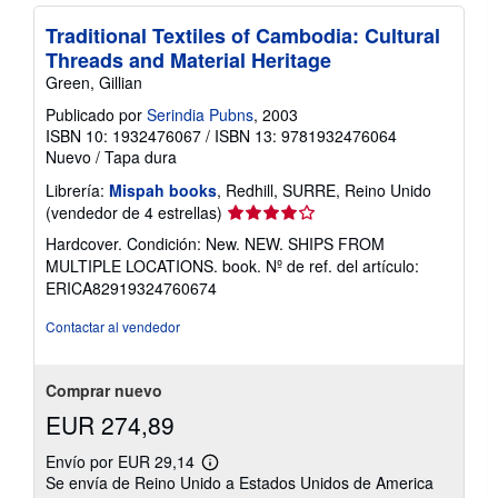
Traditional Textiles of Cambodia: Cultural
Threads and Material Heritage
Green, Gillian
Publicado por
Serindia Pubns
, 2003
ISBN 10: 1932476067
/
ISBN 13: 9781932476064
Nuevo
/
Tapa dura
Librería:
Mispah books
, Redhill, SURRE, Reino Unido
Calificación
(vendedor de 4 estrellas)
del
Hardcover. Condición: New. NEW. SHIPS FROM
vendedor:
MULTIPLE LOCATIONS. book.
Nº de ref. del artículo:
4
ERICA82919324760674
de
5
Contactar al vendedor
estrellas
Comprar nuevo
EUR 274,89
Envío por EUR 29,14
Más
Se envía de Reino Unido a Estados Unidos de America
información