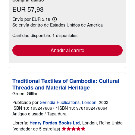
EUR 57,93
Envío por EUR 5,18
Más
Se envía dentro de Estados Unidos de America
información
sobre
Cantidad disponible: 1 disponibles
las
tarifas
de
envío
Añadir al carrito
Traditional Textiles of Cambodia: Cultural
Threads and Material Heritage
Green, Gillian
Publicado por
Serindia Publications, London
, 2003
ISBN 10: 1932476067
/
ISBN 13: 9781932476064
Antiguo o usado
/
Tapa dura
Librería:
Henry Pordes Books Ltd
, London, Reino Unido
Calificación
(vendedor de 5 estrellas)
del