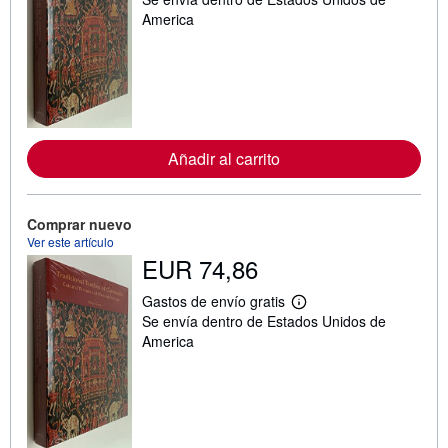
á
s
America
i
n
f
o
r
m
a
c
i
Añadir al carrito
ó
n
s
o
Comprar nuevo
b
Ver este artículo
r
e
EUR 74,86
l
a
Gastos de envío gratis
s
M
t
Se envía dentro de Estados Unidos de
á
a
s
America
r
i
i
n
f
f
a
o
s
r
d
m
e
a