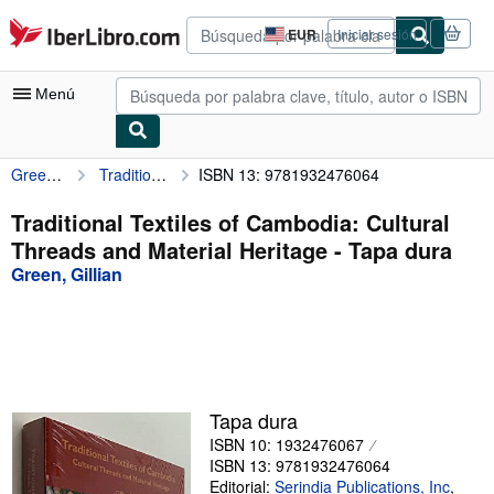
Pasar al contenido principal
IberLibro.com
EUR
Iniciar sesión
Preferencias
de
compra
Menú
del
sitio.
Green, Gillian
Traditional Textiles of Cambodia: Cultural Threads and Material Heritage
ISBN 13: 9781932476064
Mi cuenta
Consultar mis pedidos
Traditional Textiles of Cambodia: Cultural
Threads and Material Heritage - Tapa dura
Búsqueda avanzada
Green, Gillian
Colecciones
Libros antiguos
Arte y coleccionismo
Vendedores
Tapa dura
ISBN 10: 1932476067
Comenzar a vender
ISBN 13: 9781932476064
Ayuda
Editorial:
Serindia Publications, Inc
,