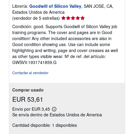
Librería:
Goodwill of Silicon Valley
, SAN JOSE, CA,
Estados Unidos de America
Calificación
(vendedor de 5 estrellas)
del
Condición: good. Supports Goodwill of Silicon Valley job
vendedor:
training programs. The cover and pages are in Good
5
condition! Any other included accessories are also in
de
Good condition showing use. Use can include some
5
highlighting and writing, page and cover creases as well
estrellas
as other types visible wear.
Nº de ref. del artículo:
GWSVV.1931741859.G
Contactar al vendedor
Comprar usado
EUR 53,61
Envío por EUR 3,45
Más
Se envía dentro de Estados Unidos de America
información
sobre
Cantidad disponible: 1 disponibles
las
tarifas
de