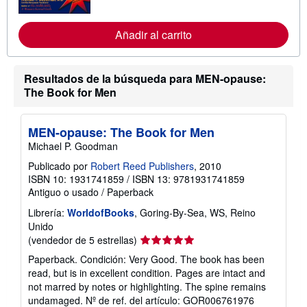
o
r
m
Añadir al carrito
a
c
i
ó
n
Resultados de la búsqueda para MEN-opause:
s
The Book for Men
o
b
r
e
MEN-opause: The Book for Men
l
Michael P. Goodman
a
s
Publicado por
Robert Reed Publishers
, 2010
t
ISBN 10: 1931741859
/
ISBN 13: 9781931741859
a
r
Antiguo o usado
/
Paperback
i
f
Librería:
WorldofBooks
, Goring-By-Sea, WS, Reino
a
Unido
s
Calificación
(vendedor de 5 estrellas)
d
e
del
Paperback. Condición: Very Good. The book has been
e
vendedor:
n
read, but is in excellent condition. Pages are intact and
5
v
not marred by notes or highlighting. The spine remains
í
de
undamaged.
Nº de ref. del artículo: GOR006761976
o