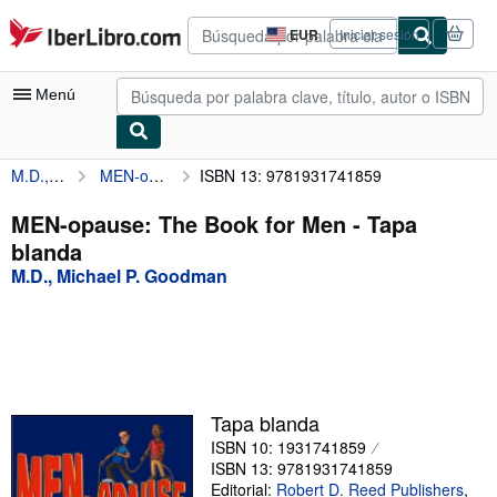
Pasar al contenido principal
IberLibro.com
EUR
Iniciar sesión
Preferencias
de
compra
Menú
del
sitio.
M.D., Michael P. Goodman
MEN-opause: The Book for Men
ISBN 13: 9781931741859
Mi cuenta
Consultar mis pedidos
MEN-opause: The Book for Men - Tapa
blanda
Búsqueda avanzada
M.D., Michael P. Goodman
Colecciones
Libros antiguos
Arte y coleccionismo
Vendedores
Tapa blanda
ISBN 10: 1931741859
Comenzar a vender
ISBN 13: 9781931741859
Ayuda
Editorial:
Robert D. Reed Publishers
,