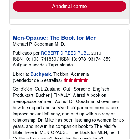
envío
Añadir al carrito
Men-Opause: The Book for Men
Michael P. Goodman M. D.
Publicado por
ROBERT D REED PUBL
, 2010
ISBN 10: 1931741859
/
ISBN 13: 9781931741859
Antiguo o usado
/
Tapa blanda
Librería:
Buchpark
, Trebbin, Alemania
Calificación
(vendedor de 5 estrellas)
del
Condición: Gut. Zustand: Gut | Sprache: Englisch |
vendedor:
Produktart: Bücher | FINALLY! A first! A book on
5
menopause for men! Author Dr. Goodman shows men
de
how to support and survive their partners menopause,
5
improve sexual intimacy, and end up with a stronger
estrellas
relationship. Dr. Mike has been listening to women for 35
years, and now in his companion book to The Midlife
Bible, here in MEN-OPAUSE: The Book for MEN, he: 1.
Outlines the issues2. Explains the physiology3.