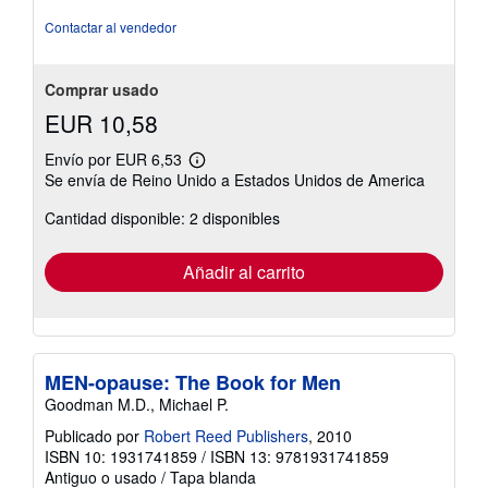
5
estrellas
Contactar al vendedor
Comprar usado
EUR 10,58
Envío por EUR 6,53
Más
Se envía de Reino Unido a Estados Unidos de America
información
sobre
Cantidad disponible: 2 disponibles
las
tarifas
de
envío
Añadir al carrito
MEN-opause: The Book for Men
Goodman M.D., Michael P.
Publicado por
Robert Reed Publishers
, 2010
ISBN 10: 1931741859
/
ISBN 13: 9781931741859
Antiguo o usado
/
Tapa blanda