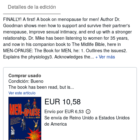
Detalles de la edición
Sinopsis
FINALLY! A first! A book on menopause for men! Author Dr.
Goodman shows men how to support and survive their partner's
menopause, improve sexual intimacy, and end up with a stronger
relationship. Dr. Mike has been listening to women for 35 years,
and now in his companion book to The Midlife Bible, here in
MEN-OPAUSE: The Book for MEN, he: 1. Outlines the issues2.
Explains the physiology3. Acknowledges the...
Ver más
Comprar usado
Condición: Bueno
The book has been read, but is...
Ver este artículo
EUR 10,58
Envío por EUR 6,53
M
Se envía de Reino Unido a Estados Unidos
á
s
de America
i
n
f