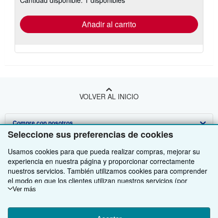
Cantidad disponible: 1 disponibles
tarifas
de
envío
Añadir al carrito
VOLVER AL INICIO
Compre con nosotros
Seleccione sus preferencias de cookies
Venda con nosotros
Búsqueda avanzada
Usamos cookies para que pueda realizar compras, mejorar su
Sobre nosotros
Colecciones
Comenzar a vender
experiencia en nuestra página y proporcionar correctamente
nuestros servicios. También utilizamos cookies para comprender
Obtener Ayuda
Mi cuenta
Únase a nuestro programa de afiliados
Sobre IberLibro
el modo en que los clientes utilizan nuestros servicios (por
ejemplo, midiendo las visitas al sitio) y así poder realizar mejoras.
Ver más
Otras compañías de AbeBooks
Mis pedidos
Recomiende un vendedor
Medios
Preguntas frecuentes y guías
Si está de acuerdo, también utilizaremos cookies de terceros
para mostrar contenido relevante en los anuncios y medir el
Siga a IberLibro
Ver carrito
Empleo
Atención al Cliente
AbeBooks.com