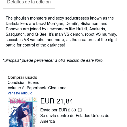
Detalles de la edición
Sinopsis
The ghoulish monsters and sexy seductresses known as the
Darkstalkers are back! Morrigan, Demitri, Bishamon, and
Donovan are joined by newcomers like Huitzil, Anakaris,
Sasquatch, and Q-Bee. It’s man VS demon, robot VS mummy,
succubus VS vampire, and more, as the creatures of the night
battle for control of the darkness!
"Sinopsis" puede pertenecer a otra edición de este libro.
Comprar usado
Condición: Bueno
Volume 2. Paperback. Clean and...
Ver este artículo
EUR 21,84
Envío por EUR 2,60
M
Se envía dentro de Estados Unidos de
á
s
America
i