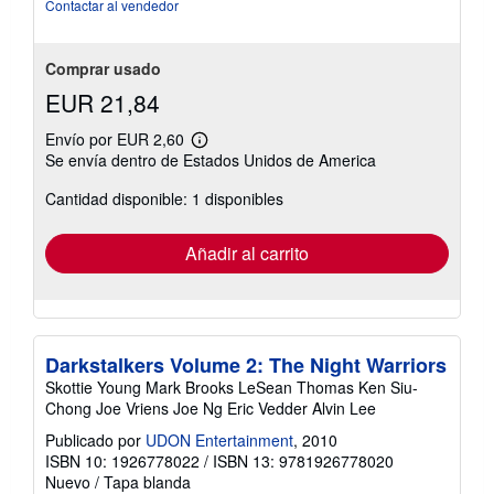
5
Contactar al vendedor
estrellas
Comprar usado
EUR 21,84
Envío por EUR 2,60
Más
Se envía dentro de Estados Unidos de America
información
sobre
Cantidad disponible: 1 disponibles
las
tarifas
de
envío
Añadir al carrito
Darkstalkers Volume 2: The Night Warriors
Skottie Young Mark Brooks LeSean Thomas Ken Siu-
Chong Joe Vriens Joe Ng Eric Vedder Alvin Lee
Publicado por
UDON Entertainment
, 2010
ISBN 10: 1926778022
/
ISBN 13: 9781926778020
Nuevo
/
Tapa blanda