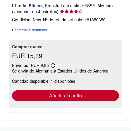
Librería:
Biblios
, Frankfurt am main, HESSE, Alemania
Calificación
(vendedor de 4 estrellas)
del
Condición: New.
Nº de ref. del artículo: 181350656
vendedor:
4
Contactar al vendedor
de
5
estrellas
Comprar nuevo
EUR 15,39
Envío por EUR 9,95
Más
Se envía de Alemania a Estados Unidos de America
información
sobre
Cantidad disponible: 1 disponibles
las
tarifas
de
envío
Añadir al carrito