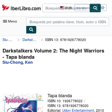
Pasar al contenido principal
IberLibro.com
EUR
Iniciar sesión
Preferencias
de
compra
Menú
del
sitio.
Siu-Chong, Ken
Darkstalkers Volume 2: The Night Warriors
ISBN 13: 9781926778020
Mi cuenta
Consultar mis pedidos
Darkstalkers Volume 2: The Night Warriors
- Tapa blanda
Búsqueda avanzada
Siu-Chong, Ken
Colecciones
Libros antiguos
Arte y coleccionismo
Vendedores
Tapa blanda
ISBN 10: 1926778022
Comenzar a vender
ISBN 13: 9781926778020
Ayuda
Editorial:
Udon Entertainment
,
2010