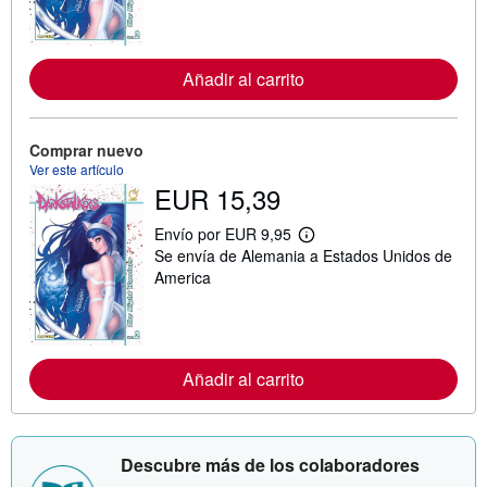
n
f
o
r
m
Añadir al carrito
a
c
i
ó
Comprar nuevo
n
Ver este artículo
s
o
EUR 15,39
b
r
Envío por EUR 9,95
e
M
l
Se envía de Alemania a Estados Unidos de
á
a
s
America
s
i
t
n
a
f
r
o
i
r
f
m
Añadir al carrito
a
a
s
c
d
i
e
ó
e
n
Descubre más de los colaboradores
n
s
v
o