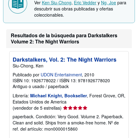
Ver
Ken Siu-Chong
,
Eric Vedder
y
Ng, Joe
para
í
b
o
descubrir sus obras publicadas y ofertas
r
e
coleccionables.
l
a
s
t
Resultados de la búsqueda para Darkstalkers
a
Volume 2: The Night Warriors
r
i
f
a
Darkstalkers, Vol. 2: The Night Warriors
s
d
Siu-Chong, Ken
e
e
Publicado por
UDON Entertainment
, 2010
n
ISBN 10: 1926778022
/
ISBN 13: 9781926778020
v
Antiguo o usado
/
paperback
í
o
Librería:
Michael Knight, Bookseller
, Forest Grove, OR,
Estados Unidos de America
Calificación
(vendedor de 5 estrellas)
del
paperback. Condición: Very Good. Volume 2. Paperback.
vendedor:
Clean and solid. Ships from a smoke-free home.
Nº de
5
ref. del artículo: mon0000015860
de