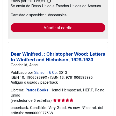
Envío por EUR 23,31
Más
Se envía de Reino Unido a Estados Unidos de America
información
sobre
Cantidad disponible: 1 disponibles
las
tarifas
de
envío
Añadir al carrito
Dear Winifred .: Christopher Wood: Letters
to Winifred and Nicholson, 1926-1930
Goodchild, Anne
Publicado por
Sansom & Co
, 2013
ISBN 10: 190659399X
/
ISBN 13: 9781906593995
Antiguo o usado
/
paperback
Librería:
Parrot Books
, Hemel Hempstead, HERT, Reino
Unido
Calificación
(vendedor de 5 estrellas)
del
paperback. Condición: Very Good. As new.
Nº de ref. del
vendedor:
artículo: mon0000077568
5