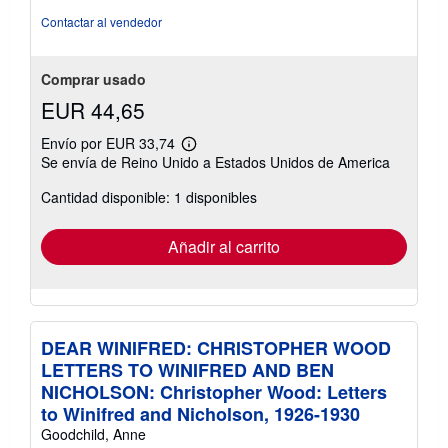
de
Contactar al vendedor
5
estrellas
Comprar usado
EUR 44,65
Envío por EUR 33,74
Más
Se envía de Reino Unido a Estados Unidos de America
información
sobre
Cantidad disponible: 1 disponibles
las
tarifas
de
envío
Añadir al carrito
DEAR WINIFRED: CHRISTOPHER WOOD
LETTERS TO WINIFRED AND BEN
NICHOLSON: Christopher Wood: Letters
to Winifred and Nicholson, 1926-1930
Goodchild, Anne