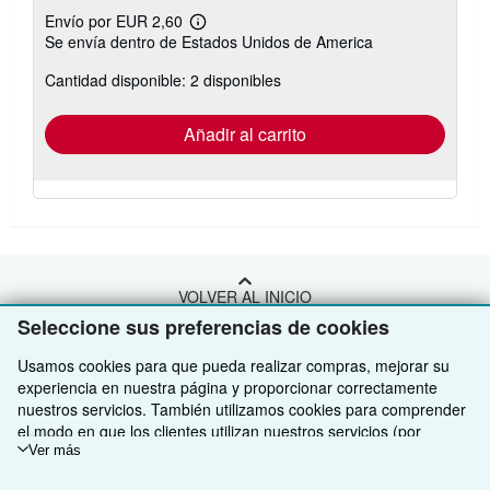
Envío por EUR 2,60
Más
Se envía dentro de Estados Unidos de America
información
sobre
Cantidad disponible: 2 disponibles
las
tarifas
de
envío
Añadir al carrito
VOLVER AL INICIO
Seleccione sus preferencias de cookies
Compre con nosotros
Usamos cookies para que pueda realizar compras, mejorar su
experiencia en nuestra página y proporcionar correctamente
Venda con nosotros
Búsqueda avanzada
nuestros servicios. También utilizamos cookies para comprender
el modo en que los clientes utilizan nuestros servicios (por
Sobre nosotros
Colecciones
Comenzar a vender
ejemplo, midiendo las visitas al sitio) y así poder realizar mejoras.
Ver más
Si está de acuerdo, también utilizaremos cookies de terceros
Obtener Ayuda
Mi cuenta
Únase a nuestro programa de afiliados
Sobre IberLibro