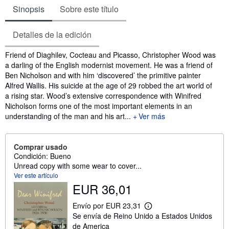
Sinopsis
Sobre este título
Detalles de la edición
Sinopsis
Friend of Diaghilev, Cocteau and Picasso, Christopher Wood was
a darling of the English modernist movement. He was a friend of
Ben Nicholson and with him ‘discovered’ the primitive painter
Alfred Wallis. His suicide at the age of 29 robbed the art world of
a rising star. Wood’s extensive correspondence with Winifred
Nicholson forms one of the most important elements in an
understanding of the man and his art...
Ver más
Comprar usado
Condición: Bueno
Unread copy with some wear to cover...
Ver este artículo
EUR 36,01
Envío por EUR 23,31
M
Se envía de Reino Unido a Estados Unidos
á
s
de America