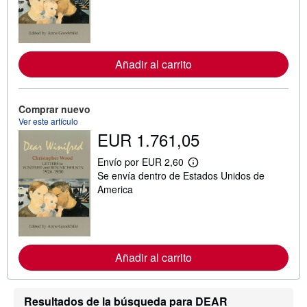
i
n
f
o
r
m
Añadir al carrito
a
c
i
ó
n
Comprar nuevo
s
Ver este artículo
o
EUR 1.761,05
b
r
e
Envío por EUR 2,60
M
l
Se envía dentro de Estados Unidos de
á
a
s
America
s
i
t
n
a
f
r
o
i
r
f
m
a
Añadir al carrito
a
s
c
d
i
e
ó
e
Resultados de la búsqueda para DEAR
n
n