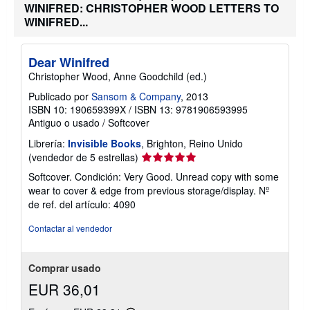
s
v
WINIFRED: CHRISTOPHER WOOD LETTERS TO
o
í
WINIFRED...
b
o
r
e
l
Dear Winifred
a
Christopher Wood, Anne Goodchild (ed.)
s
t
Publicado por
Sansom & Company
, 2013
a
r
ISBN 10: 190659399X
/
ISBN 13: 9781906593995
i
Antiguo o usado
/
Softcover
f
a
Librería:
Invisible Books
, Brighton, Reino Unido
s
Calificación
(vendedor de 5 estrellas)
d
del
e
Softcover. Condición: Very Good. Unread copy with some
e
vendedor:
wear to cover & edge from previous storage/display.
Nº
n
5
v
de ref. del artículo: 4090
de
í
o
5
Contactar al vendedor
estrellas
Comprar usado
EUR 36,01