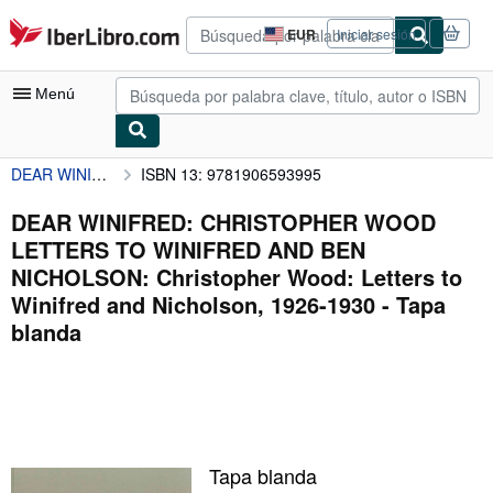
Pasar al contenido principal
IberLibro.com
EUR
Iniciar sesión
Preferencias
de
compra
Menú
del
sitio.
DEAR WINIFRED: CHRISTOPHER WOOD LETTERS TO WINIFRED AND BEN NICHOLSON: Christopher Wood: Letters to Winifred and Nicholson, 1926-1930
ISBN 13: 9781906593995
Mi cuenta
Consultar mis pedidos
DEAR WINIFRED: CHRISTOPHER WOOD
LETTERS TO WINIFRED AND BEN
Búsqueda avanzada
NICHOLSON: Christopher Wood: Letters to
Colecciones
Winifred and Nicholson, 1926-1930 - Tapa
blanda
Libros antiguos
Arte y coleccionismo
Vendedores
Comenzar a vender
Tapa blanda
Ayuda