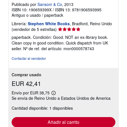
Publicado por
Sansom & Co
, 2013
ISBN 10: 190659399X
/
ISBN 13: 9781906593995
Antiguo o usado
/
paperback
Librería:
Stephen White Books
, Bradford, Reino Unido
Calificación
(vendedor de 5 estrellas)
del
paperback. Condición: Good. NOT an ex-library book.
vendedor:
Clean copy in good condition. Quick dispatch from UK
5
seller.
Nº de ref. del artículo: mon0000578743
de
5
Contactar al vendedor
estrellas
Comprar usado
EUR 42,41
Envío por EUR 38,75
Más
Se envía de Reino Unido a Estados Unidos de America
información
sobre
Cantidad disponible: 1 disponibles
las
tarifas
de
envío
Añadir al carrito