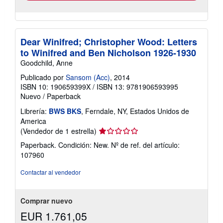
Dear Winifred; Christopher Wood: Letters
to Winifred and Ben Nicholson 1926-1930
Goodchild, Anne
Publicado por
Sansom (Acc)
, 2014
ISBN 10: 190659399X
/
ISBN 13: 9781906593995
Nuevo
/
Paperback
Librería:
BWS BKS
, Ferndale, NY, Estados Unidos de
America
Calificación
(Vendedor de 1 estrella)
del
Paperback. Condición: New.
Nº de ref. del artículo:
vendedor:
107960
1
de
Contactar al vendedor
5
estrellas
Comprar nuevo
EUR 1.761,05