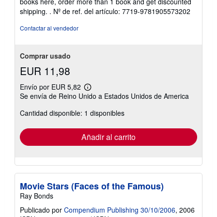
books here, order more than 1 book and get discounted
shipping. .
Nº de ref. del artículo: 7719-9781905573202
Contactar al vendedor
Comprar usado
EUR 11,98
Envío por EUR 5,82
Más
Se envía de Reino Unido a Estados Unidos de America
información
sobre
Cantidad disponible: 1 disponibles
las
tarifas
de
envío
Añadir al carrito
Movie Stars (Faces of the Famous)
Ray Bonds
Publicado por
Compendium Publishing 30/10/2006
, 2006