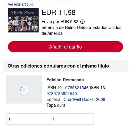
Ver este artículo
EUR 11,98
Envío por EUR 5,82
M
Se envía de Reino Unido a Estados Unidos
á
s
de America
i
n
f
Añadir al carrito
o
r
m
a
Otras ediciones populares con el mismo título
c
i
ó
Edición Destacada
n
s
ISBN 10:
0785821546
ISBN 13:
o
9780785821540
b
r
Editorial:
Chartwell Books, 2006
e
Tapa dura
l
a
s
t
a
r