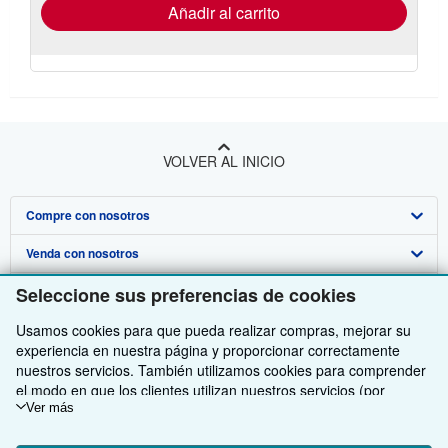
envío
Añadir al carrito
VOLVER AL INICIO
Compre con nosotros
Venda con nosotros
Búsqueda avanzada
Seleccione sus preferencias de cookies
Sobre nosotros
Colecciones
Comenzar a vender
Usamos cookies para que pueda realizar compras, mejorar su
Obtener Ayuda
Mi cuenta
Únase a nuestro programa de afiliados
Sobre IberLibro
experiencia en nuestra página y proporcionar correctamente
Otras compañías de AbeBooks
Mis pedidos
Recomiende un vendedor
Medios
Preguntas frecuentes y guías
nuestros servicios. También utilizamos cookies para comprender
el modo en que los clientes utilizan nuestros servicios (por
Siga a IberLibro
Ver carrito
Empleo
Atención al Cliente
AbeBooks.com
ejemplo, midiendo las visitas al sitio) y así poder realizar mejoras.
Ver más
Si está de acuerdo, también utilizaremos cookies de terceros
Política de Privacidad
AbeBooks.co.uk