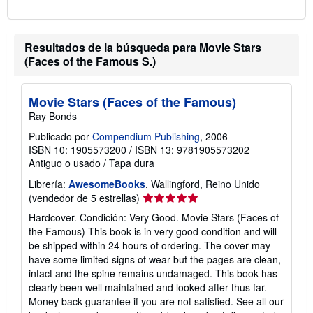
i
f
a
s
Resultados de la búsqueda para Movie Stars
d
e
(Faces of the Famous S.)
e
n
v
Movie Stars (Faces of the Famous)
í
o
Ray Bonds
Publicado por
Compendium Publishing
, 2006
ISBN 10: 1905573200
/
ISBN 13: 9781905573202
Antiguo o usado
/
Tapa dura
Librería:
AwesomeBooks
, Wallingford, Reino Unido
Calificación
(vendedor de 5 estrellas)
del
Hardcover. Condición: Very Good. Movie Stars (Faces of
vendedor:
the Famous) This book is in very good condition and will
5
be shipped within 24 hours of ordering. The cover may
de
have some limited signs of wear but the pages are clean,
5
intact and the spine remains undamaged. This book has
estrellas
clearly been well maintained and looked after thus far.
Money back guarantee if you are not satisfied. See all our