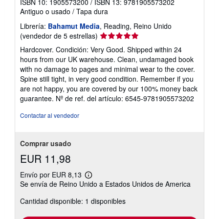
ISBN 10: 1905573200
/
ISBN 13: 9781905573202
Antiguo o usado
/
Tapa dura
Librería:
Bahamut Media
, Reading, Reino Unido
Calificación
(vendedor de 5 estrellas)
del
Hardcover. Condición: Very Good. Shipped within 24
vendedor:
hours from our UK warehouse. Clean, undamaged book
5
with no damage to pages and minimal wear to the cover.
de
Spine still tight, in very good condition. Remember if you
5
are not happy, you are covered by our 100% money back
estrellas
guarantee.
Nº de ref. del artículo: 6545-9781905573202
Contactar al vendedor
Comprar usado
EUR 11,98
Envío por EUR 8,13
Más
Se envía de Reino Unido a Estados Unidos de America
información
sobre
Cantidad disponible: 1 disponibles
las
tarifas
de