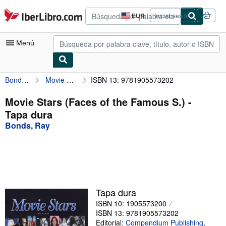
Pasar al contenido principal
IberLibro.com
EUR
Iniciar sesión
Preferencias
de
compra
Menú
del
sitio.
Bonds, Ray
Movie Stars (Faces of the Famous S.)
ISBN 13: 9781905573202
Mi cuenta
Consultar mis pedidos
Movie Stars (Faces of the Famous S.) -
Tapa dura
Búsqueda avanzada
Bonds, Ray
Colecciones
Libros antiguos
Arte y coleccionismo
Vendedores
Tapa dura
ISBN 10: 1905573200
Comenzar a vender
ISBN 13: 9781905573202
Ayuda
Editorial:
Compendium Publishing
,