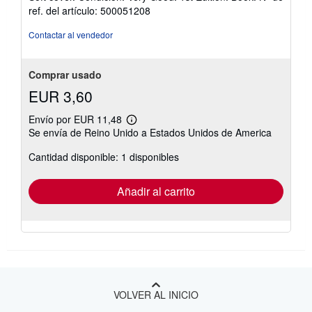
vendedor:
n
ref. del artículo: 500051208
3
v
í
de
Contactar al vendedor
o
5
estrellas
Comprar usado
EUR 3,60
Envío por EUR 11,48
Más
Se envía de Reino Unido a Estados Unidos de America
información
sobre
Cantidad disponible: 1 disponibles
las
tarifas
de
envío
Añadir al carrito
VOLVER AL INICIO