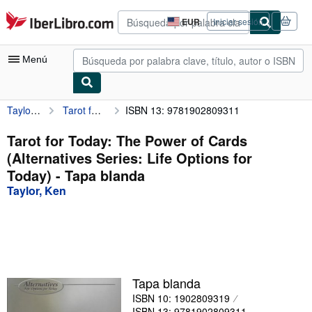
Pasar al contenido principal
IberLibro.com
EUR
Iniciar sesión
Preferencias
de
compra
Menú
del
sitio.
Taylor, Ken
Tarot for Today: The Power of Cards (Alternatives Series: Life Options for Today)
ISBN 13: 9781902809311
Mi cuenta
Consultar mis pedidos
Tarot for Today: The Power of Cards
(Alternatives Series: Life Options for
Búsqueda avanzada
Today) - Tapa blanda
Colecciones
Taylor, Ken
Libros antiguos
Arte y coleccionismo
Vendedores
Tapa blanda
Comenzar a vender
ISBN 10: 1902809319
Ayuda
ISBN 13: 9781902809311