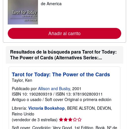
s
de America
i
n
f
o
r
m
Añadir al carrito
a
c
i
ó
n
Resultados de la búsqueda para Tarot for Today:
s
The Power of Cards (Alternatives Series:...
o
b
r
e
Tarot for Today: The Power of the Cards
l
Taylor, Ken
a
s
Publicado por
Allison and Busby
, 2001
t
ISBN 10: 1902809319
/
ISBN 13: 9781902809311
a
r
Antiguo o usado
/
Soft cover
Original o primera edición
i
f
Librería:
Victoria Bookshop
, BERE ALSTON, DEVON,
a
Reino Unido
s
Calificación
(vendedor de 3 estrellas)
d
e
del
Soft cover. Condición: Very Good. 1st Edition. Book.
Nº de
e