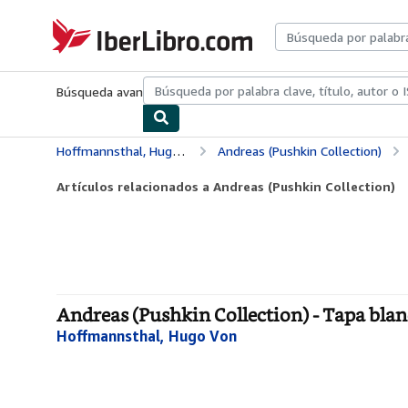
Pasar al contenido principal
IberLibro.com
Búsqueda avanzada
Colecciones
Libros antiguos
Arte y colecc
Hoffmannsthal, Hugo Von
Andreas (Pushkin Collection)
Artículos relacionados a Andreas (Pushkin Collection)
Andreas (Pushkin Collection) - Tapa bla
Hoffmannsthal, Hugo Von