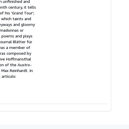
an unfinished and
th century, it tells
f his 'Grand Tour';
 which taints and
lleyways and gloomy
r madonnas or
f poems and plays
ournal Blätter für
, was a member of
peras composed by
tive Hoffmansthal
on of the Austro-
 Max Reinhardt. In
 artículo: