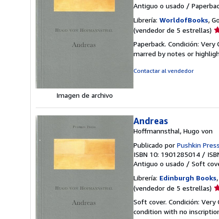
Antiguo o usado
/
Paperba
Librería:
WorldofBooks
, G
Ca
(vendedor de 5 estrellas)
d
Paperback. Condición: Very 
v
marred by notes or highli
5
d
Contactar al vendedor
5
e
Imagen de archivo
Andreas
Hoffmannsthal, Hugo von
Publicado por
Pushkin Pres
ISBN 10: 1901285014
/
ISB
Antiguo o usado
/
Soft cov
Librería:
Edinburgh Books
Ca
(vendedor de 5 estrellas)
d
Soft cover. Condición: Very
v
condition with no inscripti
5