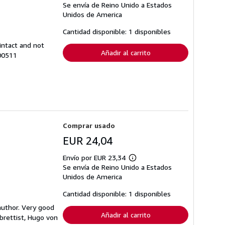
Se envía de Reino Unido a Estados
información
sobre
Unidos de America
las
tarifas
Cantidad disponible: 1 disponibles
de
envío
intact and not
Añadir al carrito
100511
Comprar usado
EUR 24,04
Envío por EUR 23,34
Más
Se envía de Reino Unido a Estados
información
sobre
Unidos de America
las
tarifas
Cantidad disponible: 1 disponibles
de
envío
author. Very good
Añadir al carrito
ibrettist, Hugo von