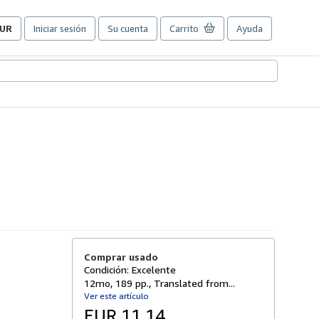
UR
Iniciar sesión
Su cuenta
Carrito
Ayuda
referencias
e
ompra
el
itio.
Comprar usado
Condición: Excelente
12mo, 189 pp., Translated from...
Ver este artículo
EUR 11,14