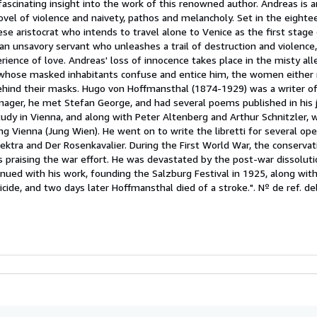
ascinating insight into the work of this renowned author. Andreas is 
e
l of violence and naivety, pathos and melancholy. Set in the eighteen
se aristocrat who intends to travel alone to Venice as the first stage o
strellas
 an unsavory servant who unleashes a trail of destruction and violence,
erience of love. Andreas' loss of innocence takes place in the misty a
, whose masked inhabitants confuse and entice him, the women eithe
ehind their masks. Hugo von Hoffmansthal (1874-1929) was a writer o
nager, he met Stefan George, and had several poems published in his j
tudy in Vienna, and along with Peter Altenberg and Arthur Schnitzler
g Vienna (Jung Wien). He went on to write the libretti for several o
Elektra and Der Rosenkavalier. During the First World War, the conserva
s praising the war effort. He was devastated by the post-war dissoluti
nued with his work, founding the Salzburg Festival in 1925, along with
cide, and two days later Hoffmansthal died of a stroke.".
Nº de ref. del