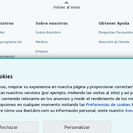
Volver al inicio
sotros
Sobre nosotros
Obtener Ayuda
der
Sobre IberLibro
Preguntas frecuentes
 programa de
Medios
Atención al Cliente
Empleo
vendedor
Política de Privacidad
Preferencias de cookies
okies
Aviso de cookies
as, mejorar su experiencia en nuestra página y proporcionar correcta
Accesibilidad
n nuestros servicios (por ejemplo, midiendo las visitas al sitio) y así 
 contenido relevante en los anuncios y medir el rendimiento de los mi
opciones en cualquier momento visitando las
Preferencias de cookies
e cómo usa IberLibro.com su información personal, visite nuestro
Avis
Personalizar
Rechazar