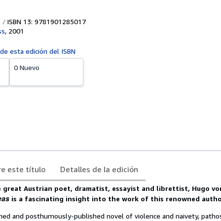
ISBN 13: 9781901285017
ss
,
2001
 de esta edición del ISBN
0 Nuevo
e este título
Detalles de la edición
 great Austrian poet, dramatist, essayist and librettist, Hugo vo
eas
is a fascinating insight into the work of this renowned autho
shed and posthumously-published novel of violence and naivety, patho