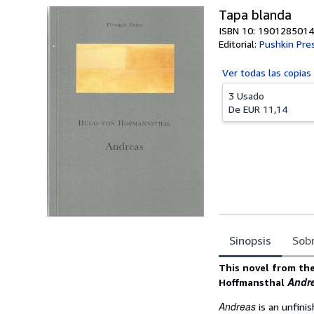
Tapa blanda
ISBN 10: 1901285014
Editorial:
Pushkin Pre
Ver todas las
copias
3 Usado
De
EUR 11,14
Sinopsis
Sobr
Sinopsis
This novel from the
Andr
Hoffmansthal
Andreas
is an unfini