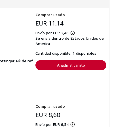
Comprar usado
EUR 11,14
Envío por EUR 3,46
Más
Se envía dentro de Estados Unidos de
información
sobre
America
las
tarifas
Cantidad disponible: 1 disponibles
de
envío
ottinger.
Nº de ref.
Añadir al carrito
Comprar usado
EUR 8,60
Envío por EUR 6,54
Más