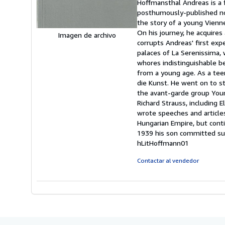
Hoffmansthal Andreas is a f
d
posthumously-published nove
5
the story of a young Vienne
e
On his journey, he acquires
Imagen de archivo
corrupts Andreas' first exp
palaces of La Serenissima
whores indistinguishable b
from a young age. As a tee
die Kunst. He went on to s
the avant-garde group Youn
Richard Strauss, including 
wrote speeches and article
Hungarian Empire, but conti
1939 his son committed sui
hLitHoffmann01
Contactar al vendedor