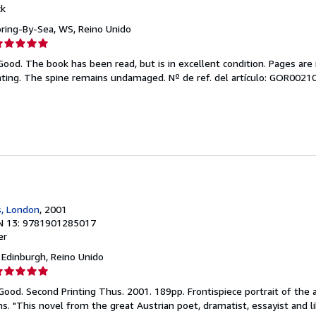
ck
oring-By-Sea, WS, Reino Unido
lificación
el
Good. The book has been read, but is in excellent condition. Pages are 
endedor:
ghting. The spine remains undamaged.
Nº de ref. del artículo: GOR002
e
strellas
s, London
, 2001
N 13: 9781901285017
er
, Edinburgh, Reino Unido
lificación
el
 Good. Second Printing Thus. 2001. 189pp. Frontispiece portrait of the 
endedor:
ons. "This novel from the great Austrian poet, dramatist, essayist and l