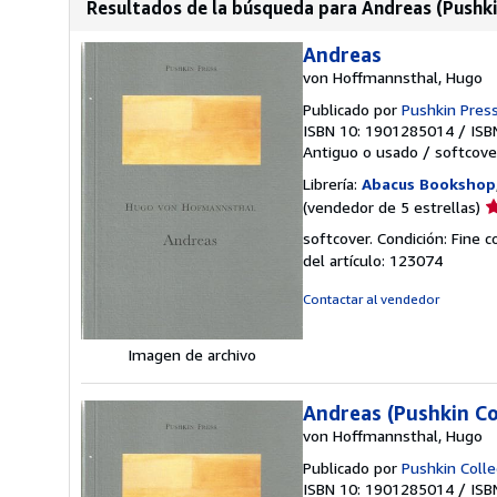
Resultados de la búsqueda para Andreas (Pushki
Andreas
von Hoffmannsthal, Hugo
Publicado por
Pushkin Pres
ISBN 10: 1901285014
/
ISB
Antiguo o usado
/
softcove
Librería:
Abacus Bookshop
Ca
(vendedor de 5 estrellas)
d
softcover. Condición: Fine 
v
del artículo: 123074
5
d
Contactar al vendedor
5
e
Imagen de archivo
Andreas (Pushkin Co
von Hoffmannsthal, Hugo
Publicado por
Pushkin Colle
ISBN 10: 1901285014
/
ISB