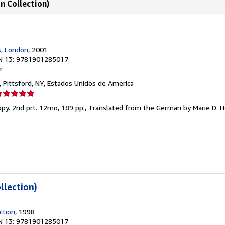
n Collection)
s, London
, 2001
N 13: 9781901285017
r
, Pittsford, NY, Estados Unidos de America
lificación
el
copy. 2nd prt. 12mo, 189 pp., Translated from the German by Marie D. H
endedor:
e
strellas
llection)
ction
, 1998
N 13: 9781901285017