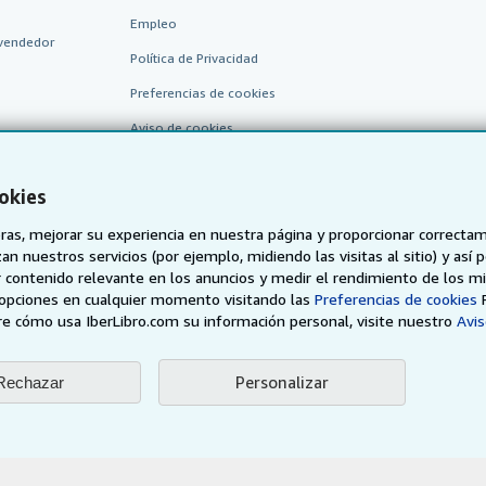
Empleo
vendedor
Política de Privacidad
Preferencias de cookies
Aviso de cookies
Accesibilidad
okies
as, mejorar su experiencia en nuestra página y proporcionar correcta
n nuestros servicios (por ejemplo, midiendo las visitas al sitio) y así 
 contenido relevante en los anuncios y medir el rendimiento de los mi
opciones en cualquier momento visitando las
Preferencias de cookies
e cómo usa IberLibro.com su información personal, visite nuestro
Avis
AbeBooks.de
AbeBooks.fr
AbeBooks.it
AbeBooks Aus/
Personalizar
Rechazar
BookFinder.com
Encuentre cualquier libro al mejor precio
eb, usted confirma que ha leído, entendido y acepta
los términos y condiciones g