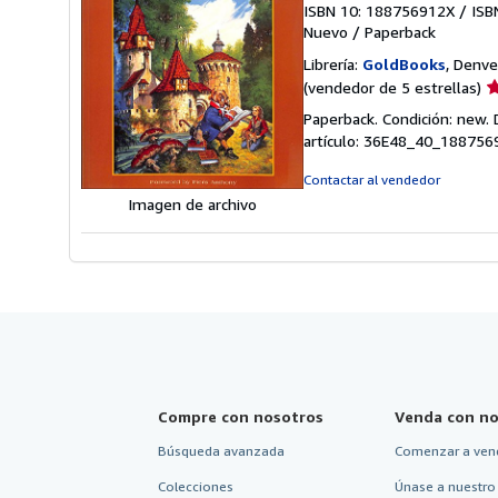
ISBN 10: 188756912X
/
ISB
Nuevo
/
Paperback
Librería:
GoldBooks
, Denve
Ca
(vendedor de 5 estrellas)
d
Paperback. Condición: new.
v
artículo: 36E48_40_188756
5
d
Contactar al vendedor
5
Imagen de archivo
e
Compre con nosotros
Venda con no
Búsqueda avanzada
Comenzar a ven
Colecciones
Únase a nuestro