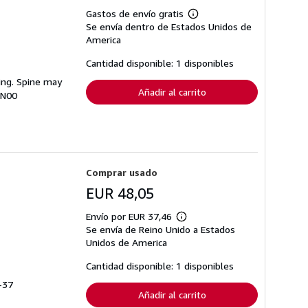
Gastos de envío gratis
Más
Se envía dentro de Estados Unidos de
información
sobre
America
las
tarifas
Cantidad disponible: 1 disponibles
de
envío
ting. Spine may
Añadir al carrito
3N00
Comprar usado
EUR 48,05
Envío por EUR 37,46
Más
Se envía de Reino Unido a Estados
información
sobre
Unidos de America
las
tarifas
Cantidad disponible: 1 disponibles
de
envío
9-37
Añadir al carrito