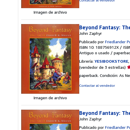
Contactar al vendedor
d
5
Imagen de archivo
e
Beyond Fantasy: The
John Zaphyr
Publicado por
Friedlander 
ISBN 10: 188756912X
/
ISB
Antiguo o usado
/
paperba
Librería:
YESIBOOKSTORE
Ca
(vendedor de 3 estrellas)
d
paperback. Condición: As Ne
v
3
Contactar al vendedor
d
5
Imagen de archivo
e
Beyond Fantasy: The
John Zaphyr
Publicado por
Friedlander 