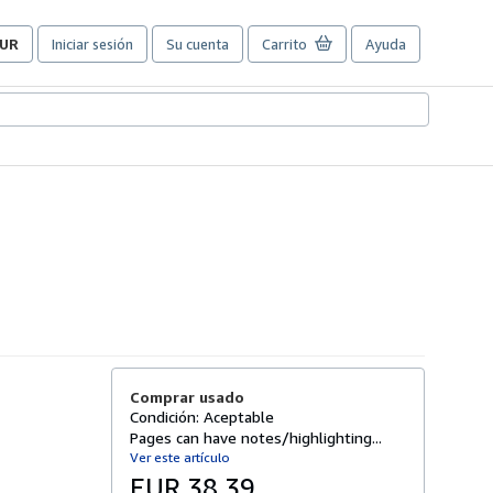
UR
Iniciar sesión
Su cuenta
Carrito
Ayuda
referencias
e
ompra
el
itio.
Comprar usado
Condición: Aceptable
Pages can have notes/highlighting...
Ver este artículo
EUR 38,39