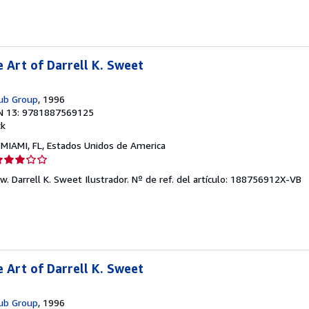
e
strellas
 Art of Darrell K. Sweet
Pub Group
, 1996
N 13: 9781887569125
ck
, MIAMI, FL, Estados Unidos de America
lificación
el
w. Darrell K. Sweet Ilustrador.
Nº de ref. del artículo: 188756912X-VB
endedor:
e
strellas
 Art of Darrell K. Sweet
Pub Group
, 1996