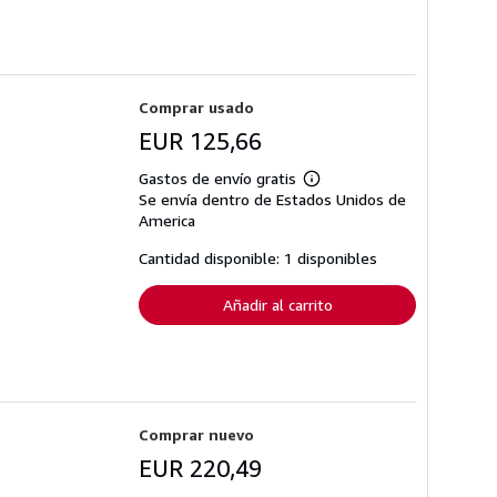
Comprar usado
EUR 125,66
Gastos de envío gratis
Más
Se envía dentro de Estados Unidos de
información
sobre
America
las
tarifas
Cantidad disponible: 1 disponibles
de
envío
Añadir al carrito
Comprar nuevo
EUR 220,49