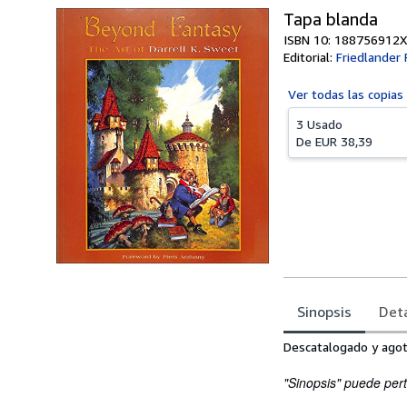
Tapa blanda
ISBN 10: 188756912X
Editorial:
Friedlander
Ver todas las
copias
3 Usado
De
EUR 38,39
Sinopsis
Deta
Sinopsis
Descatalogado y ago
"Sinopsis" puede pert