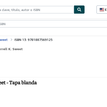
E
P
d
c
ionismo
Vendedores
Comenzar a vender
d
s
Sweet
ISBN 13: 9781887569125
rrell K. Sweet
eet - Tapa blanda