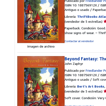
Publicado por
Friedlander 
ISBN 10: 188756912X
/
ISB
Antiguo o usado
/
Paperba
Librería:
ThriftBooks-Atla
Ca
(vendedor de 5 estrellas)
d
Paperback. Condición: Good.
v
show signs of wear. ~ Thri
5
d
Contactar al vendedor
5
Imagen de archivo
e
Beyond Fantasy: The
John Zaphyr
Publicado por
Friedlander 
ISBN 10: 188756912X
/
ISB
Antiguo o usado
/
Soft cov
Librería:
Bert's Art Books
,
Ca
(vendedor de 5 estrellas)
d
Soft cover. Condición: Very 
v
5