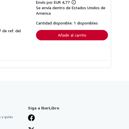
Envío por EUR 4,77
Más
Se envía dentro de Estados Unidos de
información
sobre
America
las
tarifas
Cantidad disponible: 1 disponibles
de
envío
º de ref. del
Añadir al carrito
Siga a IberLibro
 y guías