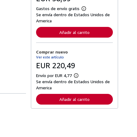
Gastos de envío gratis
M
Se envía dentro de Estados Unidos de
á
s
America
i
n
Añadir al carrito
f
o
r
m
Comprar nuevo
a
c
Ver este artículo
i
EUR 220,49
ó
n
s
Envío por EUR 4,77
M
o
Se envía dentro de Estados Unidos de
á
b
s
America
r
i
e
n
l
Añadir al carrito
f
a
o
s
r
t
m
a
a
r
c
i
i
f
ó
a