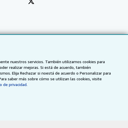
mente nuestros servicios. También utilizamos cookies para
poder realizar mejoras. Si está de acuerdo, también
smos. Elija Rechazar si noestá de acuerdo o Personalizar para
Para saber más sobre cómo se utilizan las cookies, visite
o de privacidad.
NZ
AbeBooks.ca
ZVAB.com
enerales de utilización
.