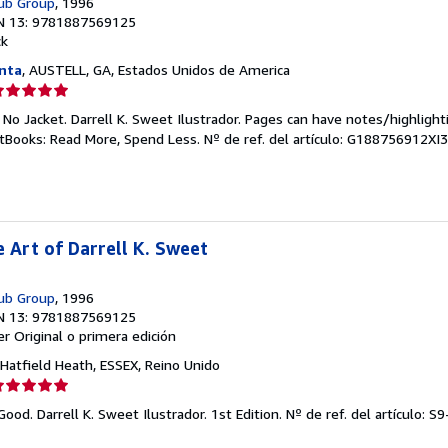
Pub Group
, 1996
N 13: 9781887569125
ck
nta
, AUSTELL, GA, Estados Unidos de America
lificación
el
 No Jacket. Darrell K. Sweet Ilustrador. Pages can have notes/highligh
endedor:
ftBooks: Read More, Spend Less.
Nº de ref. del artículo: G188756912XI
e
strellas
 Art of Darrell K. Sweet
Pub Group
, 1996
N 13: 9781887569125
er
Original o primera edición
 Hatfield Heath, ESSEX, Reino Unido
lificación
el
Good. Darrell K. Sweet Ilustrador. 1st Edition.
Nº de ref. del artículo: S
endedor: