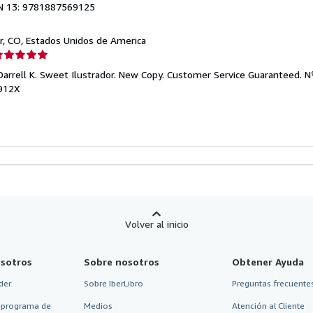
N 13: 9781887569125
r, CO, Estados Unidos de America
lificación
el
 Darrell K. Sweet Ilustrador. New Copy. Customer Service Guaranteed.
N
endedor:
912X
e
strellas
Volver al inicio
sotros
Sobre nosotros
Obtener Ayuda
der
Sobre IberLibro
Preguntas frecuentes
 programa de
Medios
Atención al Cliente