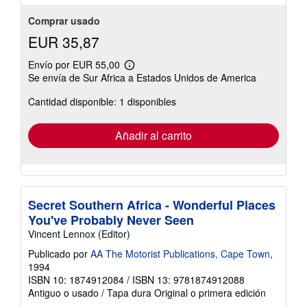
Comprar usado
EUR 35,87
Envío por EUR 55,00
Más
Se envía de Sur Africa a Estados Unidos de America
información
sobre
Cantidad disponible: 1 disponibles
las
tarifas
de
envío
Añadir al carrito
Secret Southern Africa - Wonderful Places
You've Probably Never Seen
Vincent Lennox (Editor)
Publicado por
AA The Motorist Publications, Cape Town
,
1994
ISBN 10: 1874912084
/
ISBN 13: 9781874912088
Antiguo o usado
/
Tapa dura
Original o primera edición