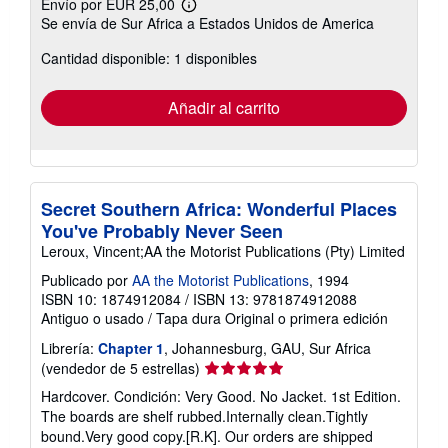
Envío por EUR 25,00
Más
Se envía de Sur Africa a Estados Unidos de America
información
sobre
Cantidad disponible: 1 disponibles
las
tarifas
de
envío
Añadir al carrito
Secret Southern Africa: Wonderful Places
You've Probably Never Seen
Leroux, Vincent;AA the Motorist Publications (Pty) Limited
Publicado por
AA the Motorist Publications
, 1994
ISBN 10: 1874912084
/
ISBN 13: 9781874912088
Antiguo o usado
/
Tapa dura
Original o primera edición
Librería:
Chapter 1
, Johannesburg, GAU, Sur Africa
Calificación
(vendedor de 5 estrellas)
del
Hardcover. Condición: Very Good. No Jacket. 1st Edition.
vendedor:
The boards are shelf rubbed.Internally clean.Tightly
5
bound.Very good copy.[R.K]. Our orders are shipped
de