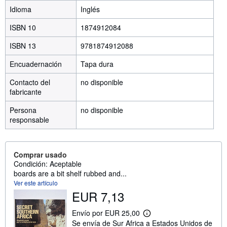
Idioma
Inglés
ISBN 10
1874912084
ISBN 13
9781874912088
Encuadernación
Tapa dura
Contacto del
no disponible
fabricante
Persona
no disponible
responsable
Comprar usado
Condición: Aceptable
boards are a bit shelf rubbed and...
Ver este artículo
EUR 7,13
Envío por EUR 25,00
M
Se envía de Sur Africa a Estados Unidos de
á