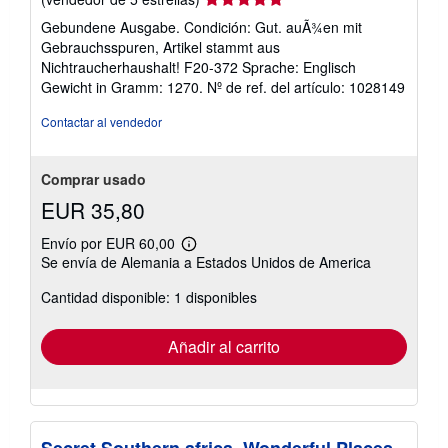
del
Gebundene Ausgabe. Condición: Gut. auÃ¾en mit
vendedor:
Gebrauchsspuren, Artikel stammt aus
5
Nichtraucherhaushalt! F20-372 Sprache: Englisch
de
Gewicht in Gramm: 1270.
Nº de ref. del artículo: 1028149
5
estrellas
Contactar al vendedor
Comprar usado
EUR 35,80
Envío por EUR 60,00
Más
Se envía de Alemania a Estados Unidos de America
información
sobre
Cantidad disponible: 1 disponibles
las
tarifas
de
envío
Añadir al carrito
Secret Southern africa. Wonderful Places