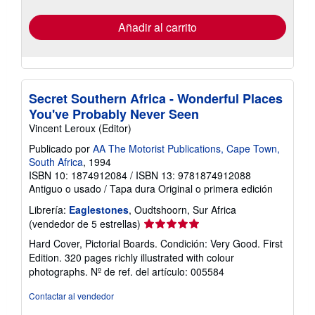
tarifas
de
envío
Añadir al carrito
Secret Southern Africa - Wonderful Places
You've Probably Never Seen
Vincent Leroux (Editor)
Publicado por
AA The Motorist Publications, Cape Town,
South Africa
, 1994
ISBN 10: 1874912084
/
ISBN 13: 9781874912088
Antiguo o usado
/
Tapa dura
Original o primera edición
Librería:
Eaglestones
, Oudtshoorn, Sur Africa
Calificación
(vendedor de 5 estrellas)
del
Hard Cover, Pictorial Boards. Condición: Very Good. First
vendedor:
Edition. 320 pages richly illustrated with colour
5
photographs.
Nº de ref. del artículo: 005584
de
5
Contactar al vendedor
estrellas