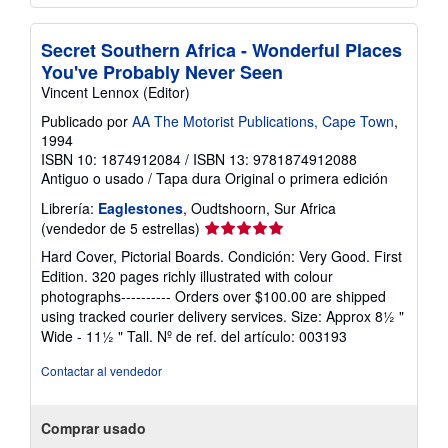
Secret Southern Africa - Wonderful Places
You've Probably Never Seen
Vincent Lennox (Editor)
Publicado por
AA The Motorist Publications, Cape Town
,
1994
ISBN 10: 1874912084
/
ISBN 13: 9781874912088
Antiguo o usado
/
Tapa dura
Original o primera edición
Librería:
Eaglestones
, Oudtshoorn, Sur Africa
Calificación
(vendedor de 5 estrellas)
del
Hard Cover, Pictorial Boards. Condición: Very Good. First
vendedor:
Edition. 320 pages richly illustrated with colour
5
photographs---------- Orders over $100.00 are shipped
de
using tracked courier delivery services. Size: Approx 8½ "
5
Wide - 11½ " Tall.
Nº de ref. del artículo: 003193
estrellas
Contactar al vendedor
Comprar usado