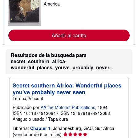
s
America
i
n
f
o
r
m
Añadir al carrito
a
c
i
ó
n
Resultados de la búsqueda para
s
secret_southern_africa-
o
wonderful_places_youve_probably_never...
b
r
e
l
Secret southern Africa: Wonderful places
a
you've probably never seen
s
t
Leroux, Vincent
a
r
Publicado por
AA the Motorist Publications
, 1994
i
ISBN 10: 1874912084
/
ISBN 13: 9781874912088
f
Antiguo o usado
/
Tapa dura
a
s
Librería:
Chapter 1
, Johannesburg, GAU, Sur Africa
d
e
Calificación
(vendedor de 5 estrellas)
e