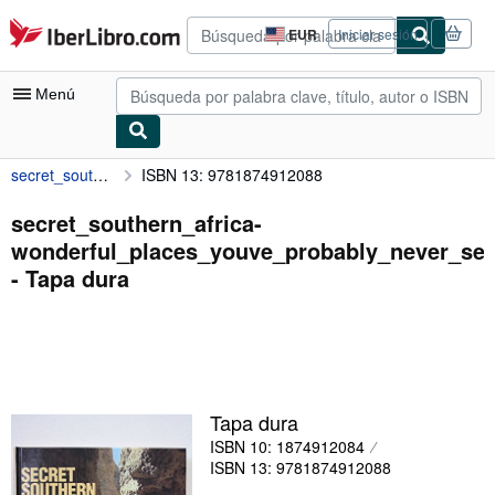
Pasar al contenido principal
IberLibro.com
EUR
Iniciar sesión
Preferencias
de
compra
Menú
del
sitio.
secret_southern_africa-wonderful_places_youve_probably_never_seen
ISBN 13: 9781874912088
Mi cuenta
Consultar mis pedidos
secret_southern_africa-
wonderful_places_youve_probably_never_se
Búsqueda avanzada
- Tapa dura
Colecciones
Libros antiguos
Arte y coleccionismo
Vendedores
Tapa dura
ISBN 10: 1874912084
Comenzar a vender
ISBN 13: 9781874912088
Ayuda