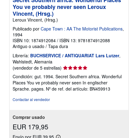
You ve probably never seen Leroux
Vincent, (Hrsg.)
Leroux Vincent, (Hrsg.)
Publicado por
Cape Town : AA The Motorist Publications
,
1994
ISBN 10: 1874912084
/
ISBN 13: 9781874912088
Antiguo o usado
/
Tapa dura
Librería:
BUCHSERVICE / ANTIQUARIAT Lars Lutzer
,
Wahlstedt, Alemania
Calificación
(vendedor de 5 estrellas)
del
Condición: gut. 1994. Secret Southern africa. Wonderful
vendedor:
Places You ve probably never seen In englischer
5
Sprache. pages.
Nº de ref. del artículo: BN459913
de
5
Contactar al vendedor
estrellas
Comprar usado
EUR 179,95
Envío por EUR 39,95