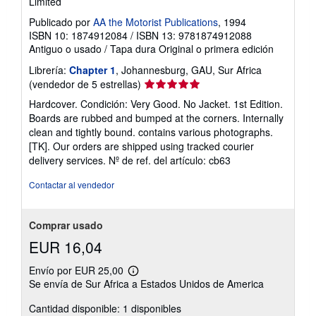
Limited
Publicado por
AA the Motorist Publications
, 1994
ISBN 10: 1874912084
/
ISBN 13: 9781874912088
Antiguo o usado
/
Tapa dura
Original o primera edición
Librería:
Chapter 1
, Johannesburg, GAU, Sur Africa
Calificación
(vendedor de 5 estrellas)
del
Hardcover. Condición: Very Good. No Jacket. 1st Edition.
vendedor:
Boards are rubbed and bumped at the corners. Internally
5
clean and tightly bound. contains various photographs.
de
[TK]. Our orders are shipped using tracked courier
5
delivery services.
Nº de ref. del artículo: cb63
estrellas
Contactar al vendedor
Comprar usado
EUR 16,04
Envío por EUR 25,00
Más
Se envía de Sur Africa a Estados Unidos de America
información
sobre
Cantidad disponible: 1 disponibles
las