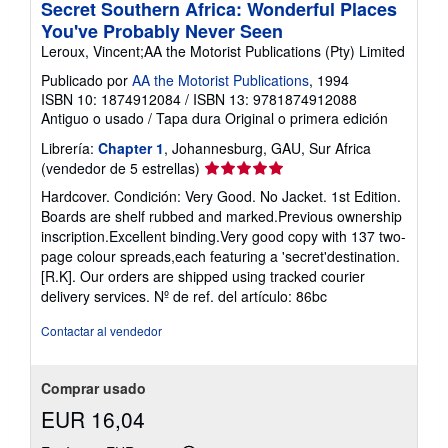
Secret Southern Africa: Wonderful Places
You've Probably Never Seen
Leroux, Vincent;AA the Motorist Publications (Pty) Limited
Publicado por
AA the Motorist Publications
, 1994
ISBN 10: 1874912084
/
ISBN 13: 9781874912088
Antiguo o usado
/
Tapa dura
Original o primera edición
Librería:
Chapter 1
, Johannesburg, GAU, Sur Africa
Calificación
(vendedor de 5 estrellas)
del
Hardcover. Condición: Very Good. No Jacket. 1st Edition.
vendedor:
Boards are shelf rubbed and marked.Previous ownership
5
inscription.Excellent binding.Very good copy with 137 two-
de
page colour spreads,each featuring a 'secret'destination.
5
[R.K]. Our orders are shipped using tracked courier
estrellas
delivery services.
Nº de ref. del artículo: 86bc
Contactar al vendedor
Comprar usado
EUR 16,04