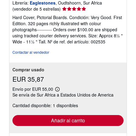
Librería:
Eaglestones
, Oudtshoorn, Sur Africa
Calificación
(vendedor de 5 estrellas)
del
Hard Cover, Pictorial Boards. Condición: Very Good. First
vendedor:
Edition. 320 pages richly illustrated with colour
5
photographs---------- Orders over $100.00 are shipped
de
using tracked courier delivery services. Size: Approx 8½ "
5
Wide - 11½ " Tall.
Nº de ref. del artículo: 002535
estrellas
Contactar al vendedor
Comprar usado
EUR 35,87
Envío por EUR 55,00
Más
Se envía de Sur Africa a Estados Unidos de America
información
sobre
Cantidad disponible: 1 disponibles
las
tarifas
de
envío
Añadir al carrito