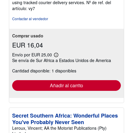
using tracked courier delivery services.
Nº de ref. del
5
artículo: vy7
estrellas
Contactar al vendedor
Comprar usado
EUR 16,04
Envío por EUR 25,00
Más
Se envía de Sur Africa a Estados Unidos de America
información
sobre
Cantidad disponible: 1 disponibles
las
tarifas
de
envío
Añadir al carrito
Secret Southern Africa: Wonderful Places
You've Probably Never Seen
Leroux, Vincent; AA the Motorist Publications (Pty)