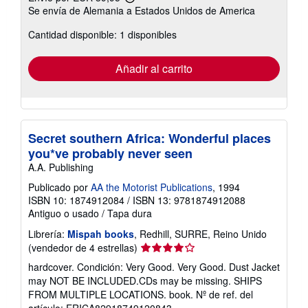
Más
Se envía de Alemania a Estados Unidos de America
información
sobre
Cantidad disponible: 1 disponibles
las
tarifas
de
envío
Añadir al carrito
Secret southern Africa: Wonderful places
you*ve probably never seen
A.A. Publishing
Publicado por
AA the Motorist Publications
, 1994
ISBN 10: 1874912084
/
ISBN 13: 9781874912088
Antiguo o usado
/
Tapa dura
Librería:
Mispah books
, Redhill, SURRE, Reino Unido
Calificación
(vendedor de 4 estrellas)
del
hardcover. Condición: Very Good. Very Good. Dust Jacket
vendedor:
may NOT BE INCLUDED.CDs may be missing. SHIPS
4
FROM MULTIPLE LOCATIONS. book.
Nº de ref. del
de
artículo: ERICA82918749120843