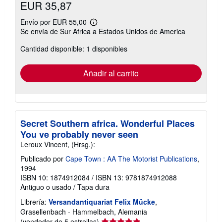
EUR 35,87
Envío por EUR 55,00
Más
Se envía de Sur Africa a Estados Unidos de America
información
sobre
Cantidad disponible: 1 disponibles
las
tarifas
de
envío
Añadir al carrito
Secret Southern africa. Wonderful Places
You ve probably never seen
Leroux Vincent, (Hrsg.):
Publicado por
Cape Town : AA The Motorist Publications
,
1994
ISBN 10: 1874912084
/
ISBN 13: 9781874912088
Antiguo o usado
/
Tapa dura
Librería:
Versandantiquariat Felix Mücke
,
Grasellenbach - Hammelbach, Alemania
Calificación
(vendedor de 5 estrellas)