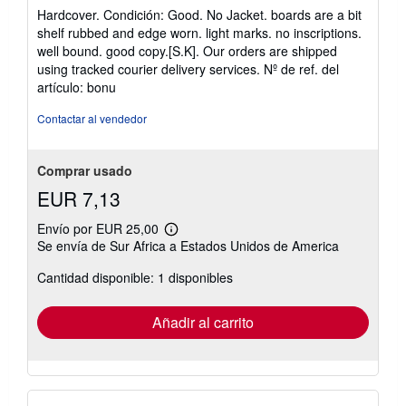
del
n
Hardcover. Condición: Good. No Jacket. boards are a bit
vendedor:
v
shelf rubbed and edge worn. light marks. no inscriptions.
í
5
well bound. good copy.[S.K]. Our orders are shipped
o
de
using tracked courier delivery services.
Nº de ref. del
5
artículo: bonu
estrellas
Contactar al vendedor
Comprar usado
EUR 7,13
Envío por EUR 25,00
Más
Se envía de Sur Africa a Estados Unidos de America
información
sobre
Cantidad disponible: 1 disponibles
las
tarifas
de
envío
Añadir al carrito