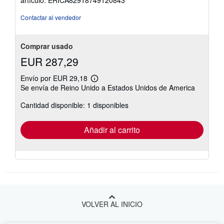
5
estrellas
Contactar al vendedor
Comprar usado
EUR 287,29
Envío por EUR 29,18
Más
Se envía de Reino Unido a Estados Unidos de America
información
sobre
Cantidad disponible: 1 disponibles
las
tarifas
de
envío
Añadir al carrito
VOLVER AL INICIO