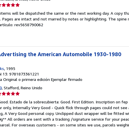
lificación
el
 items will be dispatched the same or the next working day. A copy th
endedor:
on. Pages are intact and not marred by notes or highlighting. The spine
 artículo: rev5658790062
e
strellas
 Advertising the American Automobile 1930-1980
ks
, 1995
N 13: 9781873361221
a
Original o primera edición
Ejemplar firmado
)
, Stafford, Reino Unido
lificación
el
ood. Estado de la sobrecubierta: Good. First Edition. Inscription on fep
endedor:
r only, Internally Very Good - Quick flick through pages could not see 
ing, A Very Good personal copy. Unclipped dust wrapper will be fitted 
e
0g** All orders are sent with a tracking /signature service for your pea
parcel. For overseas customers - on some sites we use, parcels weighi
strellas