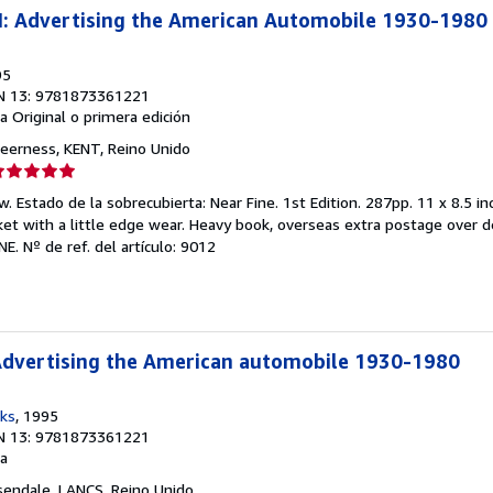
 Advertising the American Automobile 1930-1980
95
N 13: 9781873361221
a
Original o primera edición
heerness, KENT, Reino Unido
lificación
el
. Estado de la sobrecubierta: Near Fine. 1st Edition. 287pp. 11 x 8.5 in
endedor:
cket with a little edge wear. Heavy book, overseas extra postage over 
INE.
Nº de ref. del artículo: 9012
e
strellas
 Advertising the American automobile 1930-1980
ks
, 1995
N 13: 9781873361221
a
sendale, LANCS, Reino Unido