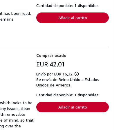
tarifas
Cantidad disponible: 1 disponibles
de
envío
at has been read,
Añadir al carrito
 remains
Comprar usado
EUR 42,01
Envío por EUR 16,32
Más
Se envía de Reino Unido a Estados
información
sobre
Unidos de America
las
tarifas
Cantidad disponible: 1 disponibles
de
envío
 which looks to be
Añadir al carrito
any issues, clean
with removable
ce of mind, so that
ng over the