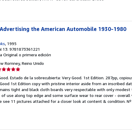
e
strellas
- Advertising the American Automobile 1930-1980
oks
, 1995
N 13: 9781873361221
a
Original o primera edición
ew Romney, Reino Unido
lificación
el
Good. Estado de la sobrecubierta: Very Good. 1st Edition. 287pp, copious
endedor:
ood 1st Edition copy with pristine interior aside from an inscribed da
ains tight and black cloth boards very respectable with only modest 
e
s of use along top edge and some surface wear to rear cover - overall
se see 11 pictures attached for a closer look at content & condition.
Nº 
strellas