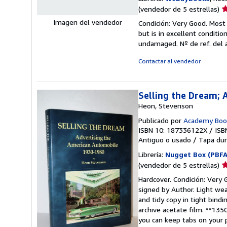
Ca
(vendedor de 5 estrellas)
d
Condición: Very Good. Most
v
but is in excellent conditi
5
undamaged.
Nº de ref. del
d
5
Contactar al vendedor
e
Selling the Dream;
Heon, Stevenson
Publicado por
Academy Boo
ISBN 10: 187336122X
/
ISB
Antiguo o usado
/
Tapa dur
Librería:
Nugget Box (PBFA
Ca
(vendedor de 5 estrellas)
d
Hardcover. Condición: Very G
v
signed by Author. Light wea
5
and tidy copy in tight bind
d
archive acetate film. **135
5
you can keep tabs on your 
e