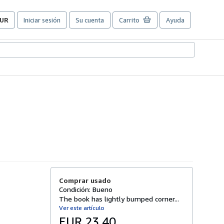
UR
Iniciar sesión
Su cuenta
Carrito
Ayuda
referencias
e
ompra
el
itio.
Comprar usado
Condición: Bueno
The book has lightly bumped corner...
Ver este artículo
EUR 23,40