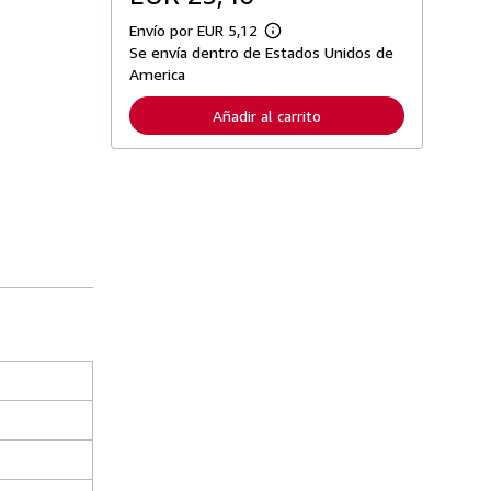
Envío por EUR 5,12
M
Se envía dentro de Estados Unidos de
á
s
America
i
n
Añadir al carrito
f
o
r
m
a
c
i
ó
n
s
o
b
r
e
l
a
s
t
a
r
i
f
a