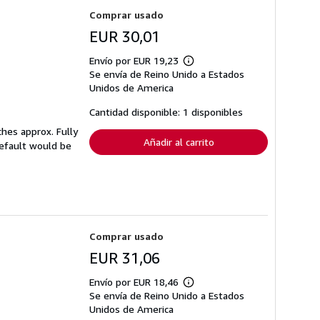
Comprar usado
EUR 30,01
Envío por EUR 19,23
Más
Se envía de Reino Unido a Estados
información
sobre
Unidos de America
las
tarifas
Cantidad disponible: 1 disponibles
de
envío
ches approx. Fully
Añadir al carrito
default would be
Comprar usado
EUR 31,06
Envío por EUR 18,46
Más
Se envía de Reino Unido a Estados
información
sobre
Unidos de America
las