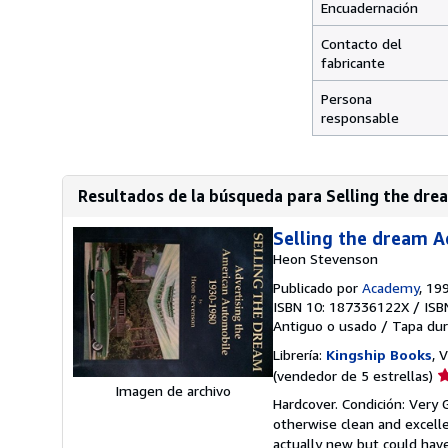
Encuadernación
Contacto del
fabricante
Persona
responsable
Resultados de la búsqueda para Selling the dre
Selling the dream 
Heon Stevenson
Publicado por
Academy
, 19
ISBN 10: 187336122X
/
ISB
Antiguo o usado
/
Tapa dur
Librería:
Kingship Books
, 
Ca
(vendedor de 5 estrellas)
Imagen de archivo
d
Hardcover. Condición: Very 
v
otherwise clean and excell
5
actually new but could have