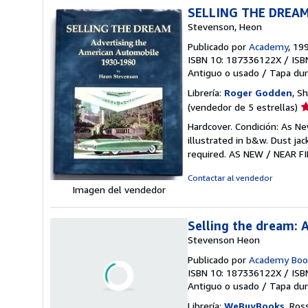
SELLING THE DREAM:
Stevenson, Heon
Publicado por
Academy
, 19
ISBN 10: 187336122X
/
ISB
Antiguo o usado
/
Tapa dur
Librería:
Roger Godden
, S
Ca
(vendedor de 5 estrellas)
d
Hardcover. Condición: As New
v
illustrated in b&w. Dust ja
5
required. AS NEW / NEAR F
d
5
Contactar al vendedor
e
Imagen del vendedor
Selling the dream:
Stevenson Heon
Publicado por
Academy Boo
ISBN 10: 187336122X
/
ISB
Antiguo o usado
/
Tapa dur
Imagen del vendedor
Librería:
WeBuyBooks
, Ros