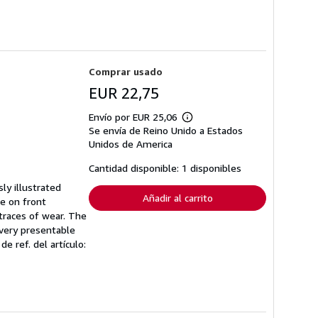
Comprar usado
EUR 22,75
Envío por EUR 25,06
Más
Se envía de Reino Unido a Estados
información
sobre
Unidos de America
las
tarifas
Cantidad disponible: 1 disponibles
de
envío
ly illustrated
Añadir al carrito
te on front
traces of wear. The
 very presentable
de ref. del artículo: