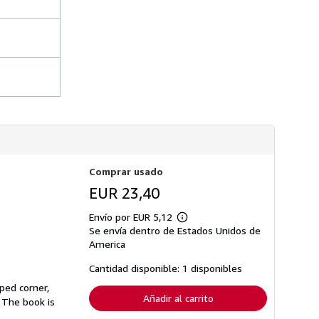
s
d
e
e
n
v
í
o
Comprar usado
EUR 23,40
Envío por EUR 5,12
Más
Se envía dentro de Estados Unidos de
información
sobre
America
las
tarifas
Cantidad disponible: 1 disponibles
de
envío
ped corner,
Añadir al carrito
 The book is