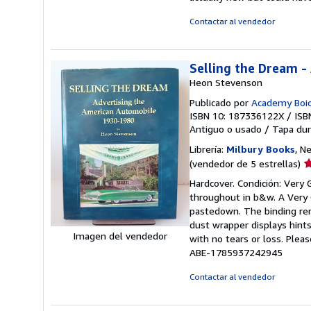
d
5
Contactar al vendedor
e
Selling the Dream 
Heon Stevenson
Publicado por
Academy Boi
ISBN 10: 187336122X
/
ISB
Antiguo o usado
/
Tapa dur
Librería:
Milbury Books
, N
Ca
(vendedor de 5 estrellas)
d
Hardcover. Condición: Very 
v
throughout in b&w. A Very G
5
pastedown. The binding rem
d
dust wrapper displays hint
5
Imagen del vendedor
with no tears or loss. Plea
e
ABE-1785937242945
Contactar al vendedor