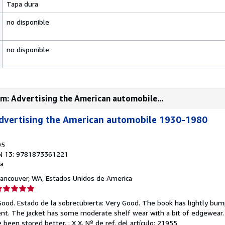
Tapa dura
no disponible
no disponible
am: Advertising the American automobile...
Advertising the American automobile 1930-1980
95
N 13: 9781873361221
a
Vancouver, WA, Estados Unidos de America
lificación
el
Good. Estado de la sobrecubierta: Very Good. The book has lightly bum
endedor:
ent. The jacket has some moderate shelf wear with a bit of edgewear.
 been stored better. ; X X.
Nº de ref. del artículo: 21955