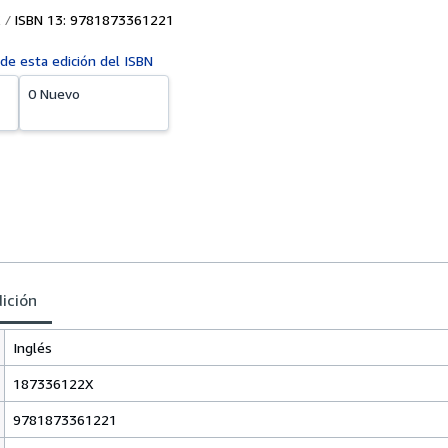
ISBN 13: 9781873361221
 de esta edición del ISBN
0 Nuevo
dición
Inglés
187336122X
9781873361221