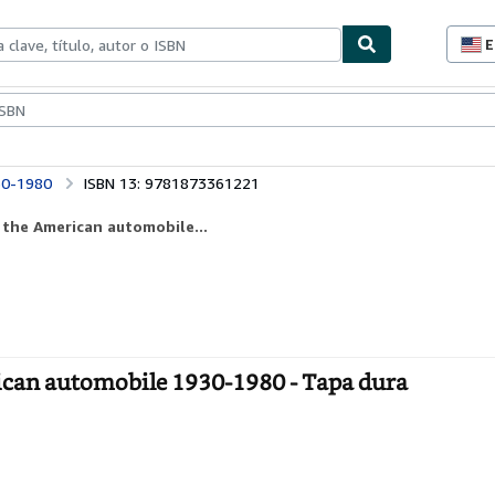
E
P
d
c
ionismo
Vendedores
Comenzar a vender
d
s
30-1980
ISBN 13: 9781873361221
 the American automobile...
rican automobile 1930-1980 - Tapa dura