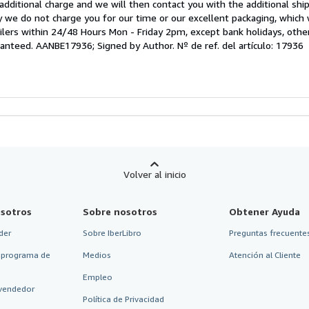
additional charge and we will then contact you with the additional ship
y we do not charge you for our time or our excellent packaging, which 
ilers within 24/48 Hours Mon - Friday 2pm, except bank holidays, oth
aranteed. AANBE17936; Signed by Author.
Nº de ref. del artículo: 17936
Volver al inicio
sotros
Sobre nosotros
Obtener Ayuda
der
Sobre IberLibro
Preguntas frecuentes
 programa de
Medios
Atención al Cliente
Empleo
vendedor
Política de Privacidad