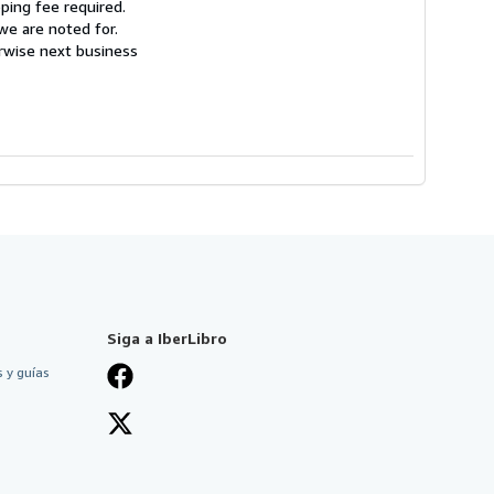
ping fee required.
we are noted for.
erwise next business
Siga a IberLibro
 y guías