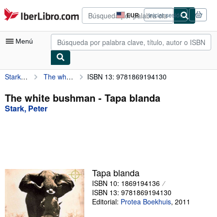
Pasar al contenido principal
IberLibro.com
EUR
Iniciar sesión
Preferencias
de
compra
Menú
del
sitio.
Stark, Peter
The white bushman
ISBN 13: 9781869194130
Mi cuenta
Consultar mis pedidos
The white bushman - Tapa blanda
Stark, Peter
Búsqueda avanzada
Colecciones
Libros antiguos
Arte y coleccionismo
Tapa blanda
Vendedores
ISBN 10: 1869194136
ISBN 13: 9781869194130
Comenzar a vender
Editorial:
Protea Boekhuis
,
2011
Ayuda