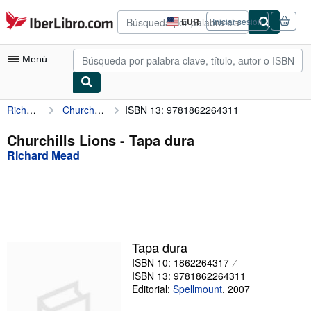
Pasar al contenido principal
IberLibro.com
EUR
Iniciar sesión
Preferencias
de
compra
Menú
del
sitio.
Richard Mead
Churchills Lions
ISBN 13: 9781862264311
Mi cuenta
Consultar mis pedidos
Churchills Lions - Tapa dura
Richard Mead
Búsqueda avanzada
Colecciones
Libros antiguos
Arte y coleccionismo
Tapa dura
Vendedores
ISBN 10: 1862264317
ISBN 13: 9781862264311
Comenzar a vender
Editorial:
Spellmount
,
2007
Ayuda