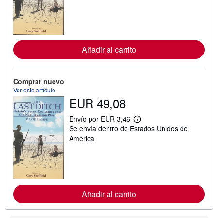
n
f
o
r
m
a
Añadir al carrito
c
i
ó
n
s
Comprar nuevo
o
Ver este artículo
b
EUR 49,08
r
e
l
Envío por EUR 3,46
M
a
Se envía dentro de Estados Unidos de
á
s
s
America
t
i
a
n
r
f
i
o
f
r
a
m
s
a
d
Añadir al carrito
c
e
i
e
ó
n
n