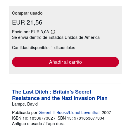
Comprar usado
EUR 21,56
Envío por EUR 3,03
Más
Se envía dentro de Estados Unidos de America
información
sobre
Cantidad disponible: 1 disponibles
las
tarifas
de
envío
Añadir al carrito
The Last Ditch : Britain's Secret
Resistance and the Nazi Invasion Plan
Lampe, David
Publicado por
Greenhill Books/Lionel Leventhal
, 2007
ISBN 10: 1853677302
/
ISBN 13: 9781853677304
Antiguo o usado
/
Tapa dura