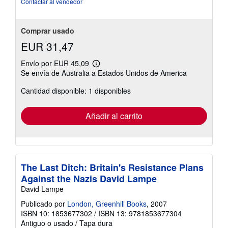
Contactar al vendedor
Comprar usado
EUR 31,47
Envío por EUR 45,09
Más
Se envía de Australia a Estados Unidos de America
información
sobre
Cantidad disponible: 1 disponibles
las
tarifas
de
envío
Añadir al carrito
The Last Ditch: Britain's Resistance Plans
Against the Nazis David Lampe
David Lampe
Publicado por
London, Greenhill Books
, 2007
ISBN 10: 1853677302
/
ISBN 13: 9781853677304
Antiguo o usado
/
Tapa dura