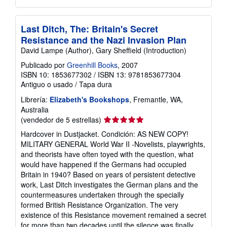
Last Ditch, The: Britain's Secret
Resistance and the Nazi Invasion Plan
David Lampe (Author), Gary Sheffield (Introduction)
Publicado por
Greenhill Books
, 2007
ISBN 10: 1853677302
/
ISBN 13: 9781853677304
Antiguo o usado
/
Tapa dura
Librería:
Elizabeth's Bookshops
, Fremantle, WA,
Australia
Calificación
(vendedor de 5 estrellas)
del
Hardcover in Dustjacket. Condición: AS NEW COPY!
vendedor:
MILITARY GENERAL World War II -Novelists, playwrights,
5
and theorists have often toyed with the question, what
de
would have happened if the Germans had occupied
5
Britain in 1940? Based on years of persistent detective
estrellas
work, Last Ditch investigates the German plans and the
countermeasures undertaken through the specially
formed British Resistance Organization. The very
existence of this Resistance movement remained a secret
for more than two decades until the silence was finally