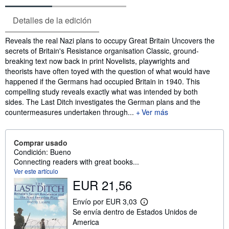
Detalles de la edición
Sinopsis
Reveals the real Nazi plans to occupy Great Britain Uncovers the
secrets of Britain's Resistance organisation Classic, ground-
breaking text now back in print Novelists, playwrights and
theorists have often toyed with the question of what would have
happened if the Germans had occupied Britain in 1940. This
compelling study reveals exactly what was intended by both
sides. The Last Ditch investigates the German plans and the
countermeasures undertaken through...
Ver más
Comprar usado
Condición: Bueno
Connecting readers with great books...
Ver este artículo
EUR 21,56
Envío por EUR 3,03
M
Se envía dentro de Estados Unidos de
á
s
America
i