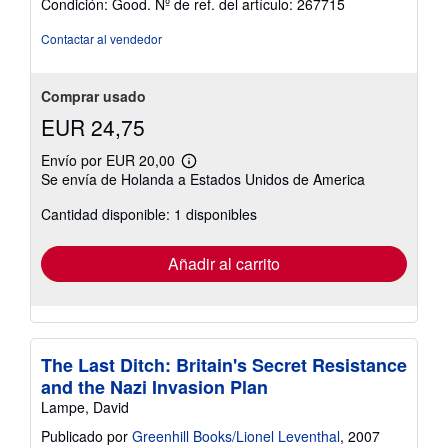
Condición: Good.
Nº de ref. del artículo: 267715
vendedor:
5
Contactar al vendedor
de
5
estrellas
Comprar usado
EUR 24,75
Envío por EUR 20,00
Más
Se envía de Holanda a Estados Unidos de America
información
sobre
Cantidad disponible: 1 disponibles
las
tarifas
de
envío
Añadir al carrito
The Last Ditch: Britain's Secret Resistance
and the Nazi Invasion Plan
Lampe, David
Publicado por
Greenhill Books/Lionel Leventhal
, 2007