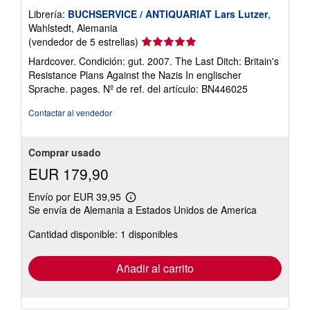
Librería:
BUCHSERVICE / ANTIQUARIAT Lars Lutzer
,
Wahlstedt, Alemania
Calificación
(vendedor de 5 estrellas)
del
Hardcover. Condición: gut. 2007. The Last Ditch: Britain's
vendedor:
Resistance Plans Against the Nazis In englischer
5
Sprache. pages.
Nº de ref. del artículo: BN446025
de
5
Contactar al vendedor
estrellas
Comprar usado
EUR 179,90
Envío por EUR 39,95
Más
Se envía de Alemania a Estados Unidos de America
información
sobre
Cantidad disponible: 1 disponibles
las
tarifas
de
envío
Añadir al carrito