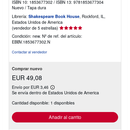
ISBN 10: 1853677302
/
ISBN 13: 9781853677304
Nuevo
/
Tapa dura
Librería:
Shakespeare Book House
, Rockford, IL,
Estados Unidos de America
Calificación
(vendedor de 5 estrellas)
del
Condición: new.
Nº de ref. del artículo:
vendedor:
EBBV.1853677302.N
5
de
Contactar al vendedor
5
estrellas
Comprar nuevo
EUR 49,08
Envío por EUR 3,46
Más
Se envía dentro de Estados Unidos de America
información
sobre
Cantidad disponible: 1 disponibles
las
tarifas
de
envío
Añadir al carrito