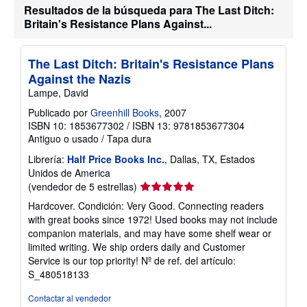
v
Resultados de la búsqueda para The Last Ditch:
s
í
o
o
Britain's Resistance Plans Against...
b
r
e
The Last Ditch: Britain's Resistance Plans
l
a
Against the Nazis
s
Lampe, David
t
a
Publicado por
Greenhill Books
, 2007
r
i
ISBN 10: 1853677302
/
ISBN 13: 9781853677304
f
Antiguo o usado
/
Tapa dura
a
s
Librería:
Half Price Books Inc.
, Dallas, TX, Estados
d
Unidos de America
e
e
Calificación
(vendedor de 5 estrellas)
n
del
Hardcover. Condición: Very Good. Connecting readers
v
vendedor:
í
with great books since 1972! Used books may not include
o
5
companion materials, and may have some shelf wear or
de
limited writing. We ship orders daily and Customer
5
Service is our top priority!
Nº de ref. del artículo:
estrellas
S_480518133
Contactar al vendedor