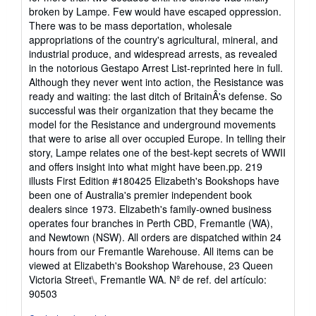
broken by Lampe. Few would have escaped oppression.
There was to be mass deportation, wholesale
appropriations of the country's agricultural, mineral, and
industrial produce, and widespread arrests, as revealed
in the notorious Gestapo Arrest List-reprinted here in full.
Although they never went into action, the Resistance was
ready and waiting: the last ditch of BritainÂ's defense. So
successful was their organization that they became the
model for the Resistance and underground movements
that were to arise all over occupied Europe. In telling their
story, Lampe relates one of the best-kept secrets of WWII
and offers insight into what might have been.pp. 219
illusts First Edition #180425 Elizabeth's Bookshops have
been one of Australia's premier independent book
dealers since 1973. Elizabeth's family-owned business
operates four branches in Perth CBD, Fremantle (WA),
and Newtown (NSW). All orders are dispatched within 24
hours from our Fremantle Warehouse. All items can be
viewed at Elizabeth's Bookshop Warehouse, 23 Queen
Victoria Street\, Fremantle WA.
Nº de ref. del artículo:
90503