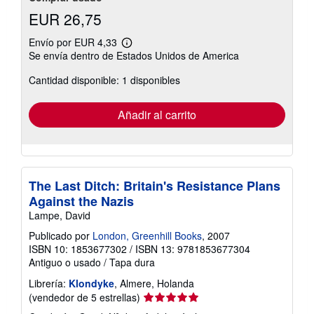
EUR 26,75
Envío por EUR 4,33
Más
Se envía dentro de Estados Unidos de America
información
sobre
Cantidad disponible: 1 disponibles
las
tarifas
de
envío
Añadir al carrito
The Last Ditch: Britain's Resistance Plans
Against the Nazis
Lampe, David
Publicado por
London, Greenhill Books
, 2007
ISBN 10: 1853677302
/
ISBN 13: 9781853677304
Antiguo o usado
/
Tapa dura
Librería:
Klondyke
, Almere, Holanda
Calificación
(vendedor de 5 estrellas)
del