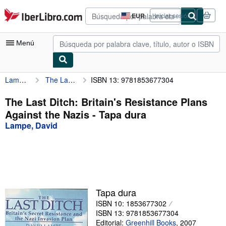
Pasar al contenido principal
IberLibro.com
EUR
Iniciar sesión
Preferencias
de
compra
Menú
del
sitio.
Lampe, David
The Last Ditch: Britain's Resistance Plans Against the Nazis
ISBN 13: 9781853677304
Mi cuenta
Consultar mis pedidos
The Last Ditch: Britain's Resistance Plans
Against the Nazis - Tapa dura
Búsqueda avanzada
Lampe, David
Colecciones
Libros antiguos
Arte y coleccionismo
Vendedores
Tapa dura
ISBN 10: 1853677302
Comenzar a vender
ISBN 13: 9781853677304
Ayuda
Editorial:
Greenhill Books
,
2007