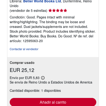
Librería:
Better World Books Ltd
, Dunfermline, Reino
Unido
Calificación
(vendedor de 5 estrellas)
del
Condición: Good. Pages intact with minimal
vendedor:
writing/highlighting. The binding may be loose and
5
creased. Dust jackets/supplements are not included.
de
Stock photo provided. Product includes identifying sticker.
5
Better World Books: Buy Books. Do Good.
Nº de ref. del
estrellas
artículo: 12595063-20
Contactar al vendedor
Comprar usado
EUR 25,12
Envío por EUR 5,83
Más
Se envía de Reino Unido a Estados Unidos de America
información
sobre
Cantidad disponible: 1 disponibles
las
tarifas
de
envío
Añadir al carrito