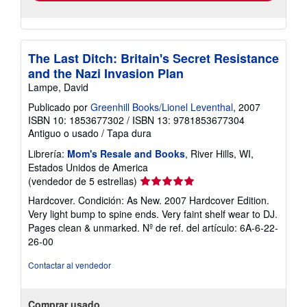
The Last Ditch: Britain's Secret Resistance
and the Nazi Invasion Plan
Lampe, David
Publicado por
Greenhill Books/Lionel Leventhal
, 2007
ISBN 10: 1853677302
/
ISBN 13: 9781853677304
Antiguo o usado
/
Tapa dura
Librería:
Mom's Resale and Books
, River Hills, WI,
Estados Unidos de America
Calificación
(vendedor de 5 estrellas)
del
Hardcover. Condición: As New. 2007 Hardcover Edition.
vendedor:
Very light bump to spine ends. Very faint shelf wear to DJ.
5
Pages clean & unmarked.
Nº de ref. del artículo: 6A-6-22-
de
26-00
5
estrellas
Contactar al vendedor
Comprar usado