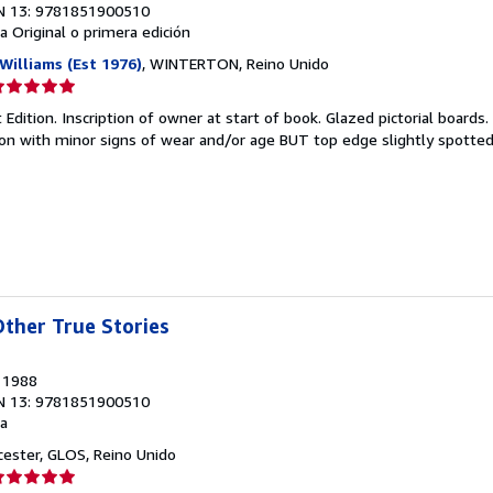
N 13: 9781851900510
a
Original o primera edición
Williams (Est 1976)
, WINTERTON, Reino Unido
lificación
el
 Edition. Inscription of owner at start of book. Glazed pictorial boards.
endedor:
tion with minor signs of wear and/or age BUT top edge slightly spotte
e
strellas
ther True Stories
, 1988
N 13: 9781851900510
a
cester, GLOS, Reino Unido
lificación