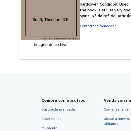
d
hardcover. Condición: Used
v
the book is still in very g
5
spine.
Nº de ref. del artíc
d
5
Contactar al vendedor
e
Imagen de archivo
Compre con nosotros
Venda con no
Búsqueda avanzada
Comenzar a ven
Colecciones
Únase a nuestro
afiliados
Mi cuenta