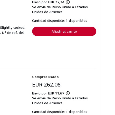
Envío por EUR 37,34
Más
Se envía de Reino Unido a Estados
información
sobre
Unidos de America
las
tarifas
Cantidad disponible: 1 disponibles
de
envío
 Slightly cocked.
Añadir al carrito
d.
Nº de ref. del
Comprar usado
EUR 262,08
Envío por EUR 11,67
Más
Se envía de Reino Unido a Estados
información
sobre
Unidos de America
las
tarifas
Cantidad disponible: 1 disponibles
de