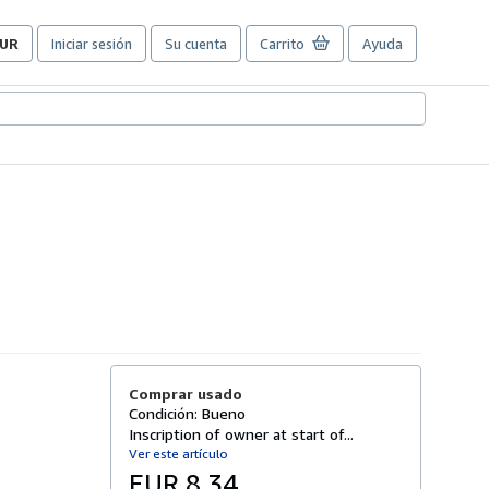
UR
Iniciar sesión
Su cuenta
Carrito
Ayuda
referencias
e
ompra
el
itio.
Comprar usado
Condición: Bueno
Inscription of owner at start of...
Ver este artículo
EUR 8,34