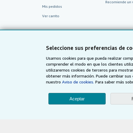
Recomiende un 
Mis pedidos
Ver carrito
Seleccione sus preferencias de co
Usamos cookies para que pueda realizar compr
comprender el modo en que los clientes utiliza
utilizaremos cookies de terceros para mostrar
obtener más información. Puede cambiar sus 
nuestro
Aviso de cookies.
Para saber más sobr
AbeBooks.com
AbeBooks.co.uk
Aceptar
Utilizando la página w
© 19