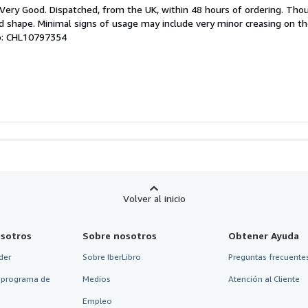
el
; Very Good. Dispatched, from the UK, within 48 hours of ordering. Th
endedor:
ood shape. Minimal signs of usage may include very minor creasing on th
ulo: CHL10797354
e
strellas
Volver al inicio
sotros
Sobre nosotros
Obtener Ayuda
der
Sobre IberLibro
Preguntas frecuentes
 programa de
Medios
Atención al Cliente
Empleo