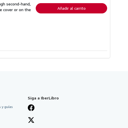
envío
ough second-hand,
Añadir al carrito
e cover or on the
Siga a IberLibro
 y guías