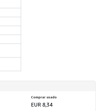
s
d
e
e
n
v
í
o
Comprar usado
EUR 8,34