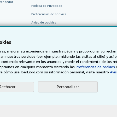
vendedor
Política de Privacidad
Preferencias de cookies
Aviso de cookies
Accesibilidad
okies
as, mejorar su experiencia en nuestra página y proporcionar correcta
n nuestros servicios (por ejemplo, midiendo las visitas al sitio) y así 
 contenido relevante en los anuncios y medir el rendimiento de los mi
opciones en cualquier momento visitando las
Preferencias de cookies
e cómo usa IberLibro.com su información personal, visite nuestro
Avis
AbeBooks.de
AbeBooks.fr
AbeBooks.it
AbeBooks Aus/
BookFinder.com
Personalizar
Rechazar
Encuentre cualquier libro al mejor precio
eb, usted confirma que ha leído, entendido y acepta
los términos y condiciones g
96 - 2026 AbeBooks Inc. & AbeBooks Europe GmbH. Todos los derechos reserv