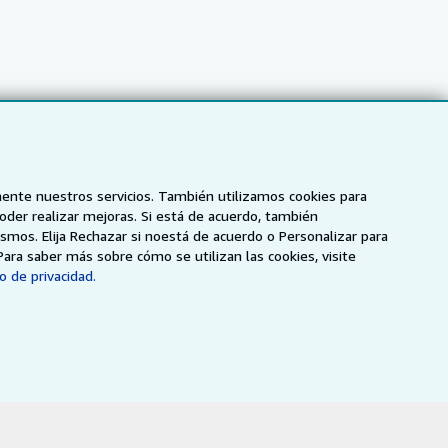
mente nuestros servicios. También utilizamos cookies para
poder realizar mejoras. Si está de acuerdo, también
smos. Elija Rechazar si noestá de acuerdo o Personalizar para
Para saber más sobre cómo se utilizan las cookies, visite
o de privacidad.
NZ
AbeBooks.ca
ZVAB.com
enerales de utilización
.
ados.