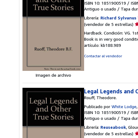
ISBN 10: 1851900519
/
ISB
Antiguo o usado
/
Tapa dur
Librería:
Richard Sylvanus 
Ca
(vendedor de 5 estrellas)
d
Hardback. Condición: VG. 1st
v
Book is in very good condi
5
artículo: kb188.989
d
5
Contactar al vendedor
e
Imagen de archivo
Legal Legends and O
Rouff, Theodore.
Publicado por
White Lodge
ISBN 10: 1851900519
/
ISB
Antiguo o usado
/
Tapa dur
Librería:
Reuseabook
, Glou
Ca
(vendedor de 5 estrellas)