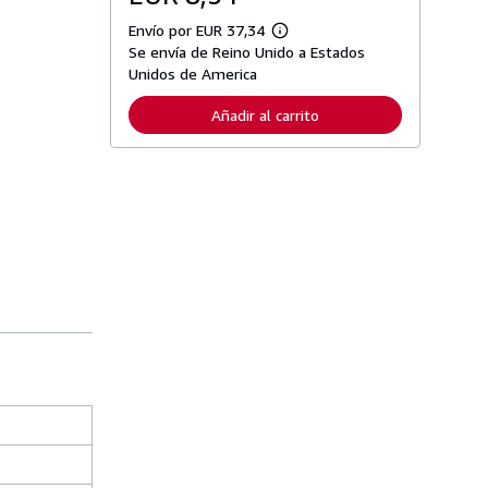
Envío por EUR 37,34
M
Se envía de Reino Unido a Estados
á
s
Unidos de America
i
n
Añadir al carrito
f
o
r
m
a
c
i
ó
n
s
o
b
r
e
l
a
s
t
a
r
i
f
a