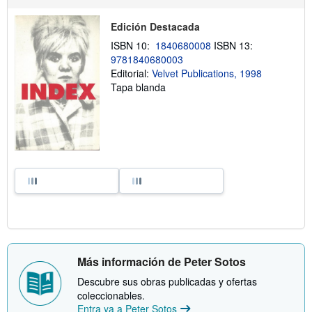
o
b
Edición Destacada
r
e
ISBN 10:
1840680008
ISBN 13:
l
a
9781840680003
s
Editorial:
Velvet Publications, 1998
t
Tapa blanda
a
r
i
f
a
s
d
e
e
n
v
í
o
Más información de Peter Sotos
Descubre sus obras publicadas y ofertas
coleccionables.
Entra ya a Peter Sotos