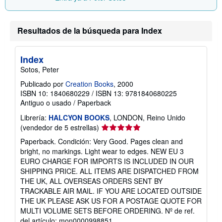
Resultados de la búsqueda para Index
Index
Sotos, Peter
Publicado por
Creation Books
, 2000
ISBN 10: 1840680229
/
ISBN 13: 9781840680225
Antiguo o usado
/
Paperback
Librería:
HALCYON BOOKS
, LONDON, Reino Unido
Calificación
(vendedor de 5 estrellas)
del
Paperback. Condición: Very Good. Pages clean and
vendedor:
bright, no markings. Light wear to edges. NEW EU 3
5
EURO CHARGE FOR IMPORTS IS INCLUDED IN OUR
de
SHIPPING PRICE. ALL ITEMS ARE DISPATCHED FROM
5
THE UK, ALL OVERSEAS ORDERS SENT BY
estrellas
TRACKABLE AIR MAIL. IF YOU ARE LOCATED OUTSIDE
THE UK PLEASE ASK US FOR A POSTAGE QUOTE FOR
MULTI VOLUME SETS BEFORE ORDERING.
Nº de ref.
del artículo: mon0000998851