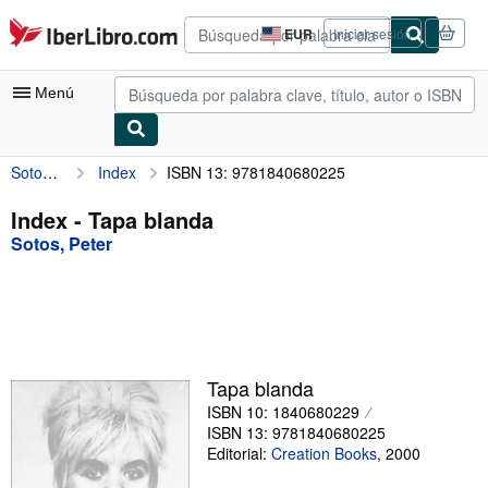
Pasar al contenido principal
IberLibro.com
EUR
Iniciar sesión
Preferencias
de
compra
Menú
del
sitio.
Sotos, Peter
Index
ISBN 13: 9781840680225
Mi cuenta
Consultar mis pedidos
Index - Tapa blanda
Sotos, Peter
Búsqueda avanzada
Colecciones
Libros antiguos
Arte y coleccionismo
Tapa blanda
Vendedores
ISBN 10: 1840680229
ISBN 13: 9781840680225
Comenzar a vender
Editorial:
Creation Books
,
2000
Ayuda