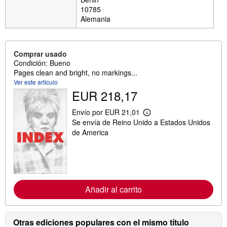
10785
Alemania
Comprar usado
Condición: Bueno
Pages clean and bright, no markings...
Ver este artículo
EUR 218,17
Envío por EUR 21,01
M
Se envía de Reino Unido a Estados Unidos
á
s
de America
i
n
f
o
r
m
a
Añadir al carrito
c
i
ó
n
Otras ediciones populares con el mismo título
s