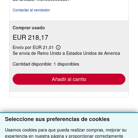
Contactar al vendedor
Comprar usado
EUR 218,17
Envío por EUR 21,01
Más
Se envía de Reino Unido a Estados Unidos de America
información
sobre
Cantidad disponible: 1 disponibles
las
tarifas
de
envío
Añadir al carrito
Seleccione sus preferencias de cookies
VOLVER AL INICIO
Usamos cookies para que pueda realizar compras, mejorar su
experiencia en nuestra página y proporcionar correctamente