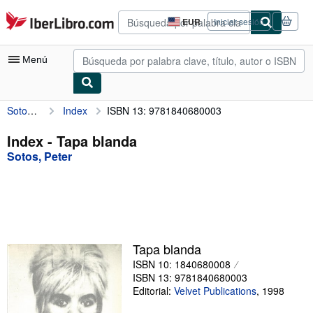
Pasar al contenido principal
IberLibro.com
EUR
Iniciar sesión
Preferencias
de
compra
Menú
del
sitio.
Sotos, Peter
Index
ISBN 13: 9781840680003
Mi cuenta
Consultar mis pedidos
Index - Tapa blanda
Sotos, Peter
Búsqueda avanzada
Colecciones
Libros antiguos
Arte y coleccionismo
Tapa blanda
Vendedores
ISBN 10: 1840680008
ISBN 13: 9781840680003
Comenzar a vender
Editorial:
Velvet Publications
,
1998
Ayuda