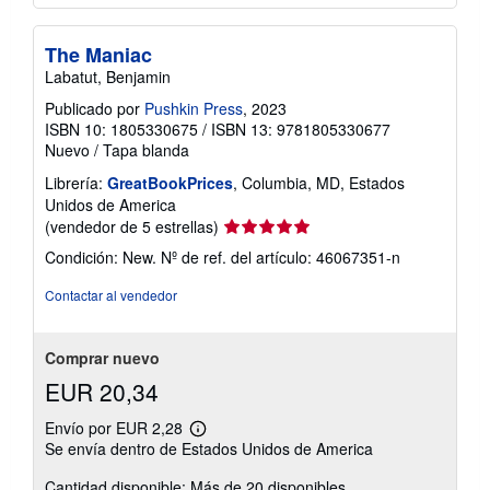
The Maniac
Labatut, Benjamin
Publicado por
Pushkin Press
, 2023
ISBN 10: 1805330675
/
ISBN 13: 9781805330677
Nuevo
/
Tapa blanda
Librería:
GreatBookPrices
, Columbia, MD, Estados
Unidos de America
Calificación
(vendedor de 5 estrellas)
del
Condición: New.
Nº de ref. del artículo: 46067351-n
vendedor:
5
Contactar al vendedor
de
5
estrellas
Comprar nuevo
EUR 20,34
Envío por EUR 2,28
Más
Se envía dentro de Estados Unidos de America
información
sobre
Cantidad disponible: Más de 20 disponibles
las