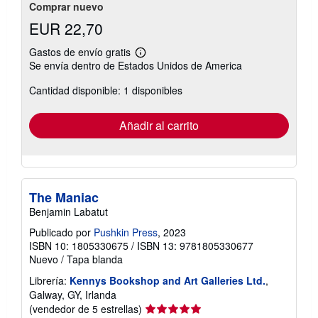
Comprar nuevo
EUR 22,70
Gastos de envío gratis
Más
Se envía dentro de Estados Unidos de America
información
sobre
Cantidad disponible: 1 disponibles
las
tarifas
de
envío
Añadir al carrito
The Maniac
Benjamin Labatut
Publicado por
Pushkin Press
, 2023
ISBN 10: 1805330675
/
ISBN 13: 9781805330677
Nuevo
/
Tapa blanda
Librería:
Kennys Bookshop and Art Galleries Ltd.
,
Galway, GY, Irlanda
Calificación
(vendedor de 5 estrellas)