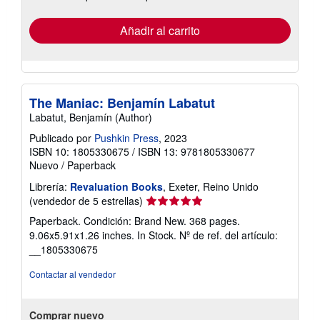
tarifas
de
envío
Añadir al carrito
The Maniac: Benjamín Labatut
Labatut, Benjamín (Author)
Publicado por
Pushkin Press
, 2023
ISBN 10: 1805330675
/
ISBN 13: 9781805330677
Nuevo
/
Paperback
Librería:
Revaluation Books
, Exeter, Reino Unido
Calificación
(vendedor de 5 estrellas)
del
Paperback. Condición: Brand New. 368 pages.
vendedor:
9.06x5.91x1.26 inches. In Stock.
Nº de ref. del artículo:
5
__1805330675
de
5
Contactar al vendedor
estrellas
Comprar nuevo