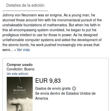
Detalles de la edición
Sinopsis
Johnny von Neumann was an enigma. As a young man, he
stunned those around him with his monomaniacal pursuit of the
unshakeable foundations of mathematics. But when his faith in
this all-encompassing system crumbled, he began to put his
prodigious intellect to use for those in power. As he designed
unfathomable computer systems and aided the development of
the atomic bomb, his work pushed increasingly into areas that
were...
Ver más
Comprar usado
Condición: Bueno
Ver este artículo
EUR 9,83
Gastos de envío gratis
M
Se envía dentro de Estados Unidos de
á
s
America
i
n
f