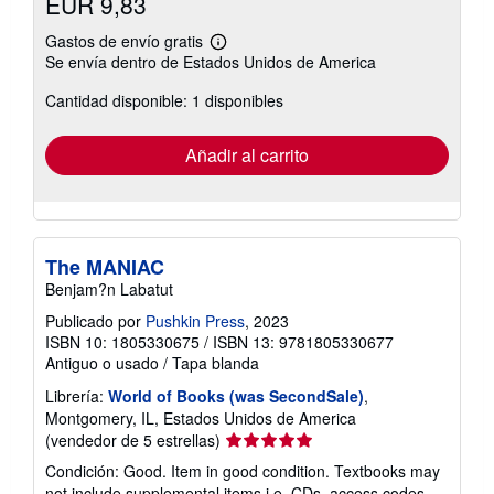
EUR 9,83
Gastos de envío gratis
Más
Se envía dentro de Estados Unidos de America
información
sobre
Cantidad disponible: 1 disponibles
las
tarifas
de
envío
Añadir al carrito
The MANIAC
Benjam?n Labatut
Publicado por
Pushkin Press
, 2023
ISBN 10: 1805330675
/
ISBN 13: 9781805330677
Antiguo o usado
/
Tapa blanda
Librería:
World of Books (was SecondSale)
,
Montgomery, IL, Estados Unidos de America
Calificación
(vendedor de 5 estrellas)
del
Condición: Good. Item in good condition. Textbooks may
vendedor:
not include supplemental items i.e. CDs, access codes