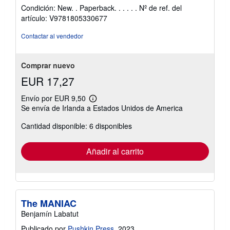
del
Condición: New. . Paperback. . . . . .
Nº de ref. del
vendedor:
artículo: V9781805330677
5
de
Contactar al vendedor
5
estrellas
Comprar nuevo
EUR 17,27
Envío por EUR 9,50
Más
Se envía de Irlanda a Estados Unidos de America
información
sobre
Cantidad disponible: 6 disponibles
las
tarifas
de
envío
Añadir al carrito
The MANIAC
Benjamín Labatut
Publicado por
Pushkin Press
, 2023