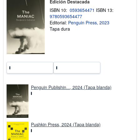
Edición Destacada
r
e
ISBN 10:
0593654471
ISBN 13:
l
9780593654477
a
s
Editorial:
Penguin Press, 2023
t
Tapa dura
a
r
i
f
a
s
d
e
e
n
v
í
Penguin Publishin..., 2024 (Tapa blanda)
o
Pushkin Press, 2024 (Tapa blanda)