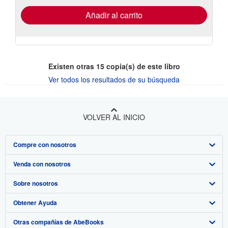
de
envío
Añadir al carrito
Existen otras
15
copia(s) de este libro
Ver todos los resultados de su búsqueda
VOLVER AL INICIO
Compre con nosotros
Venda con nosotros
Búsqueda avanzada
Sobre nosotros
Colecciones
Comenzar a vender
Obtener Ayuda
Mi cuenta
Únase a nuestro programa de afiliados
Sobre IberLibro
Otras compañías de AbeBooks
Mis pedidos
Recomiende un vendedor
Medios
Preguntas frecuentes y guías