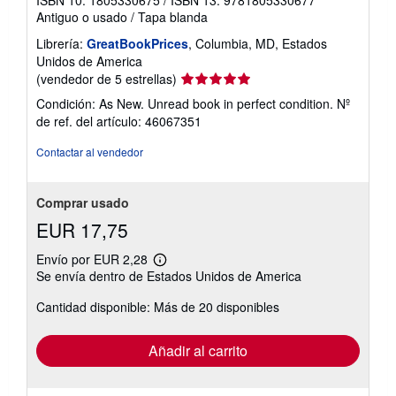
ISBN 10: 1805330675
/
ISBN 13: 9781805330677
Antiguo o usado
/
Tapa blanda
Librería:
GreatBookPrices
, Columbia, MD, Estados
Unidos de America
Calificación
(vendedor de 5 estrellas)
del
Condición: As New. Unread book in perfect condition.
Nº
vendedor:
de ref. del artículo: 46067351
5
de
Contactar al vendedor
5
estrellas
Comprar usado
EUR 17,75
Envío por EUR 2,28
Más
Se envía dentro de Estados Unidos de America
información
sobre
Cantidad disponible: Más de 20 disponibles
las
tarifas
de
envío
Añadir al carrito