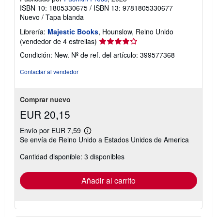
ISBN 10: 1805330675
/
ISBN 13: 9781805330677
Nuevo
/
Tapa blanda
Librería:
Majestic Books
, Hounslow, Reino Unido
Calificación
(vendedor de 4 estrellas)
del
Condición: New.
Nº de ref. del artículo: 399577368
vendedor:
4
Contactar al vendedor
de
5
estrellas
Comprar nuevo
EUR 20,15
Envío por EUR 7,59
Más
Se envía de Reino Unido a Estados Unidos de America
información
sobre
Cantidad disponible: 3 disponibles
las
tarifas
de
envío
Añadir al carrito