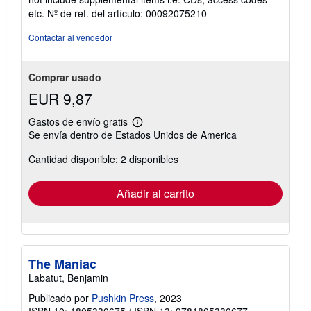
5
etc.
Nº de ref. del artículo: 00092075210
de
5
Contactar al vendedor
estrellas
Comprar usado
EUR 9,87
Gastos de envío gratis
Más
Se envía dentro de Estados Unidos de America
información
sobre
Cantidad disponible: 2 disponibles
las
tarifas
de
envío
Añadir al carrito
The Maniac
Labatut, Benjamin
Publicado por
Pushkin Press
, 2023