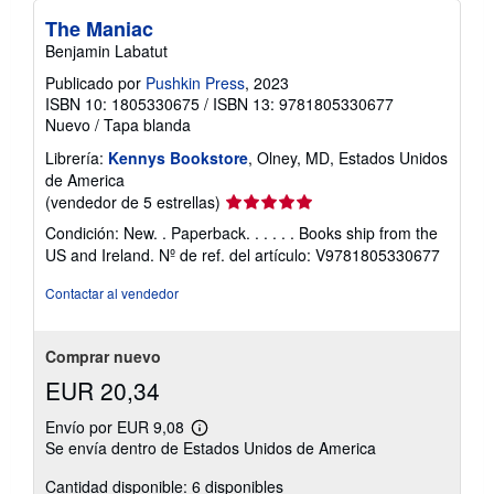
The Maniac
Benjamin Labatut
Publicado por
Pushkin Press
, 2023
ISBN 10: 1805330675
/
ISBN 13: 9781805330677
Nuevo
/
Tapa blanda
Librería:
Kennys Bookstore
, Olney, MD, Estados Unidos
de America
Calificación
(vendedor de 5 estrellas)
del
Condición: New. . Paperback. . . . . . Books ship from the
vendedor:
US and Ireland.
Nº de ref. del artículo: V9781805330677
5
de
Contactar al vendedor
5
estrellas
Comprar nuevo
EUR 20,34
Envío por EUR 9,08
Más
Se envía dentro de Estados Unidos de America
información
sobre
Cantidad disponible: 6 disponibles
las