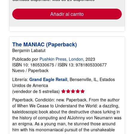
tarifas
de
envío
Añadir al carrito
The MANIAC (Paperback)
Benjamin Labatut
Publicado por
Pushkin Press, London
, 2023
ISBN 10: 1805330675
/
ISBN 13: 9781805330677
Nuevo
/
Paperback
Librería:
Grand Eagle Retail
, Bensenville, IL, Estados
Unidos de America
Calificación
(vendedor de 5 estrellas)
del
Paperback. Condición: new. Paperback. From the author
vendedor:
of When We Cease to Understand the World: a dazzling,
5
kaleidoscopic book about the destructive chaos lurking in
de
the history of computing and AIJohnny von Neumann was
5
an enigma. As a young man, he stunned those around
estrellas
him with his monomaniacal pursuit of the unshakeable