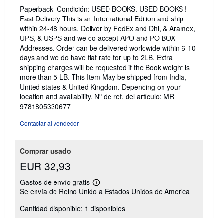
del
Paperback. Condición: USED BOOKS. USED BOOKS !
vendedor:
Fast Delivery This is an International Edition and ship
5
within 24-48 hours. Deliver by FedEx and Dhl, & Aramex,
de
UPS, & USPS and we do accept APO and PO BOX
5
Addresses. Order can be delivered worldwide within 6-10
estrellas
days and we do have flat rate for up to 2LB. Extra
shipping charges will be requested if the Book weight is
more than 5 LB. This Item May be shipped from India,
United states & United Kingdom. Depending on your
location and availability.
Nº de ref. del artículo: MR
9781805330677
Contactar al vendedor
Comprar usado
EUR 32,93
Gastos de envío gratis
Más
Se envía de Reino Unido a Estados Unidos de America
información
sobre
Cantidad disponible: 1 disponibles
las
tarifas