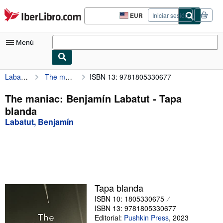
Pasar al contenido principal
IberLibro.com
EUR
Iniciar sesión
Preferencias
de
compra
Menú
del
sitio.
Labatut, Benjamín
The maniac: Benjamín Labatut
ISBN 13: 9781805330677
Mi cuenta
Consultar mis pedidos
The maniac: Benjamín Labatut - Tapa
blanda
Búsqueda avanzada
Labatut, Benjamín
Colecciones
Libros antiguos
Arte y coleccionismo
Vendedores
Tapa blanda
ISBN 10: 1805330675
Comenzar a vender
ISBN 13: 9781805330677
Ayuda
Editorial:
Pushkin Press
,
2023