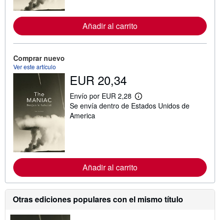
o
r
m
Añadir al carrito
a
c
i
ó
n
Comprar nuevo
s
Ver este artículo
o
EUR 20,34
b
r
e
Envío por EUR 2,28
l
M
Se envía dentro de Estados Unidos de
a
á
s
s
America
t
i
a
n
r
f
i
o
f
r
a
m
s
Añadir al carrito
a
d
c
e
i
e
ó
n
n
Otras ediciones populares con el mismo título
v
s
í
o
o
b