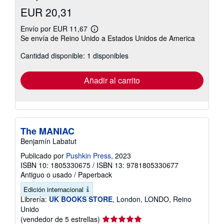
EUR 20,31
Envío por EUR 11,67
Más
Se envía de Reino Unido a Estados Unidos de America
información
sobre
Cantidad disponible: 1 disponibles
las
tarifas
de
envío
Añadir al carrito
The MANIAC
Benjamín Labatut
Publicado por
Pushkin Press
, 2023
ISBN 10: 1805330675
/
ISBN 13: 9781805330677
Antiguo o usado
/
Paperback
Edición internacional
Librería:
UK BOOKS STORE
, London, LONDO, Reino
Unido
Calificación
(vendedor de 5 estrellas)