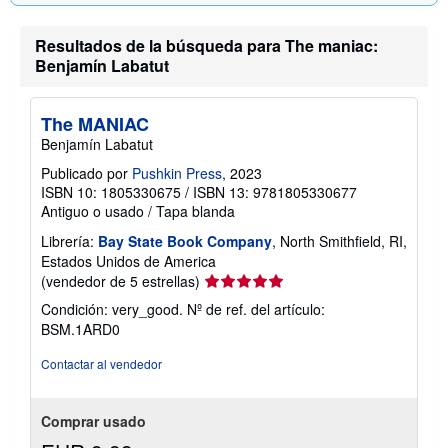
Resultados de la búsqueda para The maniac:
Benjamín Labatut
The MANIAC
Benjamín Labatut
Publicado por
Pushkin Press
, 2023
ISBN 10: 1805330675
/
ISBN 13: 9781805330677
Antiguo o usado
/
Tapa blanda
Librería:
Bay State Book Company
, North Smithfield, RI,
Estados Unidos de America
Calificación
(vendedor de 5 estrellas)
del
Condición: very_good.
Nº de ref. del artículo:
vendedor:
BSM.1ARD0
5
de
Contactar al vendedor
5
estrellas
Comprar usado