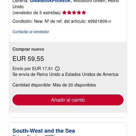
Librería:
GreatBookPricesUK
, Woodford Green, Reino
Unido
Calificación
(vendedor de 5 estrellas)
del
Condición: New.
Nº de ref. del artículo: 49921809-n
vendedor:
5
Contactar al vendedor
de
5
estrellas
Comprar nuevo
EUR 59,55
Envío por EUR 17,51
Más
Se envía de Reino Unido a Estados Unidos de America
información
sobre
Cantidad disponible: Más de 20 disponibles
las
tarifas
de
envío
Añadir al carrito
South-West and the Sea