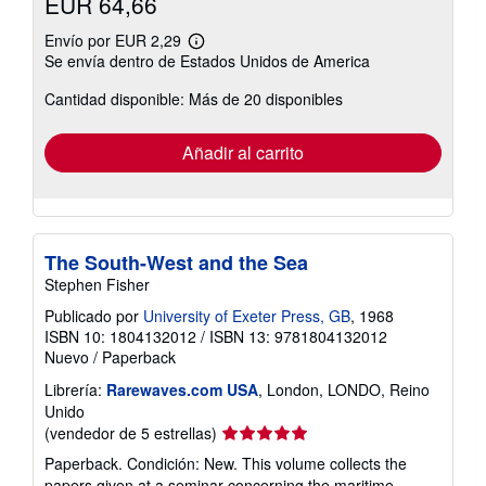
EUR 64,66
Envío por EUR 2,29
Más
Se envía dentro de Estados Unidos de America
información
sobre
Cantidad disponible: Más de 20 disponibles
las
tarifas
de
envío
Añadir al carrito
The South-West and the Sea
Stephen Fisher
Publicado por
University of Exeter Press, GB
, 1968
ISBN 10: 1804132012
/
ISBN 13: 9781804132012
Nuevo
/
Paperback
Librería:
Rarewaves.com USA
, London, LONDO, Reino
Unido
Calificación
(vendedor de 5 estrellas)
del
Paperback. Condición: New. This volume collects the
vendedor:
papers given at a seminar concerning the maritime