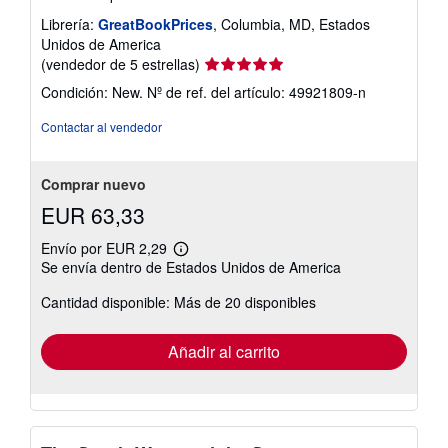
Librería:
GreatBookPrices
, Columbia, MD, Estados
Unidos de America
Calificación
(vendedor de 5 estrellas)
del
Condición: New.
Nº de ref. del artículo: 49921809-n
vendedor:
5
Contactar al vendedor
de
5
estrellas
Comprar nuevo
EUR 63,33
Envío por EUR 2,29
Más
Se envía dentro de Estados Unidos de America
información
sobre
Cantidad disponible: Más de 20 disponibles
las
tarifas
de
envío
Añadir al carrito