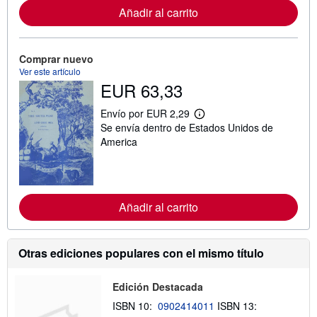
m
Añadir al carrito
a
c
i
ó
Comprar nuevo
n
Ver este artículo
s
o
EUR 63,33
b
r
Envío por EUR 2,29
e
M
l
Se envía dentro de Estados Unidos de
á
a
s
America
s
i
t
n
a
f
r
o
i
r
f
m
Añadir al carrito
a
a
s
c
d
i
e
ó
Otras ediciones populares con el mismo título
e
n
n
s
v
o
í
Edición Destacada
b
o
r
ISBN 10:
0902414011
ISBN 13:
e