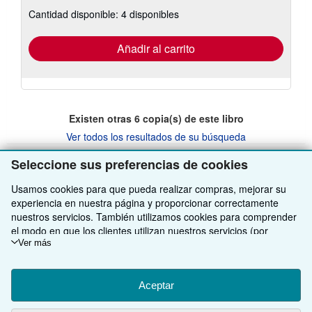
sobre
Cantidad disponible: 4 disponibles
las
tarifas
de
envío
Añadir al carrito
Existen otras
6
copia(s) de este libro
Ver todos los resultados de su búsqueda
Seleccione sus preferencias de cookies
VOLVER AL INICIO
Usamos cookies para que pueda realizar compras, mejorar su
experiencia en nuestra página y proporcionar correctamente
nuestros servicios. También utilizamos cookies para comprender
Compre con nosotros
el modo en que los clientes utilizan nuestros servicios (por
ejemplo, midiendo las visitas al sitio) y así poder realizar mejoras.
Ver más
Venda con nosotros
Búsqueda avanzada
Si está de acuerdo, también utilizaremos cookies de terceros
para mostrar contenido relevante en los anuncios y medir el
Sobre nosotros
Colecciones
Comenzar a vender
rendimiento de los mismos. Elija Rechazar si noestá de acuerdo
Aceptar
o Personalizar para obtener más información. Puede cambiar sus
Obtener Ayuda
Mi cuenta
Únase a nuestro programa de afiliados
Sobre IberLibro