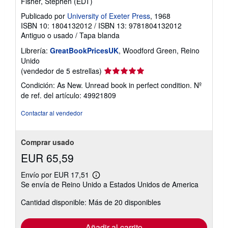
Fisher, Stephen (EDT)
Publicado por
University of Exeter Press
, 1968
ISBN 10: 1804132012
/
ISBN 13: 9781804132012
Antiguo o usado
/
Tapa blanda
Librería:
GreatBookPricesUK
, Woodford Green, Reino
Unido
Calificación
(vendedor de 5 estrellas)
del
Condición: As New. Unread book in perfect condition.
Nº
vendedor:
de ref. del artículo: 49921809
5
de
Contactar al vendedor
5
estrellas
Comprar usado
EUR 65,59
Envío por EUR 17,51
Más
Se envía de Reino Unido a Estados Unidos de America
información
sobre
Cantidad disponible: Más de 20 disponibles
las
tarifas
de
envío
Añadir al carrito