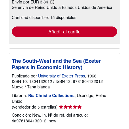
Envío por EUR 3,84
Más
Se envía de Reino Unido a Estados Unidos de America
información
sobre
Cantidad disponible: 15 disponibles
las
tarifas
de
envío
Añadir al carrito
The South-West and the Sea (Exeter
Papers in Economic History)
Publicado por
University of Exeter Press
, 1968
ISBN 10: 1804132012
/
ISBN 13: 9781804132012
Nuevo
/
Tapa blanda
Librería:
Ria Christie Collections
, Uxbridge, Reino
Unido
Calificación
(vendedor de 5 estrellas)
del
Condición: New. In.
Nº de ref. del artículo:
vendedor:
ria9781804132012_new
5