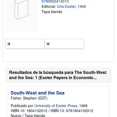
9780902414013
l
a
Editorial:
Univ.Exeter, 1968
s
Tapa blanda
t
a
r
i
f
a
s
d
e
e
n
v
í
o
Resultados de la búsqueda para The South-West
and the Sea: 1 (Exeter Papers in Economic...
South-West and the Sea
Fisher, Stephen (EDT)
Publicado por
University of Exeter Press
, 1968
ISBN 10: 1804132012
/
ISBN 13: 9781804132012
Nuevo
/
Tapa blanda