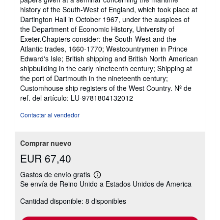
5
history of the South-West of England, which took place at
de
Dartington Hall in October 1967, under the auspices of
5
the Department of Economic History, University of
estrellas
Exeter.Chapters consider: the South-West and the
Atlantic trades, 1660-1770; Westcountrymen in Prince
Edward's Isle; British shipping and British North American
shipbuilding in the early nineteenth century; Shipping at
the port of Dartmouth in the nineteenth century;
Customhouse ship registers of the West Country.
Nº de
ref. del artículo: LU-9781804132012
Contactar al vendedor
Comprar nuevo
EUR 67,40
Gastos de envío gratis
Más
Se envía de Reino Unido a Estados Unidos de America
información
sobre
Cantidad disponible: 8 disponibles
las
tarifas
de