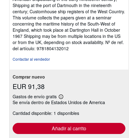
Shipping at the port of Dartmouth in the nineteenth
century; Customhouse ship registers of the West Country.
This volume collects the papers given at a seminar
concerning the maritime history of the South-West of
England, which took place at Dartington Hall in October
1967 Shipping may be from multiple locations in the US
or from the UK, depending on stock availability.
Nº de ref.
del artículo: 9781804132012
Contactar al vendedor
Comprar nuevo
EUR 91,38
Gastos de envío gratis
Más
Se envía dentro de Estados Unidos de America
información
sobre
Cantidad disponible: 1 disponibles
las
tarifas
de
envío
Añadir al carrito