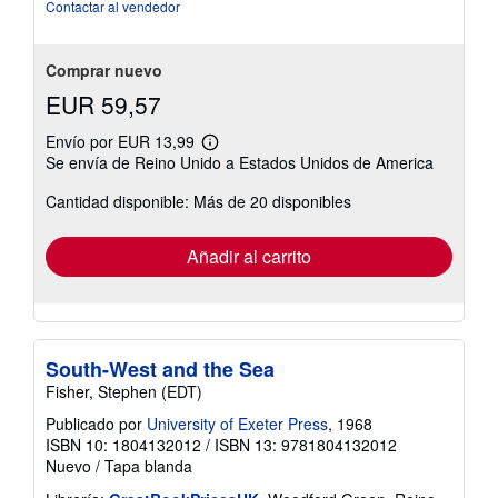
de
Contactar al vendedor
5
estrellas
Comprar nuevo
EUR 59,57
Envío por EUR 13,99
Más
Se envía de Reino Unido a Estados Unidos de America
información
sobre
Cantidad disponible: Más de 20 disponibles
las
tarifas
de
envío
Añadir al carrito
South-West and the Sea
Fisher, Stephen (EDT)
Publicado por
University of Exeter Press
, 1968
ISBN 10: 1804132012
/
ISBN 13: 9781804132012
Nuevo
/
Tapa blanda