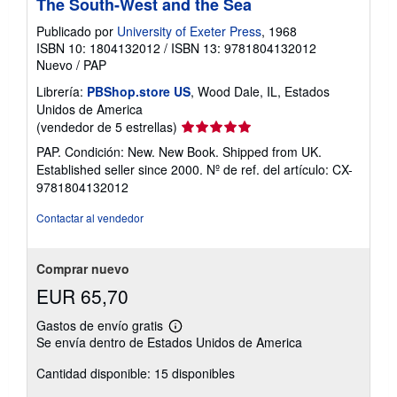
The South-West and the Sea
Publicado por
University of Exeter Press
, 1968
ISBN 10: 1804132012
/
ISBN 13: 9781804132012
Nuevo
/
PAP
Librería:
PBShop.store US
, Wood Dale, IL, Estados
Unidos de America
Calificación
(vendedor de 5 estrellas)
del
PAP. Condición: New. New Book. Shipped from UK.
vendedor:
Established seller since 2000.
Nº de ref. del artículo: CX-
5
9781804132012
de
5
Contactar al vendedor
estrellas
Comprar nuevo
EUR 65,70
Gastos de envío gratis
Más
Se envía dentro de Estados Unidos de America
información
sobre
Cantidad disponible: 15 disponibles
las
tarifas