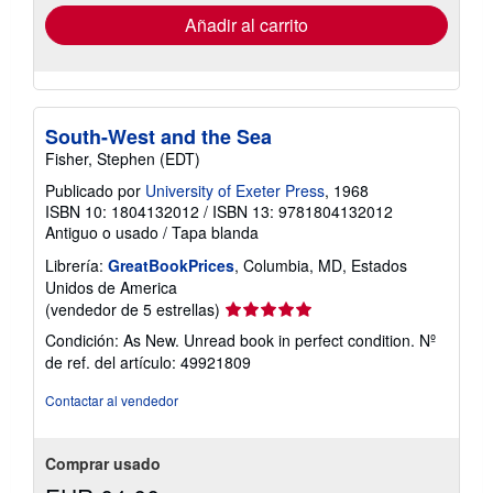
de
envío
Añadir al carrito
South-West and the Sea
Fisher, Stephen (EDT)
Publicado por
University of Exeter Press
, 1968
ISBN 10: 1804132012
/
ISBN 13: 9781804132012
Antiguo o usado
/
Tapa blanda
Librería:
GreatBookPrices
, Columbia, MD, Estados
Unidos de America
Calificación
(vendedor de 5 estrellas)
del
Condición: As New. Unread book in perfect condition.
Nº
vendedor:
de ref. del artículo: 49921809
5
de
Contactar al vendedor
5
estrellas
Comprar usado