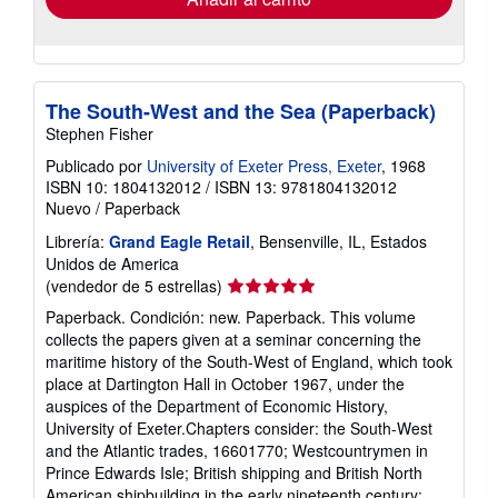
The South-West and the Sea (Paperback)
Stephen Fisher
Publicado por
University of Exeter Press, Exeter
, 1968
ISBN 10: 1804132012
/
ISBN 13: 9781804132012
Nuevo
/
Paperback
Librería:
Grand Eagle Retail
, Bensenville, IL, Estados
Unidos de America
Calificación
(vendedor de 5 estrellas)
del
Paperback. Condición: new. Paperback. This volume
vendedor:
collects the papers given at a seminar concerning the
5
maritime history of the South-West of England, which took
de
place at Dartington Hall in October 1967, under the
5
auspices of the Department of Economic History,
estrellas
University of Exeter.Chapters consider: the South-West
and the Atlantic trades, 16601770; Westcountrymen in
Prince Edwards Isle; British shipping and British North
American shipbuilding in the early nineteenth century;