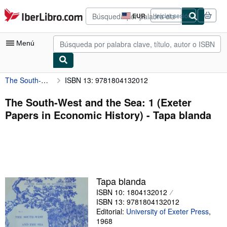
Pasar al contenido principal
IberLibro.com
EUR
Iniciar sesión
Preferencias
de
compra
Menú
del
sitio.
The South-West and the Sea: 1 (Exeter Papers in Economic History)
ISBN 13: 9781804132012
Mi cuenta
Consultar mis pedidos
The South-West and the Sea: 1 (Exeter
Papers in Economic History) - Tapa blanda
Búsqueda avanzada
Colecciones
Libros antiguos
Arte y coleccionismo
Tapa blanda
Vendedores
ISBN 10: 1804132012
ISBN 13: 9781804132012
Comenzar a vender
Editorial:
University of Exeter Press
,
1968
Ayuda