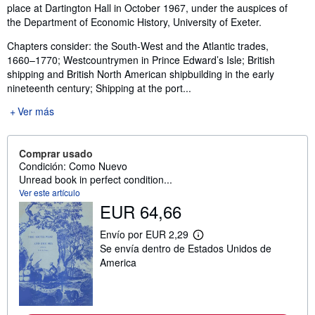
place at Dartington Hall in October 1967, under the auspices of
the Department of Economic History, University of Exeter.
Chapters consider: the South-West and the Atlantic trades,
1660–1770; Westcountrymen in Prince Edward’s Isle; British
shipping and British North American shipbuilding in the early
nineteenth century; Shipping at the port...
Ver más
Comprar usado
Condición: Como Nuevo
Unread book in perfect condition...
Ver este artículo
EUR 64,66
Envío por EUR 2,29
M
Se envía dentro de Estados Unidos de
á
s
America
i
n
f
o
r