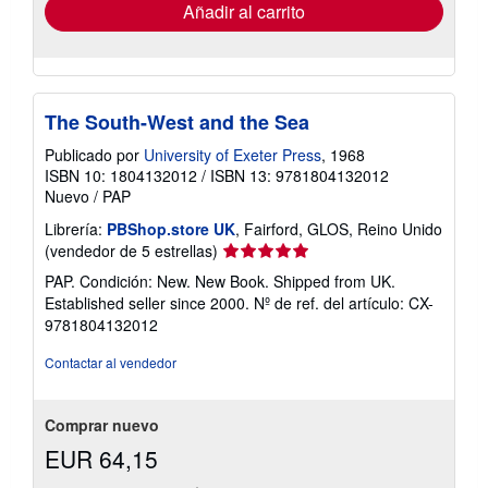
envío
Añadir al carrito
The South-West and the Sea
Publicado por
University of Exeter Press
, 1968
ISBN 10: 1804132012
/
ISBN 13: 9781804132012
Nuevo
/
PAP
Librería:
PBShop.store UK
, Fairford, GLOS, Reino Unido
Calificación
(vendedor de 5 estrellas)
del
PAP. Condición: New. New Book. Shipped from UK.
vendedor:
Established seller since 2000.
Nº de ref. del artículo: CX-
5
9781804132012
de
5
Contactar al vendedor
estrellas
Comprar nuevo
EUR 64,15