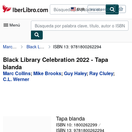
Pasar al contenido principal
IberLibro.com
EUR
Iniciar sesión
Preferencias
de
compra
Menú
del
sitio.
Marc Collins
Black Library Celebration 2022
ISBN 13: 9781800262294
Mi cuenta
Consultar mis pedidos
Black Library Celebration 2022 - Tapa
blanda
Búsqueda avanzada
Marc Collins
;
Mike Brooks
;
Guy Haley
;
Ray Cluley
;
Colecciones
C.L. Werner
Libros antiguos
Arte y coleccionismo
Vendedores
Tapa blanda
Comenzar a vender
ISBN 10: 1800262299
Ayuda
ISBN 13: 9781800262294