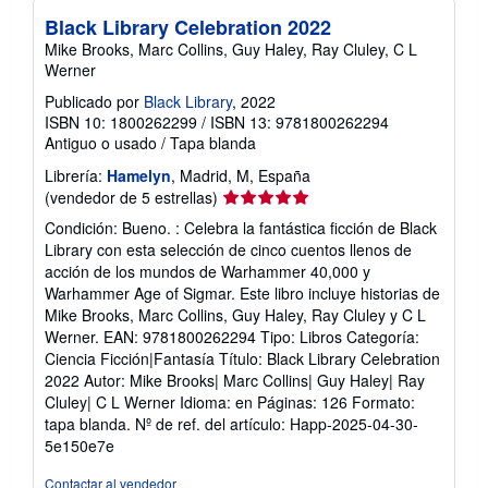
Black Library Celebration 2022
Mike Brooks, Marc Collins, Guy Haley, Ray Cluley, C L
Werner
Publicado por
Black Library
, 2022
ISBN 10: 1800262299
/
ISBN 13: 9781800262294
Antiguo o usado
/
Tapa blanda
Librería:
Hamelyn
, Madrid, M, España
Calificación
(vendedor de 5 estrellas)
del
Condición: Bueno. : Celebra la fantástica ficción de Black
vendedor:
Library con esta selección de cinco cuentos llenos de
5
acción de los mundos de Warhammer 40,000 y
de
Warhammer Age of Sigmar. Este libro incluye historias de
5
Mike Brooks, Marc Collins, Guy Haley, Ray Cluley y C L
estrellas
Werner. EAN: 9781800262294 Tipo: Libros Categoría:
Ciencia Ficción|Fantasía Título: Black Library Celebration
2022 Autor: Mike Brooks| Marc Collins| Guy Haley| Ray
Cluley| C L Werner Idioma: en Páginas: 126 Formato:
tapa blanda.
Nº de ref. del artículo: Happ-2025-04-30-
5e150e7e
Contactar al vendedor