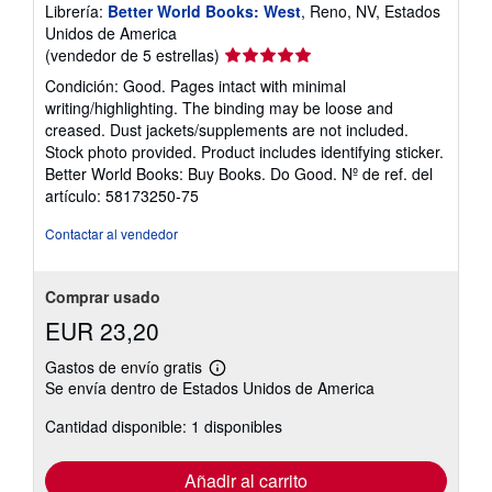
Librería:
Better World Books: West
, Reno, NV, Estados
Unidos de America
Calificación
(vendedor de 5 estrellas)
del
Condición: Good. Pages intact with minimal
vendedor:
writing/highlighting. The binding may be loose and
5
creased. Dust jackets/supplements are not included.
de
Stock photo provided. Product includes identifying sticker.
5
Better World Books: Buy Books. Do Good.
Nº de ref. del
estrellas
artículo: 58173250-75
Contactar al vendedor
Comprar usado
EUR 23,20
Gastos de envío gratis
Más
Se envía dentro de Estados Unidos de America
información
sobre
Cantidad disponible: 1 disponibles
las
tarifas
de
envío
Añadir al carrito