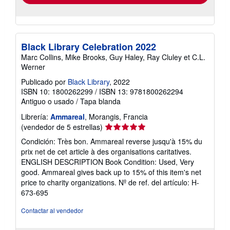
Black Library Celebration 2022
Marc Collins, Mike Brooks, Guy Haley, Ray Cluley et C.L.
Werner
Publicado por
Black Library
, 2022
ISBN 10: 1800262299
/
ISBN 13: 9781800262294
Antiguo o usado
/
Tapa blanda
Librería:
Ammareal
, Morangis, Francia
Calificación
(vendedor de 5 estrellas)
del
Condición: Très bon. Ammareal reverse jusqu'à 15% du
vendedor:
prix net de cet article à des organisations caritatives.
5
ENGLISH DESCRIPTION Book Condition: Used, Very
de
good. Ammareal gives back up to 15% of this item's net
5
price to charity organizations.
Nº de ref. del artículo: H-
estrellas
673-695
Contactar al vendedor