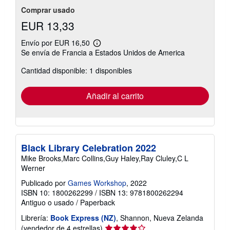
Comprar usado
EUR 13,33
Envío por EUR 16,50
Más
Se envía de Francia a Estados Unidos de America
información
sobre
Cantidad disponible: 1 disponibles
las
tarifas
de
envío
Añadir al carrito
Black Library Celebration 2022
Mike Brooks,Marc Collins,Guy Haley,Ray Cluley,C L
Werner
Publicado por
Games Workshop
, 2022
ISBN 10: 1800262299
/
ISBN 13: 9781800262294
Antiguo o usado
/
Paperback
Librería:
Book Express (NZ)
, Shannon, Nueva Zelanda
Calificación
(vendedor de 4 estrellas)