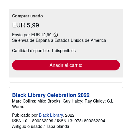
Comprar usado
EUR 5,99
Envío por EUR 12,99
Más
Se envía de España a Estados Unidos de America
información
sobre
Cantidad disponible: 1 disponibles
las
tarifas
de
envío
Añadir al carrito
Black Library Celebration 2022
Marc Collins; Mike Brooks; Guy Haley; Ray Cluley; C.L.
Werner
Publicado por
Black Library
, 2022
ISBN 10: 1800262299
/
ISBN 13: 9781800262294
Antiguo o usado
/
Tapa blanda