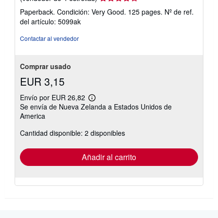
del
Paperback. Condición: Very Good. 125 pages.
Nº de ref.
vendedor:
del artículo: 5099ak
4
de
Contactar al vendedor
5
estrellas
Comprar usado
EUR 3,15
Envío por EUR 26,82
Más
Se envía de Nueva Zelanda a Estados Unidos de
información
America
sobre
las
tarifas
Cantidad disponible: 2 disponibles
de
envío
Añadir al carrito