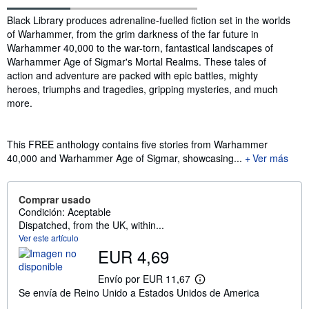
Sinopsis
Black Library produces adrenaline-fuelled fiction set in the worlds
of Warhammer, from the grim darkness of the far future in
Warhammer 40,000 to the war-torn, fantastical landscapes of
Warhammer Age of Sigmar's Mortal Realms. These tales of
action and adventure are packed with epic battles, mighty
heroes, triumphs and tragedies, gripping mysteries, and much
more.
This FREE anthology contains five stories from Warhammer
40,000 and Warhammer Age of Sigmar, showcasing...
Ver más
Comprar usado
Condición: Aceptable
Dispatched, from the UK, within...
Ver este artículo
EUR 4,69
Envío por EUR 11,67
M
Se envía de Reino Unido a Estados Unidos de America
á
s