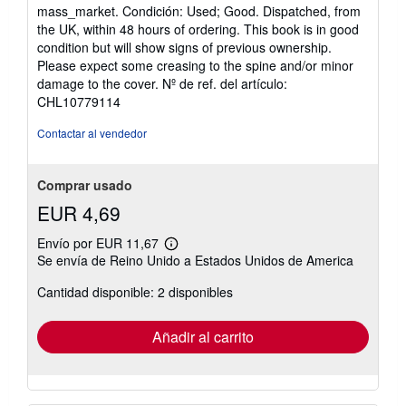
del
mass_market. Condición: Used; Good. Dispatched, from
v
vendedor:
í
the UK, within 48 hours of ordering. This book is in good
o
5
condition but will show signs of previous ownership.
de
Please expect some creasing to the spine and/or minor
5
damage to the cover.
Nº de ref. del artículo:
estrellas
CHL10779114
Contactar al vendedor
Comprar usado
EUR 4,69
Envío por EUR 11,67
Más
Se envía de Reino Unido a Estados Unidos de America
información
sobre
Cantidad disponible: 2 disponibles
las
tarifas
de
envío
Añadir al carrito