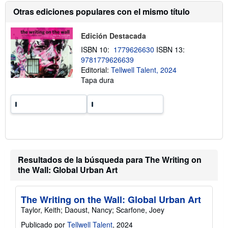
a
Otras ediciones populares con el mismo título
c
i
ó
Edición Destacada
n
s
ISBN 10:
1779626630
ISBN 13:
o
9781779626639
b
r
Editorial:
Tellwell Talent, 2024
e
Tapa dura
l
a
s
t
a
r
i
f
a
s
Resultados de la búsqueda para The Writing on
d
e
the Wall: Global Urban Art
e
n
v
The Writing on the Wall: Global Urban Art
í
o
Taylor, Keith; Daoust, Nancy; Scarfone, Joey
Publicado por
Tellwell Talent
, 2024