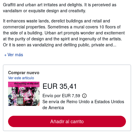
Sinopsis
Graffiti and urban art irritates and delights. It is perceived as
vandalism or exquisite design and creativity.
It enhances waste lands, derelict buildings and retail and
commercial properties. Sometimes a mural covers 10 floors of
the side of a building. Urban art prompts wonder and excitement
at the purity of design and the spirit and ingenuity of the artists.
Or it is seen as vandalizing and defiling public, private and...
Ver más
Comprar nuevo
Ver este artículo
EUR 35,41
Envío por EUR 7,59
M
Se envía de Reino Unido a Estados Unidos
á
s
de America
i
n
f
Añadir al carrito
o
r
m