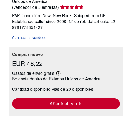
Unidos de America
Calificación
(vendedor de 5 estrellas)
del
PAP. Condición: New. New Book. Shipped from UK.
vendedor:
Established seller since 2000.
Nº de ref. del artículo: L2-
5
9781778354427
de
5
Contactar al vendedor
estrellas
Comprar nuevo
EUR 48,22
Gastos de envío gratis
Más
Se envía dentro de Estados Unidos de America
información
sobre
Cantidad disponible: Más de 20 disponibles
las
tarifas
de
envío
Añadir al carrito