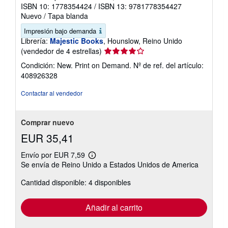
ISBN 10: 1778354424
/
ISBN 13: 9781778354427
Nuevo
/
Tapa blanda
Impresión bajo demanda
Librería:
Majestic Books
, Hounslow, Reino Unido
Calificación
(vendedor de 4 estrellas)
del
Condición: New. Print on Demand.
Nº de ref. del artículo:
vendedor:
408926328
4
de
Contactar al vendedor
5
estrellas
Comprar nuevo
EUR 35,41
Envío por EUR 7,59
Más
Se envía de Reino Unido a Estados Unidos de America
información
sobre
Cantidad disponible: 4 disponibles
las
tarifas
de
envío
Añadir al carrito