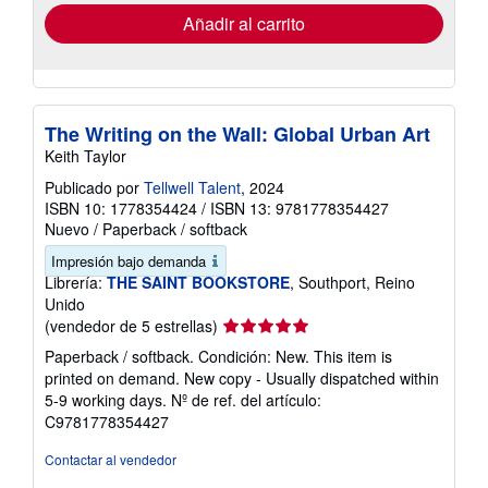
de
envío
Añadir al carrito
The Writing on the Wall: Global Urban Art
Keith Taylor
Publicado por
Tellwell Talent
, 2024
ISBN 10: 1778354424
/
ISBN 13: 9781778354427
Nuevo
/
Paperback / softback
Impresión bajo demanda
Librería:
THE SAINT BOOKSTORE
, Southport, Reino
Unido
Calificación
(vendedor de 5 estrellas)
del
Paperback / softback. Condición: New. This item is
vendedor:
printed on demand. New copy - Usually dispatched within
5
5-9 working days.
Nº de ref. del artículo:
de
C9781778354427
5
estrellas
Contactar al vendedor