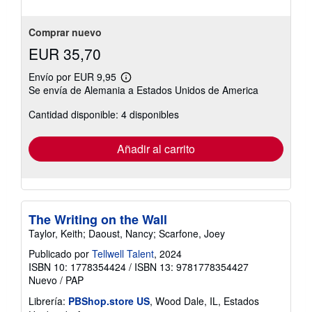
5
estrellas
Comprar nuevo
EUR 35,70
Envío por EUR 9,95
Más
Se envía de Alemania a Estados Unidos de America
información
sobre
Cantidad disponible: 4 disponibles
las
tarifas
de
envío
Añadir al carrito
The Writing on the Wall
Taylor, Keith; Daoust, Nancy; Scarfone, Joey
Publicado por
Tellwell Talent
, 2024
ISBN 10: 1778354424
/
ISBN 13: 9781778354427
Nuevo
/
PAP
Librería:
PBShop.store US
, Wood Dale, IL, Estados