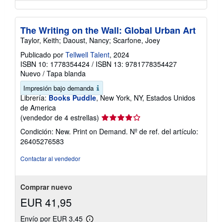
The Writing on the Wall: Global Urban Art
Taylor, Keith; Daoust, Nancy; Scarfone, Joey
Publicado por
Tellwell Talent
, 2024
ISBN 10: 1778354424
/
ISBN 13: 9781778354427
Nuevo
/
Tapa blanda
Impresión bajo demanda
Librería:
Books Puddle
, New York, NY, Estados Unidos
de America
Calificación
(vendedor de 4 estrellas)
del
Condición: New. Print on Demand.
Nº de ref. del artículo:
vendedor:
26405276583
4
de
Contactar al vendedor
5
estrellas
Comprar nuevo
EUR 41,95
Envío por EUR 3,45