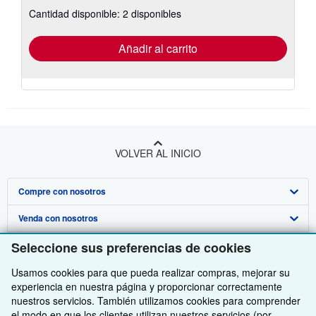
sobre
Cantidad disponible: 2 disponibles
las
tarifas
de
envío
Añadir al carrito
VOLVER AL INICIO
Compre con nosotros
Venda con nosotros
Búsqueda avanzada
Seleccione sus preferencias de cookies
Sobre nosotros
Colecciones
Comenzar a vender
Usamos cookies para que pueda realizar compras, mejorar su
Obtener Ayuda
Mi cuenta
Únase a nuestro programa de afiliados
Sobre IberLibro
experiencia en nuestra página y proporcionar correctamente
Otras compañías de AbeBooks
Mis pedidos
Recomiende un vendedor
Medios
Preguntas frecuentes y guías
nuestros servicios. También utilizamos cookies para comprender
el modo en que los clientes utilizan nuestros servicios (por