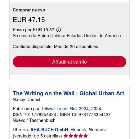
Comprar nuevo
EUR 47,15
Envío por EUR 19,37
Más
Se envía de Reino Unido a Estados Unidos de America
información
sobre
Cantidad disponible: Más de 20 disponibles
las
tarifas
de
envío
Añadir al carrito
The Writing on the Wall : Global Urban Art
Nancy Daoust
Publicado por
Tellwell Talent Nov 2024
, 2024
ISBN 10: 1778354424
/
ISBN 13: 9781778354427
Nuevo
/
Taschenbuch
Librería:
AHA-BUCH GmbH
, Einbeck, Alemania
Calificación
(vendedor de 5 estrellas)