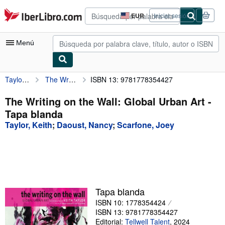
Pasar al contenido principal
IberLibro.com
EUR
Iniciar sesión
Preferencias
de
compra
Menú
del
sitio.
Taylor, Keith
The Writing on the Wall: Global Urban Art
ISBN 13: 9781778354427
Mi cuenta
Consultar mis pedidos
The Writing on the Wall: Global Urban Art -
Tapa blanda
Búsqueda avanzada
Taylor, Keith
;
Daoust, Nancy
;
Scarfone, Joey
Colecciones
Libros antiguos
Arte y coleccionismo
Vendedores
Tapa blanda
ISBN 10: 1778354424
Comenzar a vender
ISBN 13: 9781778354427
Ayuda
Editorial:
Tellwell Talent
,
2024