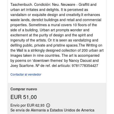
del
Taschenbuch. Condición: Neu. Neuware - Graffiti and
vendedor:
urban art irritates and delights. It is perceived as
5
vandalism or exquisite design and creativity.It enhances
de
waste lands, derelict buildings and retail and commercial
5
properties. Sometimes a mural covers 10 floors of the
estrellas
side of a building. Urban art prompts wonder and
excitement at the purity of design and the spirit and
ingenuity of the artists. Or it is seen as vandalizing and
defiling public, private and pristine spaces.The Writing on
the Wall is a strikingly designed collection of 200 urban art
images taken in nine countries. The art is accompanied
by poems on 'downtown themes' by Nancy Daoust and
Joey Scarfone.
Nº de ref. del artículo: 9781778354427
Contactar al vendedor
Comprar nuevo
EUR 51,00
Envío por EUR 62,93
Más
Se envía de Alemania a Estados Unidos de America
información