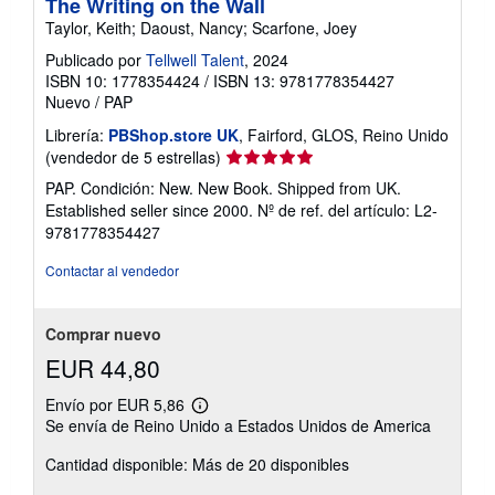
The Writing on the Wall
Taylor, Keith; Daoust, Nancy; Scarfone, Joey
Publicado por
Tellwell Talent
, 2024
ISBN 10: 1778354424
/
ISBN 13: 9781778354427
Nuevo
/
PAP
Librería:
PBShop.store UK
, Fairford, GLOS, Reino Unido
Calificación
(vendedor de 5 estrellas)
del
PAP. Condición: New. New Book. Shipped from UK.
vendedor:
Established seller since 2000.
Nº de ref. del artículo: L2-
5
9781778354427
de
5
Contactar al vendedor
estrellas
Comprar nuevo
EUR 44,80
Envío por EUR 5,86
Más
Se envía de Reino Unido a Estados Unidos de America
información
sobre
Cantidad disponible: Más de 20 disponibles
las
tarifas