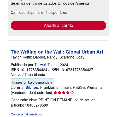
Más
Se envía dentro de Estados Unidos de America
información
sobre
Cantidad disponible: 4 disponibles
las
tarifas
de
envío
Añadir al carrito
The Writing on the Wall: Global Urban Art
Taylor, Keith; Daoust, Nancy; Scarfone, Joey
Publicado por
Tellwell Talent
, 2024
ISBN 10: 1778354424
/
ISBN 13: 9781778354427
Nuevo
/
Tapa blanda
Impresión bajo demanda
Librería:
Biblios
, Frankfurt am main, HESSE, Alemania
Calificación
(vendedor de 4 estrellas)
del
Condición: New. PRINT ON DEMAND.
Nº de ref. del
vendedor:
artículo: 18405276589
4
de
Contactar al vendedor