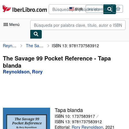
Pasar al contenido principal
IberLibro.com
EUR
Iniciar sesión
Preferencias
de
compra
Menú
del
sitio.
Reynoldson, Rory
The Savage 99 Pocket Reference
ISBN 13: 9781737583912
Mi cuenta
Consultar mis pedidos
The Savage 99 Pocket Reference - Tapa
blanda
Búsqueda avanzada
Reynoldson, Rory
Colecciones
Libros antiguos
Arte y coleccionismo
Vendedores
Tapa blanda
ISBN 10: 1737583917
Comenzar a vender
ISBN 13: 9781737583912
Ayuda
Editorial:
Rory Reynoldson
,
2021