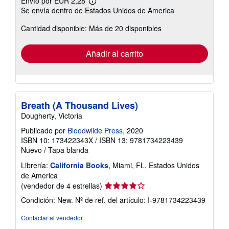
Envío por EUR 2,28
Más
Se envía dentro de Estados Unidos de America
información
sobre
Cantidad disponible: Más de 20 disponibles
las
tarifas
de
envío
Añadir al carrito
Breath (A Thousand Lives)
Dougherty, Victoria
Publicado por
Bloodwilde Press
, 2020
ISBN 10: 173422343X
/
ISBN 13: 9781734223439
Nuevo
/
Tapa blanda
Librería:
California Books
, Miami, FL, Estados Unidos
de America
Calificación
(vendedor de 4 estrellas)
del
Condición: New.
Nº de ref. del artículo: I-9781734223439
vendedor:
4
Contactar al vendedor
de