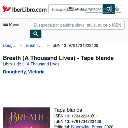
Pasar al contenido principal
IberLibro.com
EUR
Iniciar sesión
Preferencias
de
compra
Menú
del
sitio.
Dougherty, Victoria
Breath (A Thousand Lives)
ISBN 13: 9781734223439
Mi cuenta
Consultar mis pedidos
Breath (A Thousand Lives) - Tapa blanda
Libro 1 de 3: A Thousand Lives
Búsqueda avanzada
Dougherty, Victoria
Colecciones
Libros antiguos
Arte y coleccionismo
Vendedores
Tapa blanda
Comenzar a vender
ISBN 10: 173422343X
ISBN 13: 9781734223439
Ayuda
Editorial:
Bloodwilde Press
,
2020