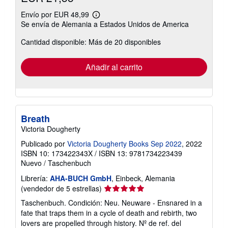
Envío por EUR 48,99
Más
Se envía de Alemania a Estados Unidos de America
información
sobre
Cantidad disponible: Más de 20 disponibles
las
tarifas
de
envío
Añadir al carrito
Breath
Victoria Dougherty
Publicado por
Victoria Dougherty Books Sep 2022
, 2022
ISBN 10: 173422343X
/
ISBN 13: 9781734223439
Nuevo
/
Taschenbuch
Librería:
AHA-BUCH GmbH
, Einbeck, Alemania
Calificación
(vendedor de 5 estrellas)
del
Taschenbuch. Condición: Neu. Neuware - Ensnared in a
vendedor:
fate that traps them in a cycle of death and rebirth, two
5
lovers are propelled through history.
Nº de ref. del