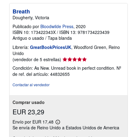
Breath
Dougherty, Victoria
Publicado por
Bloodwilde Press
, 2020
ISBN 10: 173422343X
/
ISBN 13: 9781734223439
Antiguo o usado
/
Tapa blanda
Librería:
GreatBookPricesUK
, Woodford Green, Reino
Unido
Calificación
(vendedor de 5 estrellas)
del
Condición: As New. Unread book in perfect condition.
Nº
vendedor:
de ref. del artículo: 44832655
5
de
Contactar al vendedor
5
estrellas
Comprar usado
EUR 23,29
Envío por EUR 17,48
Más
Se envía de Reino Unido a Estados Unidos de America
información
sobre