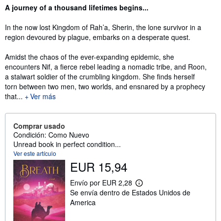
Sinopsis
A journey of a thousand lifetimes begins...
In the now lost Kingdom of Rah’a, Sherin, the lone survivor in a
region devoured by plague, embarks on a desperate quest.
Amidst the chaos of the ever-expanding epidemic, she
encounters Nif, a fierce rebel leading a nomadic tribe, and Roon,
a stalwart soldier of the crumbling kingdom. She finds herself
torn between two men, two worlds, and ensnared by a prophecy
that...
Ver más
Comprar usado
Condición: Como Nuevo
Unread book in perfect condition...
Ver este artículo
EUR 15,94
Envío por EUR 2,28
M
Se envía dentro de Estados Unidos de
á
s
America
i
n