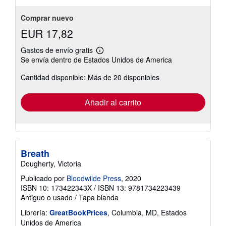
5
estrellas
Comprar nuevo
EUR 17,82
Gastos de envío gratis
Más
Se envía dentro de Estados Unidos de America
información
sobre
Cantidad disponible: Más de 20 disponibles
las
tarifas
de
envío
Añadir al carrito
Breath
Dougherty, Victoria
Publicado por
Bloodwilde Press
, 2020
ISBN 10: 173422343X
/
ISBN 13: 9781734223439
Antiguo o usado
/
Tapa blanda
Librería:
GreatBookPrices
, Columbia, MD, Estados
Unidos de America