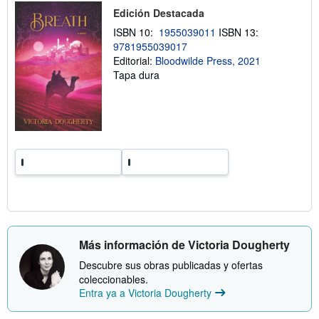
o
b
Edición Destacada
r
e
ISBN 10:
1955039011
ISBN 13:
l
9781955039017
a
Editorial:
Bloodwilde Press, 2021
s
t
Tapa dura
a
r
i
f
a
s
d
e
e
n
v
í
o
Más información de Victoria Dougherty
Descubre sus obras publicadas y ofertas
coleccionables.
Entra ya a Victoria Dougherty