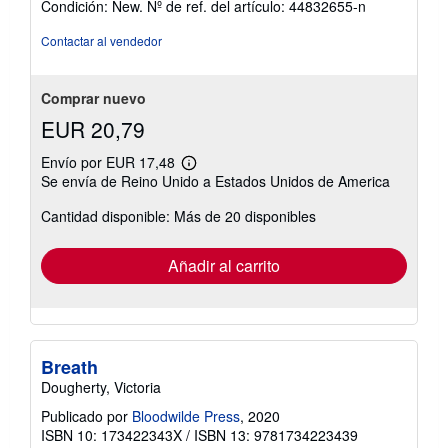
Condición: New.
Nº de ref. del artículo: 44832655-n
vendedor:
5
Contactar al vendedor
de
5
estrellas
Comprar nuevo
EUR 20,79
Envío por EUR 17,48
Más
Se envía de Reino Unido a Estados Unidos de America
información
sobre
Cantidad disponible: Más de 20 disponibles
las
tarifas
de
envío
Añadir al carrito
Breath
Dougherty, Victoria
Publicado por
Bloodwilde Press
, 2020
ISBN 10: 173422343X
/
ISBN 13: 9781734223439