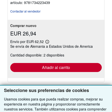
de
artículo: 9781734223439
5
estrellas
Contactar al vendedor
Comprar nuevo
EUR 26,94
Envío por EUR 62,52
Más
Se envía de Alemania a Estados Unidos de America
información
sobre
Cantidad disponible: 2 disponibles
las
tarifas
de
envío
Añadir al carrito
Seleccione sus preferencias de cookies
Usamos cookies para que pueda realizar compras, mejorar su
experiencia en nuestra página y proporcionar correctamente
VOLVER AL INICIO
nuestros servicios. También utilizamos cookies para comprender