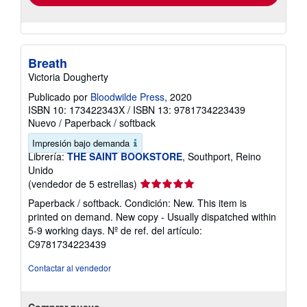
Breath
Victoria Dougherty
Publicado por
Bloodwilde Press
, 2020
ISBN 10: 173422343X
/
ISBN 13: 9781734223439
Nuevo
/
Paperback / softback
Impresión bajo demanda
Librería:
THE SAINT BOOKSTORE
, Southport, Reino
Unido
Calificación
(vendedor de 5 estrellas)
del
Paperback / softback. Condición: New. This item is
vendedor:
printed on demand. New copy - Usually dispatched within
5
5-9 working days.
Nº de ref. del artículo:
de
C9781734223439
5
estrellas
Contactar al vendedor
Comprar nuevo