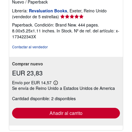
Nuevo
/
Paperback
Librería:
Revaluation Books
, Exeter, Reino Unido
Calificación
(vendedor de 5 estrellas)
del
Paperback. Condición: Brand New. 444 pages.
vendedor:
8.00x5.25x1.11 inches. In Stock.
Nº de ref. del artículo: x-
5
173422343X
de
5
Contactar al vendedor
estrellas
Comprar nuevo
EUR 23,83
Envío por EUR 14,57
Más
Se envía de Reino Unido a Estados Unidos de America
información
sobre
Cantidad disponible: 2 disponibles
las
tarifas
de
envío
Añadir al carrito