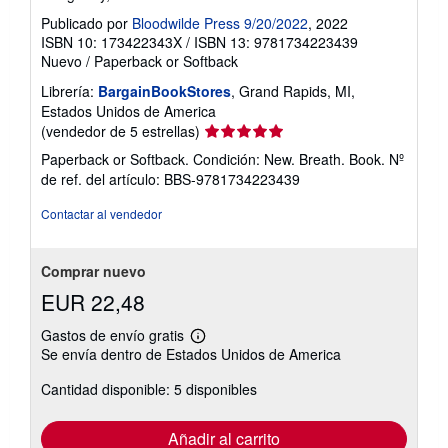
Publicado por
Bloodwilde Press 9/20/2022
, 2022
ISBN 10: 173422343X
/
ISBN 13: 9781734223439
Nuevo
/
Paperback or Softback
Librería:
BargainBookStores
, Grand Rapids, MI,
Estados Unidos de America
Calificación
(vendedor de 5 estrellas)
del
Paperback or Softback. Condición: New. Breath. Book.
Nº
vendedor:
de ref. del artículo: BBS-9781734223439
5
de
Contactar al vendedor
5
estrellas
Comprar nuevo
EUR 22,48
Gastos de envío gratis
Más
Se envía dentro de Estados Unidos de America
información
sobre
Cantidad disponible: 5 disponibles
las
tarifas
de
envío
Añadir al carrito