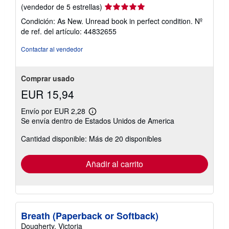
Calificación
(vendedor de 5 estrellas)
del
Condición: As New. Unread book in perfect condition.
Nº
vendedor:
de ref. del artículo: 44832655
5
de
Contactar al vendedor
5
estrellas
Comprar usado
EUR 15,94
Envío por EUR 2,28
Más
Se envía dentro de Estados Unidos de America
información
sobre
Cantidad disponible: Más de 20 disponibles
las
tarifas
de
envío
Añadir al carrito
Breath (Paperback or Softback)
Dougherty, Victoria