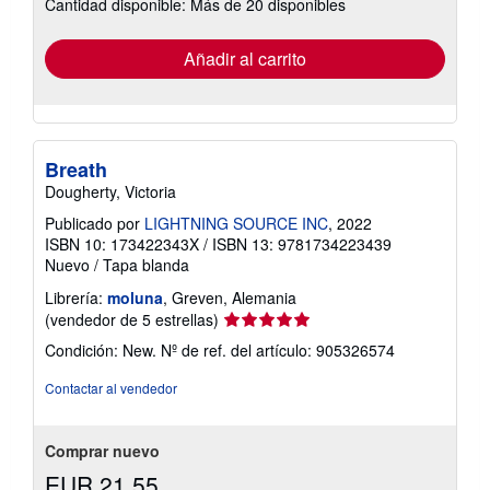
Cantidad disponible: Más de 20 disponibles
las
tarifas
de
envío
Añadir al carrito
Breath
Dougherty, Victoria
Publicado por
LIGHTNING SOURCE INC
, 2022
ISBN 10: 173422343X
/
ISBN 13: 9781734223439
Nuevo
/
Tapa blanda
Librería:
moluna
, Greven, Alemania
Calificación
(vendedor de 5 estrellas)
del
Condición: New.
Nº de ref. del artículo: 905326574
vendedor:
5
Contactar al vendedor
de
5
estrellas
Comprar nuevo
EUR 21,55