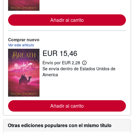
f
o
r
m
Añadir al carrito
a
c
i
ó
n
Comprar nuevo
s
Ver este artículo
o
EUR 15,46
b
r
e
Envío por EUR 2,28
l
M
Se envía dentro de Estados Unidos de
a
á
s
s
America
t
i
a
n
r
f
i
o
f
r
a
m
s
Añadir al carrito
a
d
c
e
i
e
ó
n
n
Otras ediciones populares con el mismo título
v
s
í
o