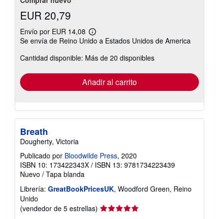
EUR 20,79
Envío por EUR 14,08
Más
Se envía de Reino Unido a Estados Unidos de America
información
sobre
Cantidad disponible: Más de 20 disponibles
las
tarifas
de
envío
Añadir al carrito
Breath
Dougherty, Victoria
Publicado por
Bloodwilde Press
, 2020
ISBN 10: 173422343X
/
ISBN 13: 9781734223439
Nuevo
/
Tapa blanda
Librería:
GreatBookPricesUK
, Woodford Green, Reino
Unido
Calificación
(vendedor de 5 estrellas)
del