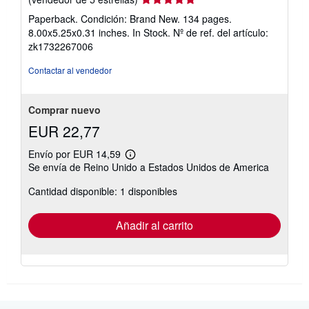
del
Paperback. Condición: Brand New. 134 pages.
vendedor:
8.00x5.25x0.31 inches. In Stock.
Nº de ref. del artículo:
5
zk1732267006
de
5
Contactar al vendedor
estrellas
Comprar nuevo
EUR 22,77
Envío por EUR 14,59
Más
Se envía de Reino Unido a Estados Unidos de America
información
sobre
Cantidad disponible: 1 disponibles
las
tarifas
de
envío
Añadir al carrito