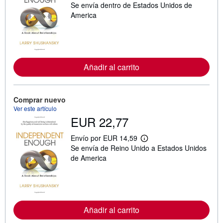
Se envía dentro de Estados Unidos de
á
s
America
i
n
f
o
r
m
Añadir al carrito
a
c
i
ó
n
Comprar nuevo
s
Ver este artículo
o
EUR 22,77
b
r
e
Envío por EUR 14,59
l
M
Se envía de Reino Unido a Estados Unidos
a
á
s
s
de America
t
i
a
n
r
f
i
o
f
r
a
m
s
Añadir al carrito
a
d
c
e