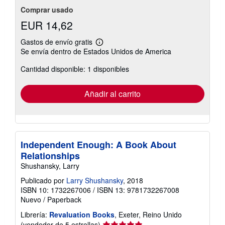
Comprar usado
EUR 14,62
Gastos de envío gratis
Más
Se envía dentro de Estados Unidos de America
información
sobre
Cantidad disponible: 1 disponibles
las
tarifas
de
envío
Añadir al carrito
Independent Enough: A Book About
Relationships
Shushansky, Larry
Publicado por
Larry Shushansky
, 2018
ISBN 10: 1732267006
/
ISBN 13: 9781732267008
Nuevo
/
Paperback
Librería:
Revaluation Books
, Exeter, Reino Unido
Calificación
(vendedor de 5 estrellas)