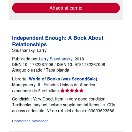
de
envío
Añadir al carrito
Independent Enough: A Book About
Relationships
Shushansky, Larry
Publicado por
Larry Shushansky
, 2018
ISBN 10: 1732267006
/
ISBN 13: 9781732267008
Antiguo o usado
/
Tapa blanda
Librería:
World of Books (was SecondSale)
,
Montgomery, IL, Estados Unidos de America
Calificación
(vendedor de 5 estrellas)
del
Condición: Very Good. Item in very good condition!
vendedor:
Textbooks may not include supplemental items i.e. CDs,
5
access codes etc.
Nº de ref. del artículo: 00093623586
de
5
Contactar al vendedor
estrellas