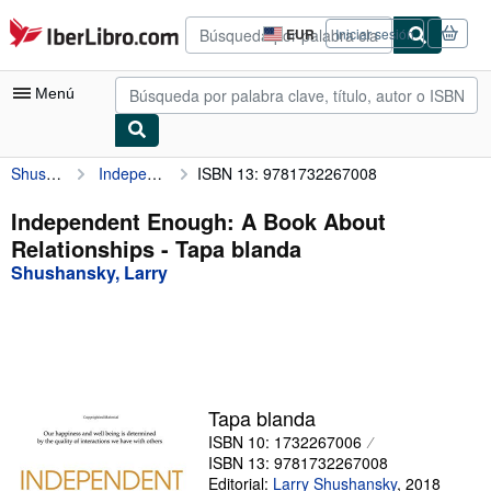
Pasar al contenido principal
IberLibro.com
EUR
Iniciar sesión
Preferencias
de
compra
Menú
del
sitio.
Shushansky, Larry
Independent Enough: A Book About Relationships
ISBN 13: 9781732267008
Mi cuenta
Consultar mis pedidos
Independent Enough: A Book About
Relationships - Tapa blanda
Búsqueda avanzada
Shushansky, Larry
Colecciones
Libros antiguos
Arte y coleccionismo
Vendedores
Tapa blanda
ISBN 10: 1732267006
Comenzar a vender
ISBN 13: 9781732267008
Ayuda
Editorial:
Larry Shushansky
,
2018