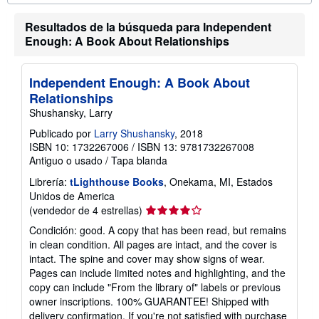
i
e
ó
n
n
Resultados de la búsqueda para Independent
v
s
Enough: A Book About Relationships
í
o
o
b
r
e
Independent Enough: A Book About
l
Relationships
a
s
Shushansky, Larry
t
a
Publicado por
Larry Shushansky
, 2018
r
ISBN 10: 1732267006
/
ISBN 13: 9781732267008
i
Antiguo o usado
/
Tapa blanda
f
a
Librería:
tLighthouse Books
, Onekama, MI, Estados
s
d
Unidos de America
e
Calificación
(vendedor de 4 estrellas)
e
del
n
Condición: good. A copy that has been read, but remains
v
vendedor:
in clean condition. All pages are intact, and the cover is
í
4
intact. The spine and cover may show signs of wear.
o
de
Pages can include limited notes and highlighting, and the
5
copy can include "From the library of" labels or previous
estrellas
owner inscriptions. 100% GUARANTEE! Shipped with
delivery confirmation. If you're not satisfied with purchase