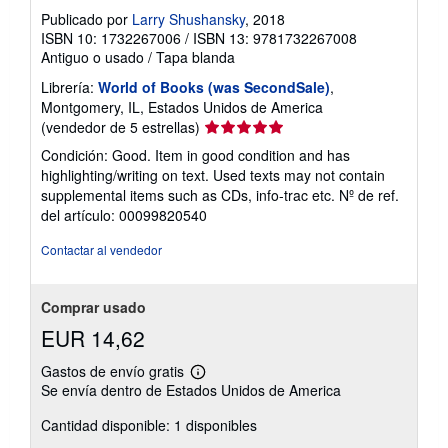
Publicado por
Larry Shushansky
, 2018
ISBN 10: 1732267006
/
ISBN 13: 9781732267008
Antiguo o usado
/
Tapa blanda
Librería:
World of Books (was SecondSale)
,
Montgomery, IL, Estados Unidos de America
Calificación
(vendedor de 5 estrellas)
del
Condición: Good. Item in good condition and has
vendedor:
highlighting/writing on text. Used texts may not contain
5
supplemental items such as CDs, info-trac etc.
Nº de ref.
de
del artículo: 00099820540
5
estrellas
Contactar al vendedor
Comprar usado
EUR 14,62
Gastos de envío gratis
Más
Se envía dentro de Estados Unidos de America
información
sobre
Cantidad disponible: 1 disponibles
las
tarifas