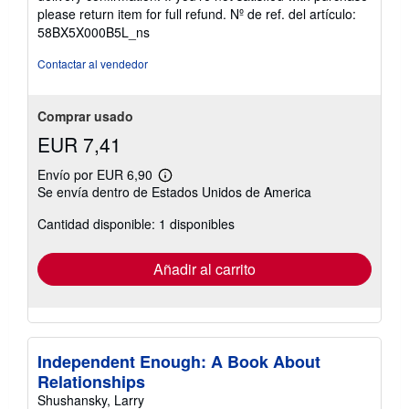
please return item for full refund.
Nº de ref. del artículo:
58BX5X000B5L_ns
Contactar al vendedor
Comprar usado
EUR 7,41
Envío por EUR 6,90
Más
Se envía dentro de Estados Unidos de America
información
sobre
Cantidad disponible: 1 disponibles
las
tarifas
de
envío
Añadir al carrito
Independent Enough: A Book About
Relationships
Shushansky, Larry