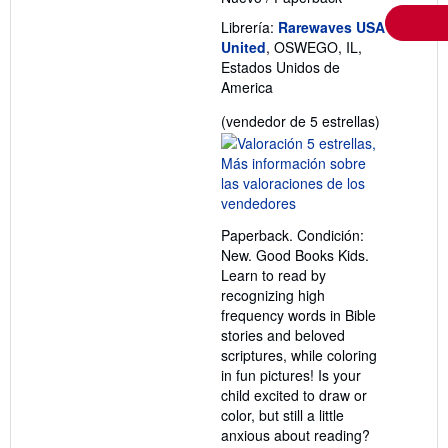
Librería:
Rarewaves USA
United
, OSWEGO, IL,
Estados Unidos de
America
Calificació
(vendedor de 5 estrellas)
del
vendedor:
5
de
5
Paperback. Condición:
estrellas
New. Good Books Kids.
Learn to read by
recognizing high
frequency words in Bible
stories and beloved
scriptures, while coloring
in fun pictures! Is your
child excited to draw or
color, but still a little
anxious about reading?