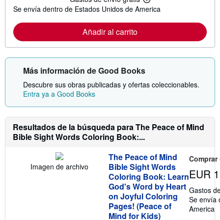
M
s
Se envía dentro de Estados Unidos de America
á
o
s
b
i
r
Añadir al carrito
n
e
f
l
o
a
r
s
m
t
Más información de Good Books
a
a
c
r
Descubre sus obras publicadas y ofertas coleccionables.
i
i
ó
f
Entra ya a Good Books
n
a
s
s
o
d
b
e
Resultados de la búsqueda para The Peace of Mind
r
e
Bible Sight Words Coloring Book:...
e
n
l
v
a
í
The Peace of Mind
s
Comprar
o
t
Bible Sight Words
Imagen de archivo
EUR 1
a
Coloring Book: Learn
r
God's Word by Heart
i
Gastos de
f
on Joyful Coloring
Se envía 
a
Pages! (Peace of
America
s
Mind for Kids)
d