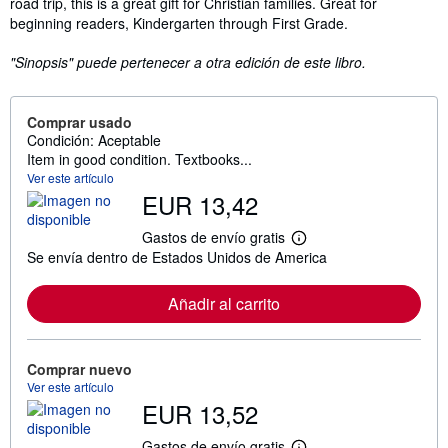
road trip, this is a great gift for Christian families. Great for
beginning readers, Kindergarten through First Grade.
"Sinopsis" puede pertenecer a otra edición de este libro.
Comprar usado
Condición: Aceptable
Item in good condition. Textbooks...
Ver este artículo
EUR 13,42
Gastos de envío gratis
M
Se envía dentro de Estados Unidos de America
á
s
i
Añadir al carrito
n
f
o
r
m
Comprar nuevo
a
Ver este artículo
c
EUR 13,52
i
ó
n
Gastos de envío gratis