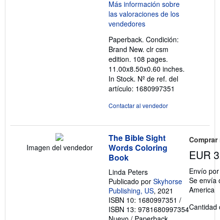
vendedor:
5
de
5
Paperback. Condición:
estrellas
Brand New. clr csm
edition. 108 pages.
11.00x8.50x0.60 inches.
In Stock.
Nº de ref. del
artículo: 1680997351
Contactar al vendedor
The Bible Sight
Comprar
Words Coloring
Imagen del vendedor
EUR 3
Book
Envío po
Linda Peters
Se envía 
Publicado por
Skyhorse
America
Publishing, US
, 2021
ISBN 10: 1680997351
/
Cantidad 
ISBN 13: 9781680997354
Nuevo
/
Paperback