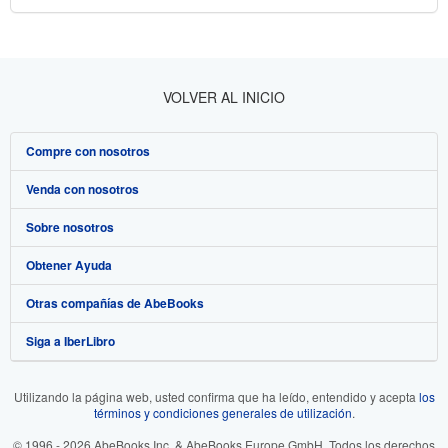
VOLVER AL INICIO
Compre con nosotros
Venda con nosotros
Búsqueda avanzada
Sobre nosotros
Colecciones
Comenzar a vender
Obtener Ayuda
Mi cuenta
Únase a nuestro programa de afiliados
Sobre IberLibro
Otras compañías de AbeBooks
Mis pedidos
Recomiende un vendedor
Medios
Preguntas frecuentes y guías
Siga a IberLibro
Ver carrito
Empleo
Atención al Cliente
AbeBooks.com
Política de Privacidad
AbeBooks.co.uk
Utilizando la página web, usted confirma que ha leído, entendido y acepta
los
términos y condiciones generales de utilización
.
Preferencias de cookies
AbeBooks.de
© 1996 - 2026 AbeBooks Inc. & AbeBooks Europe GmbH. Todos los derechos