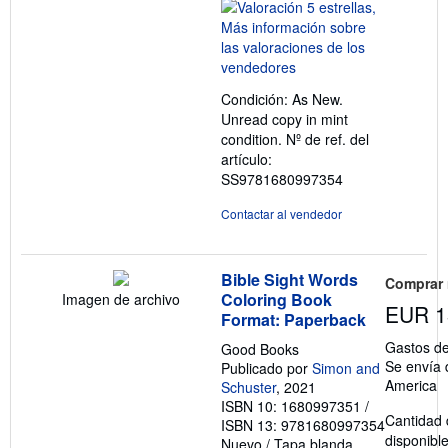
del
vendedor:
5
de
5
Condición: As New.
estrellas
Unread copy in mint
condition.
Nº de ref. del
artículo:
SS9781680997354
Contactar al vendedor
Bible Sight Words
Comprar
Coloring Book
Imagen de archivo
EUR 1
Format: Paperback
Gastos de
Good Books
Se envía 
Publicado por
Simon and
America
Schuster
, 2021
ISBN 10: 1680997351
/
Cantidad 
ISBN 13: 9781680997354
disponibl
Nuevo
/
Tapa blanda