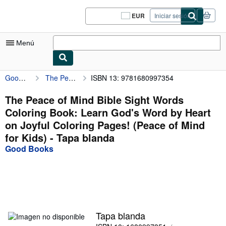
Pasar al contenido principal
IberLibro.com
EUR
Iniciar sesión
Preferencias
de
compra
Menú
del
sitio.
Good Books
The Peace of Mind Bible Sight Words Coloring Book: Learn God's Word by Heart on Joyful Coloring Pages! (Peace of Mind for Kids)
ISBN 13: 9781680997354
Mi cuenta
Consultar mis pedidos
The Peace of Mind Bible Sight Words
Coloring Book: Learn God's Word by Heart
Cerrar sesión
on Joyful Coloring Pages! (Peace of Mind
Búsqueda avanzada
for Kids) - Tapa blanda
Good Books
Colecciones
Libros antiguos
Arte y coleccionismo
Vendedores
Tapa blanda
Comenzar a vender