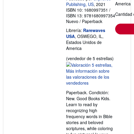
America
Publishing, US
, 2021
ISBN 10: 1680997351
/
Cantidad 
ISBN 13: 9781680997354
Nuevo
/
Paperback
Librería:
Rarewaves
USA
, OSWEGO, IL,
Estados Unidos de
America
Calificació
(vendedor de 5 estrellas)
del
vendedor:
5
de
5
Paperback. Condición:
estrellas
New. Good Books Kids.
Learn to read by
recognizing high
frequency words in Bible
stories and beloved
scriptures, while coloring