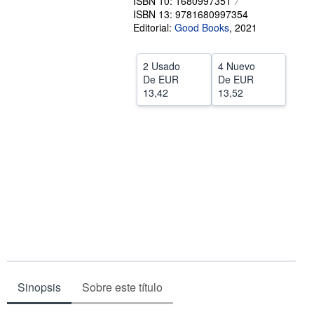
ISBN 10: 1680997351
ISBN 13: 9781680997354
Ayuda
Editorial:
Good Books
,
2021
CERRAR
2 Usado
4 Nuevo
De
EUR
De
EUR
13,42
13,52
Sinopsis
Sobre este título