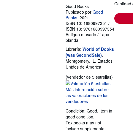
e
Cantidad 
Good Books
e
n
Publicado por
Good
v
Books
, 2021
í
ISBN 10: 1680997351
/
o
ISBN 13: 9781680997354
Antiguo o usado
/
Tapa
blanda
Librería:
World of Books
(was SecondSale)
,
Montgomery, IL, Estados
Unidos de America
Calificació
(vendedor de 5 estrellas)
del
vendedor:
5
de
5
Condición: Good. Item in
estrellas
good condition.
Textbooks may not
include supplemental