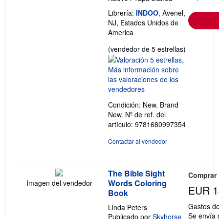
Librería:
INDOO
, Avenel,
NJ, Estados Unidos de
America
Calificació
(vendedor de 5 estrellas)
del
vendedor:
5
de
5
Condición: New. Brand
estrellas
New.
Nº de ref. del
artículo: 9781680997354
Contactar al vendedor
The Bible Sight
Comprar
Words Coloring
Imagen del vendedor
EUR 1
Book
Gastos de
Linda Peters
Se envía 
Publicado por
Skyhorse