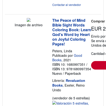
Contactar al vendedor
The Peace of Mind
Comprar
Bible Sight Words
Imagen de archivo
EUR 2
Coloring Book: Learn
God's Word by Heart
Envío po
on Joyful Coloring
Se envía 
Pages!
Unidos d
Peters, Linda
Cantidad 
Publicado por
Good
Books
, 2021
ISBN 10: 1680997351
/
ISBN 13: 9781680997354
Nuevo
/
Paperback
Librería:
Revaluation
Books
, Exeter, Reino
Unido
Calificació
(vendedor de 5 estrellas)
del