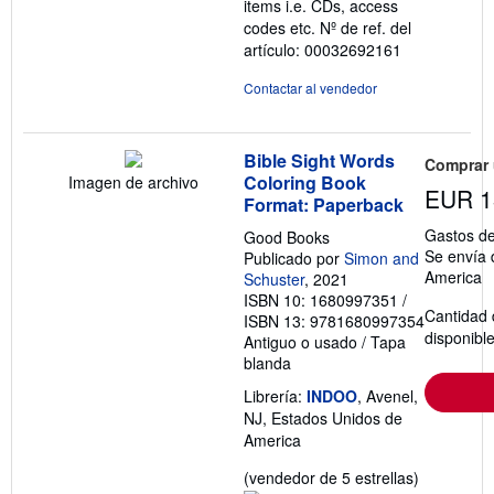
items i.e. CDs, access
codes etc.
Nº de ref. del
artículo: 00032692161
Contactar al vendedor
Bible Sight Words
Comprar
Coloring Book
Imagen de archivo
EUR 1
Format: Paperback
Gastos de
Good Books
Se envía 
Publicado por
Simon and
America
Schuster
, 2021
ISBN 10: 1680997351
/
Cantidad 
ISBN 13: 9781680997354
disponibl
Antiguo o usado
/
Tapa
blanda
Librería:
INDOO
, Avenel,
NJ, Estados Unidos de
America
Calificació
(vendedor de 5 estrellas)